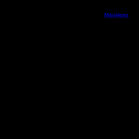
Youtube
Copyright © Todos los derechos reservados.
|
MoreNews
por AF themes.