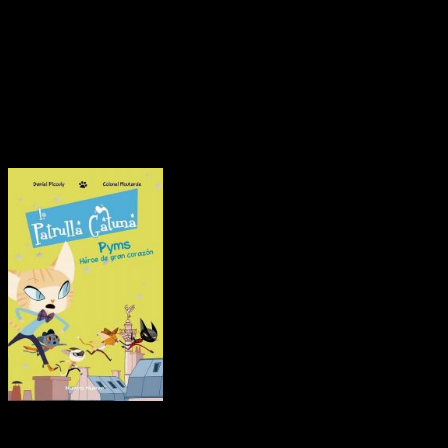
será el volumen final. Se trata de un integral repleto de
historias cortas.
Seguidamente,
Cachito
. A diferencia de
Marsupilami
,
en
Cachito
nos encontramos con un cuento ilustrado que
destaca por su enfoque preciosista e intimista. Una historia
tierna en donde nuestros protagonistas luchan sin miedo
contra lo desconocido en pos de su felicidad familiar.
Para terminar, pero no por ello menos
importante, tenemos novedades relacionadas con
La Patrulla
Gatuna
. A diferencia de las anteriores, hablamos de una