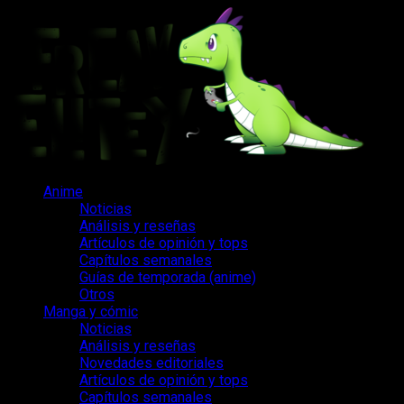
Saltar
al
contenido
Menú
Anime
principal
Noticias
Análisis y reseñas
Artículos de opinión y tops
Capítulos semanales
Guías de temporada (anime)
Otros
Manga y cómic
Noticias
Análisis y reseñas
Novedades editoriales
Artículos de opinión y tops
Capítulos semanales