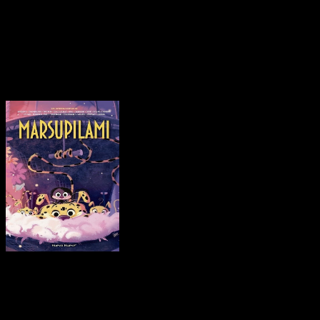
para julio de 2020
Empezamos con
Marsupilami
, quien
se ha convertido —por méritos propios— en una oda a la
nostalgia. Nuestro querido protagonista de pelaje amarillo y
lunares negros aterrizó en el pasado con su primer volumen,
pero está claro que nos quedamos con ganas de mas. En
efecto, por fin está aquí el segundo tomo, el cual también