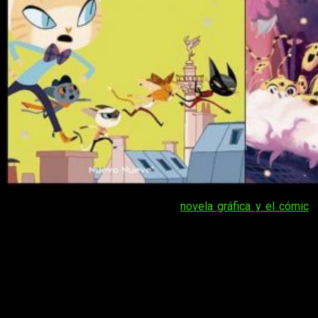
¡Hola, muy buenas amantes de la
novela gráfica y el cómic
!
Seguimos recuperando la dinámica y, con ella, nuestras
queridas novedades mensuales. Para nuestra alegría,
Nuevo
Nueve
no ha querido quedarse al margen, y ha regresado por
todo lo alto con una serie de novedades para nada
desdeñables.
Novedades de la editorial Nuevo Nueve