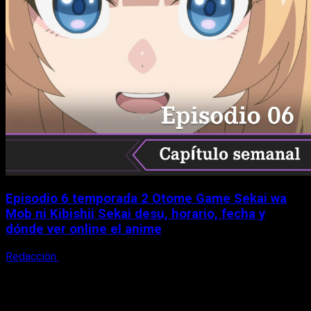
Episodio 6 temporada 2 Otome Game Sekai wa
Mob ni Kibishii Sekai desu, horario, fecha y
dónde ver online el anime
Redacción
5 de agosto, 2026
X
Facebook
Instagram