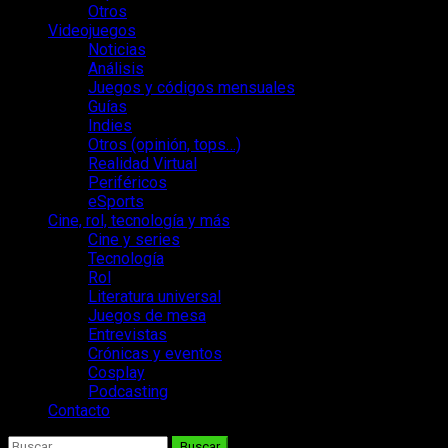
Otros
Videojuegos
Noticias
Análisis
Juegos y códigos mensuales
Guías
Indies
Otros (opinión, tops…)
Realidad Virtual
Periféricos
eSports
Cine, rol, tecnología y más
Cine y series
Tecnología
Rol
Literatura universal
Juegos de mesa
Entrevistas
Crónicas y eventos
Cosplay
Podcasting
Contacto
Buscar: