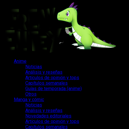
Saltar
al
contenido
Menú
Anime
principal
Noticias
Análisis y reseñas
Artículos de opinión y tops
Capítulos semanales
Guías de temporada (anime)
Otros
Manga y cómic
Noticias
Análisis y reseñas
Novedades editoriales
Artículos de opinión y tops
Capítulos semanales