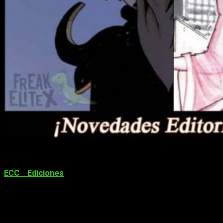
¡Tenemos nueva remesa de lanzamientos en manga, cómic y
novela gráfica! En efecto,
ya están aquí las novedades de
ECC Ediciones
para septiembre de 2021
. ¿Estáis
preparados? Esperamos que así sea, pues la editorial ha
vuelta a la carga con un buen puñado de novedades, secuelas
y continuaciones. Sea como fuere, no quiero irme mucho por
las ramas, así que no os entretengo más. Solo os recuerdo
que, por si os interesa, podéis repasar los lanzamientos del