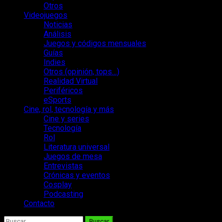
Otros
Videojuegos
Noticias
Análisis
Juegos y códigos mensuales
Guías
Indies
Otros (opinión, tops…)
Realidad Virtual
Periféricos
eSports
Cine, rol, tecnología y más
Cine y series
Tecnología
Rol
Literatura universal
Juegos de mesa
Entrevistas
Crónicas y eventos
Cosplay
Podcasting
Contacto
Buscar: