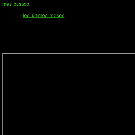
mes pasado
en el siguiente enlace. Si por el lado contrario
preferís ver un poquito de todo lo que se ha dispuesto a lo
largo de
los últimos meses
, pues podéis consultarlo aquí.
Dicho esto, comenzamos.
Novedades de ECC para septiembre de
2021