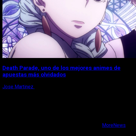
Death Parade, uno de los mejores animes de
apuestas más olvidados
Jose Martinez
7 de agosto, 2026
X
Facebook
Instagram
Youtube
Copyright © Todos los derechos reservados.
|
MoreNews
por AF themes.