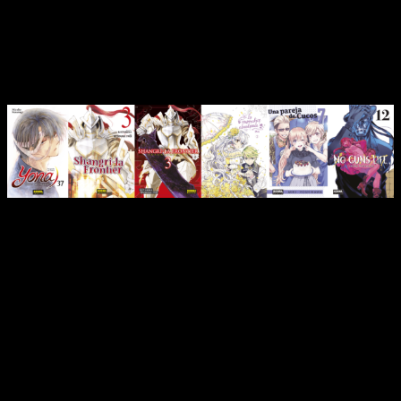
rescate…
Novedades de Norma Editorial para
noviembre de 2022
Novedades de Norma Editorial noviembre 2022
Las novedades de Norma Editorial para noviembre de 2022
no terminan aquí. Las novedades continúan, y empezamos
con
el tomo 37 de Yona, Princesa del Amanecer
. También
llegan los
terceros tomos de
Shangri-la Frontier
y
Shangri-la Frontier Expasion Pass
. Ya tenemos por aquí el
segundo tomo de
La emperatriz abandonada
. Por otro lado
tenemos el
séptimo tomo de
Una pareja de Cucos
. Y por
último nos acercamos al cierre de
No Guns Life
con su
duodécimo tomo
.