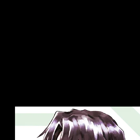
Como cada mes os traemos las novedades editoriales
españolas. Hoy es turno de las
novedades de Norma
Editorial de noviembre 2022
, una de nuestras editoriales
favoritas. Este mes viene cargado de novedades, pero
primero vamos a felicitar a nuestros amigos de la editorial
catalana por el
premio a la mejor labor editorial cultural
2022
.
Dicho esto, ¿qué nos tiene preparado la editorial? ¿Cuáles
serán las novedades de la editorial durante el mes de
noviembre? En este mismo tema os dejaremos tanto una
selección de los que pensamos que son los lanzamientos
más destacados, pero también os adjuntaremos un PDF en el
que podréis consultar todos y cada una de sus licencias. Con
esto dicho pasamos a las novedades de manga de este mes.
Novedades destacadas