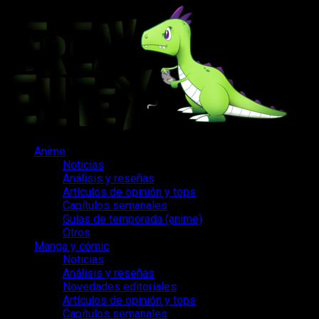
Saltar
al
contenido
Menú
Anime
principal
Noticias
Análisis y reseñas
Artículos de opinión y tops
Capítulos semanales
Guías de temporada (anime)
Otros
Manga y cómic
Noticias
Análisis y reseñas
Novedades editoriales
Artículos de opinión y tops
Capítulos semanales