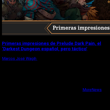
Primeras impresiones de Prelude Dark Pain, el
‘Darkest Dungeon español, pero táctico’
Marcos José Wagih
6 de agosto, 2026
X
Facebook
Instagram
Youtube
Copyright © Todos los derechos reservados.
|
MoreNews
por AF themes.