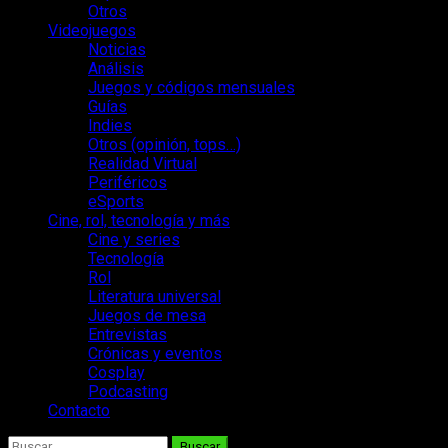
Otros
Videojuegos
Noticias
Análisis
Juegos y códigos mensuales
Guías
Indies
Otros (opinión, tops…)
Realidad Virtual
Periféricos
eSports
Cine, rol, tecnología y más
Cine y series
Tecnología
Rol
Literatura universal
Juegos de mesa
Entrevistas
Crónicas y eventos
Cosplay
Podcasting
Contacto
Buscar: