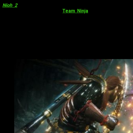
Nioh 2
, la última aventura ambientada en el Japón Feudal
desarrollada por el estudio
Team Ninja
, se prepara para
la
llegada de su primer DLC
.
El próximo 30 de julio
llegará el
primero de los tres grandes contenidos descargables del
llamado
El discípulo del Tengu
.
Nioh 2
detalla su futuro contenido
descargable