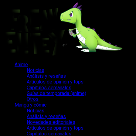
Saltar
al
contenido
Menú
Anime
principal
Noticias
Análisis y reseñas
Artículos de opinión y tops
Capítulos semanales
Guías de temporada (anime)
Otros
Manga y cómic
Noticias
Análisis y reseñas
Novedades editoriales
Artículos de opinión y tops
Capítulos semanales