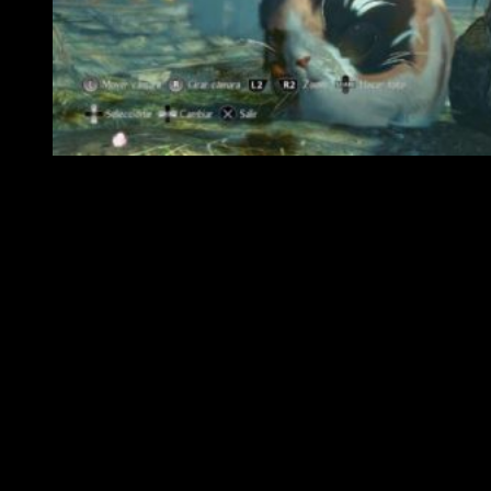
El ‘Modo Foto’ de Nioh 2 llega hoy mismo
Junto a el anuncio del próximo DLC,
el estudio ha querido
celebrar que
Nioh 2
ha llegado ya a al millón de copias
vendidas
en todo el mundo. Por lo que, desde hoy mismo
tendremos
una actualización gratuita con nuevo
contenido
como el demandado
Modo Foto
; gracias a él
podremos cambiar desde la gradación, la exposición y añadir
una gran variedad de filtros a nuestras fotografías. Junto a
esto, se añaden
9 misiones secundarias
de lo más
desafiantes, las cuales nos ayudarán a prepararnos para la
llegada del primer DLC.
Nioh 2
se lanzó hace unos cuantos meses, refinando la
fórmula de su antecesor. Un título excelente a nivel jugable y
de ambientación a la par que desafiante en muchos sentidos,