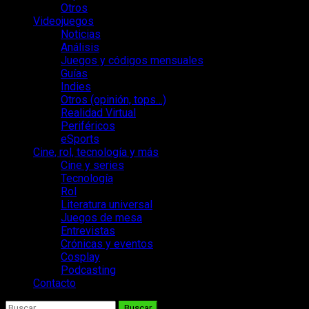
Otros
Videojuegos
Noticias
Análisis
Juegos y códigos mensuales
Guías
Indies
Otros (opinión, tops…)
Realidad Virtual
Periféricos
eSports
Cine, rol, tecnología y más
Cine y series
Tecnología
Rol
Literatura universal
Juegos de mesa
Entrevistas
Crónicas y eventos
Cosplay
Podcasting
Contacto
Buscar: