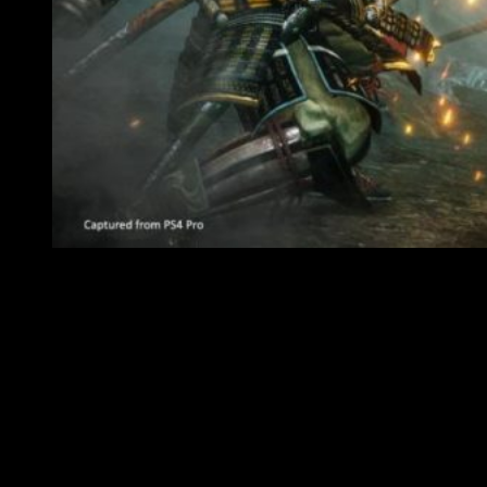
Nuevo contenido llega a ‘Nioh 2’
En esta nueva expansión de contenido
visitaremos la tierra
de Yamashima
a finales del periodo Heian. Como visitantes
de este territorio, nuestro protagonista encontrará un
misterioso santuario que posee en su interior un silbato
llamado Sohayamaru. Este peculiar objeto será la clave para
restablecer la paz de la tierra de Yamashima.
Junto a esta expansión de historia tendremos también
multitud de nuevo contenido
. Desde nuevos espíritus
guardianes, misiones secundarias, poderosos jefes finales,