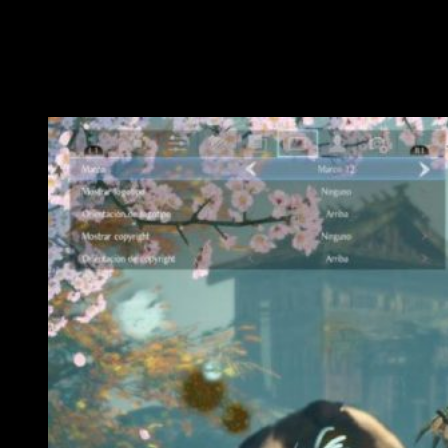
habilidades, nuevos
yōkai
, armas totalmente nuevas y
armaduras. Además de un nuevo tipo de arma que cambiará
por completo el desempeño de las posturas establecidas en
sus mecánicas. Por si fuera poco, tendremos también nuevos
niveles de dificultad y contenido para el final del juego.