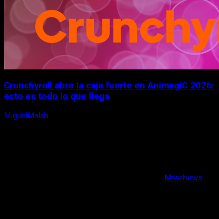
Crunchyroll abre la caja fuerte en AnimagiC 2026:
esto es todo lo que llega
MiguelMalab
5 de agosto, 2026
X
Facebook
Instagram
Youtube
Copyright © Todos los derechos reservados.
|
MoreNews
por AF themes.