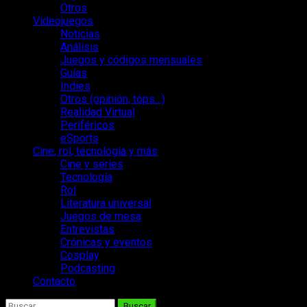
Otros
Videojuegos
Noticias
Análisis
Juegos y códigos mensuales
Guías
Indies
Otros (opinión, tops…)
Realidad Virtual
Periféricos
eSports
Cine, rol, tecnología y más
Cine y series
Tecnología
Rol
Literatura universal
Juegos de mesa
Entrevistas
Crónicas y eventos
Cosplay
Podcasting
Contacto
Buscar: