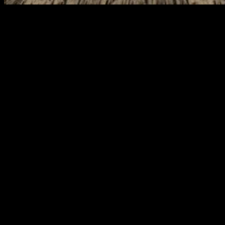
El universo de
Dragon Quest
está a punto de recibir una joya
renovada que promete emocionar a los fans.
Square Enix y
Nintendo han presentado
Dragon Quest VII Reimagined
, un
remake del icónico RPG de 2000,
Dragon Quest VII:
Fragments of the Forgotten Past
, que llegará a múltiples
plataformas el 5 de febrero de 2026.
Este anuncio, realizado durante el reciente Nintendo Direct, ha
desvelado un título que combina nostalgia con innovaciones
visuales y jugables. El juego, que estará disponible en
Nintendo Switch 2, Nintendo Switch, PlayStation 5, Xbox
Series X|S y PC (a través de Steam y Microsoft Store), invita
tanto a nuevos jugadores como a veteranos a sumergirse en
una aventura épica para salvar el mundo.
Con un estilo artístico único y mecánicas mejoradas,
este remake busca revitalizar una de las entregas más
queridas de la saga
, manteniendo la esencia del original
creado por Yuji Horii y Akira Toriyama.
Dragon Quest VII Reimagined
: Nintendo
y Square Enix anuncian el remake del