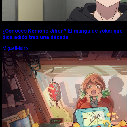
¿Conoces Kemono Jihen? El manga de yokai que
dice adiós tras una década
MiguelMalab
8 de agosto, 2026