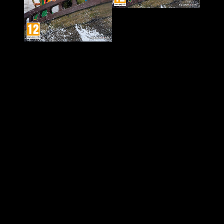
En el apartado jugable,
el sistema de combate por turnos
ha sido renovado
con mejoras que lo hacen más dinámico.
Entre las novedades destaca el sistema de vocaciones
actualizado, que incluye la mecánica “Moonlighting” para
combinar dos vocaciones a la vez, la habilidad “Let Loose”
que se activa en momentos clave y una nueva vocación,
“Monster Master”, que permite invocar criaturas poderosas.
También se han implementado mejoras en la interfaz y otras
optimizaciones para facilitar la experiencia.
Para los coleccionistas,
la Edición de Coleccionista Física
,
disponible en preventa a través de la tienda de Square Enix,
incluye el juego, una caja SteelBook, un peluche de Slime
Sonriente, una figura de barco en una botella y varios
contenidos descargables. La Edición Digital Deluxe ofrece
acceso anticipado de 48 horas, un traje exclusivo para el
personaje Ruff y tres paquetes de DLC. Además, quienes
compren cualquier edición antes del lanzamiento recibirán un
traje de
Dragon Quest VIII
para el héroe y objetos para