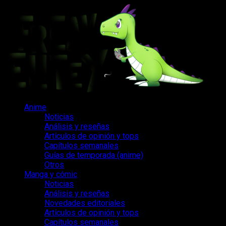
Saltar
al
contenido
Menú
Anime
principal
Noticias
Análisis y reseñas
Artículos de opinión y tops
Capítulos semanales
Guías de temporada (anime)
Otros
Manga y cómic
Noticias
Análisis y reseñas
Novedades editoriales
Artículos de opinión y tops
Capítulos semanales