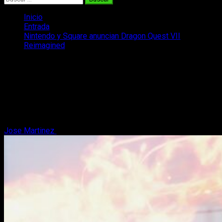
Inicio
Entrada
Nintendo y Square anuncian Dragon Quest VII
Reimagined
Nintendo y Square anuncian Dragon
Quest VII Reimagined
¡Grandes noticias! Nintendo y Square Enix han confirmado
Dragon Questt VII Reimagined, el remake de todo un clásico
del JRPG.
Jose Martinez
12 de septiembre, 2025
3 minutos de lectura