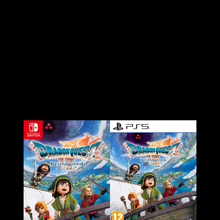
de un alcalde. Los entornos, desde mazmorras hasta pueblos
vibrantes, adoptan un estilo de diorama que enriquece la
exploración.
La narrativa, fiel al juego original, ha sido optimizada para
ofrecer una experiencia más fluida.
Los jugadores
descubrirán la historia a través de múltiples islas,
desbloqueando mundos al recolectar fragmentos y
completar tablillas
. Además, se han añadido misiones
secundarias, historias opcionales y minijuegos que
complementan la aventura principal, manteniendo el encanto
del RPG clásico.