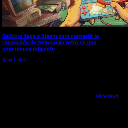
ReStory llega a Steam para convertir la
reparación de tecnología retro en una
experiencia relajante
Altair Fisher
8 de agosto, 2026
X
Facebook
Instagram
Youtube
Copyright © Todos los derechos reservados.
|
MoreNews
por AF themes.