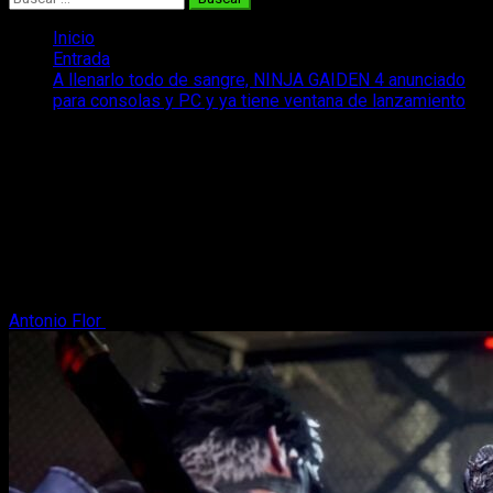
Inicio
Entrada
A llenarlo todo de sangre, NINJA GAIDEN 4 anunciado
para consolas y PC y ya tiene ventana de lanzamiento
A llenarlo todo de sangre, NINJA
GAIDEN 4 anunciado para consolas y
PC y ya tiene ventana de lanzamiento
NINJA GAIDEN 4 confirmado por sorpresa, además llegará
este mismo año, y formará parte del catálogo de Xbox Game
Pass.
Antonio Flor
24 de enero, 2025
2 minutos de lectura