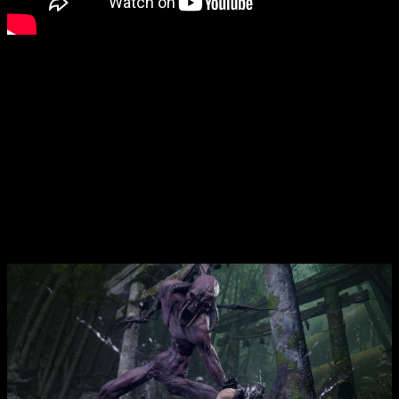
Las buenas noticias no paran ahí, y es que además Team
NINJA ha confirmado que el juego
está siendo desarrollado
por Platinum Games
. Estamos hablando de la famosa
compañía japonesa especializada en juegos de acción tales
como
Bayonetta
o incluso
NieR: Automata
.
El legendario
Ryu Hayabus
a también regresa con un conjunto
de herramientas renovadas pero familiares para dominar. Con
una experiencia de jugador personalizable,
NINJA GAIDEN
4
llevará a los veteranos de los juegos de acción al límite y
permitirá a los recién llegados disfrutar de una aventura
trepidante llena de giros y vueltas.