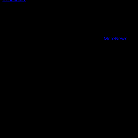
X
Facebook
Instagram
Youtube
Copyright © Todos los derechos reservados.
|
MoreNews
por AF themes.