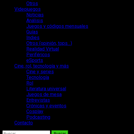
Otros
Videojuegos
Noticias
Análisis
Juegos y códigos mensuales
Guías
Indies
Otros (opinión, tops…)
Realidad Virtual
Periféricos
eSports
Cine, rol, tecnología y más
Cine y series
Tecnología
Rol
Literatura universal
Juegos de mesa
Entrevistas
Crónicas y eventos
Cosplay
Podcasting
Contacto
Buscar: