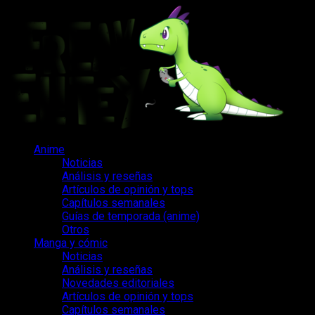
Saltar
al
contenido
Menú
Anime
principal
Noticias
Análisis y reseñas
Artículos de opinión y tops
Capítulos semanales
Guías de temporada (anime)
Otros
Manga y cómic
Noticias
Análisis y reseñas
Novedades editoriales
Artículos de opinión y tops
Capítulos semanales