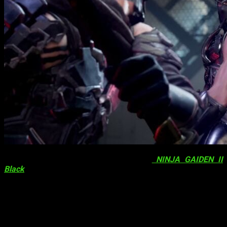
Tras la sorpresa tan agradable de que
NINJA GAIDEN II
Black
, que ya está disponible para consolas y PC,
Koei
Tecmo
ha confirmado que
NINJA GAIDEN 4
no solo está en
desarrollo, sino que además, ya tiene ventana de lanzamiento.
Llegará al mercado este mismo año, concretamente en la
estación de otoño, por lo que pese a su reciente anuncio, no
habrá que esperar demasiado para poder disfrutarlo.