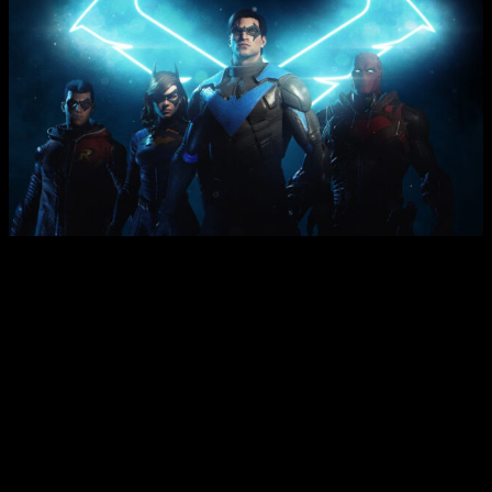
¡Se revela a Nightwind con un tráiler en Gotham Knights!
El lanzamiento mundial de
Gotham Knights
está previsto para
el 25 de octubre de 2022 en PlayStation 5, Xbox Series X|S y
PC. Los fans ya pueden reservarlo a través de PlayStation
Store, Microsoft Store, Steam y Epic Games Store para recibir
el día del lanzamiento el aspecto 233 Kustom para la
batmoto, basado en la primera aparición del vehículo en el n.º
233 de Detective Comics de DC.
Gotham Knights
incluye a la familia Batman y los jugadores
podrán asumir los papeles de
Batgirl
,
Nightwing
,
Capucha
Roja
y
Robin
, una nueva guardia de superhéroes de DC