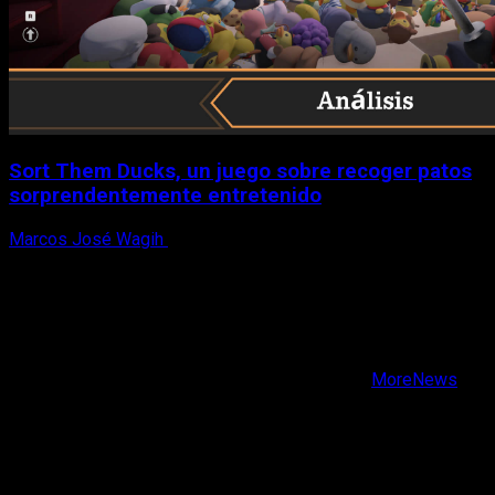
Sort Them Ducks, un juego sobre recoger patos
sorprendentemente entretenido
Marcos José Wagih
8 de agosto, 2026
X
Facebook
Instagram
Youtube
Copyright © Todos los derechos reservados.
|
MoreNews
por AF themes.