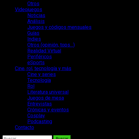
Otros
Videojuegos
Noticias
Análisis
Juegos y códigos mensuales
Guías
Indies
Otros (opinión, tops…)
Realidad Virtual
Periféricos
eSports
Cine, rol, tecnología y más
Cine y series
Tecnología
Rol
Literatura universal
Juegos de mesa
Entrevistas
Crónicas y eventos
Cosplay
Podcasting
Contacto
Buscar: