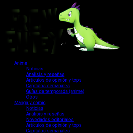
Saltar
al
contenido
Menú
Anime
principal
Noticias
Análisis y reseñas
Artículos de opinión y tops
Capítulos semanales
Guías de temporada (anime)
Otros
Manga y cómic
Noticias
Análisis y reseñas
Novedades editoriales
Artículos de opinión y tops
Capítulos semanales