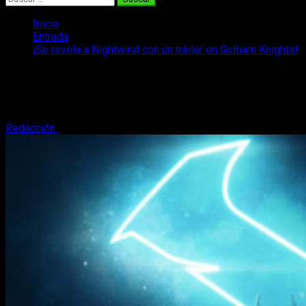
Inicio
Entrada
¡Se revela a Nightwind con un tráiler en Gotham Knights!
¡Se revela a Nightwind con un tráiler en
Gotham Knights!
Redacción
9 de junio, 2022
3 minutos de lectura