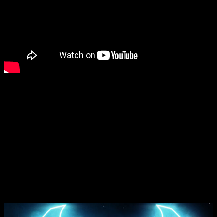
Dick Grayson es
Nightwing
. Durante su adolescencia, fue el
protegido de Batman y el primer Robin, antes de tomar su
propio camino y convertirse en un héroe que sigue sus
propias reglas.
Nightwing
, un optimista incorregible, suele
confiar en su carisma natural para escapar de los problemas.
Aunque a menudo oculta sus sentimientos más profundos
haciéndose el gracioso, sus amigos saben que Dick valora
los lazos personales y cree firmemente que, por encima de
todo, merece la pena lucha por las personas.
Fecha de lanzamiento y otros etalles