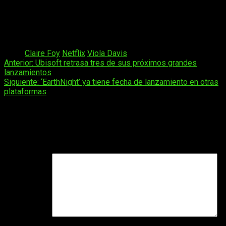
temporada, la cual a través de sus 15
episodios
desarrollarrá un nuevo misterio mientras los secretos y las
relaciones interpersonales afectarán irremediablemente a los
personajes.
Tags:
Claire Foy
Netflix
Viola Davis
Navegación
Anterior:
Ubisoft retrasa tres de sus próximos grandes
lanzamientos
de
Siguiente:
‘EarthNight’ ya tiene fecha de lanzamiento en otras
entradas
plataformas
Deja una respuesta
Tu dirección de correo electrónico no será publicada.
Los
campos obligatorios están marcados con
*
Comentario
*