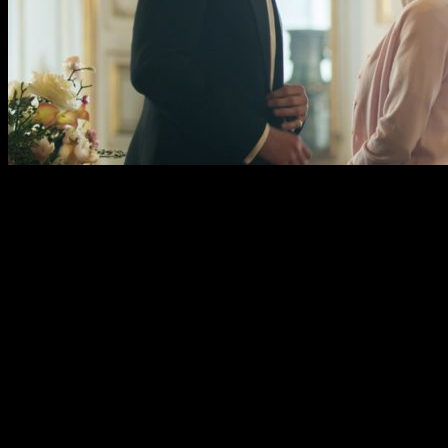
Protagonizada por
Claire Foy como la reina Isabel II
, el
biopic de
Peter Morgan
narra con todo lujo de detalles la
vida y reinado de la monarca de Inglaterra
. Se trata de una
ficción excepcional que cuenta con el aval de crítica y
audiencia y que, tras casi dos años de parón, por fin regresa a
la plataforma.
CÓMO DEFENDER A UN ASESINO
– 24
de noviembre
Pronto podremos disfrutar de una nueva entrega de las
vivencias de la famos abogada, interpretada por
Viola
Davies
, y sus alumnos. El
thriller
vuelve con su quinta