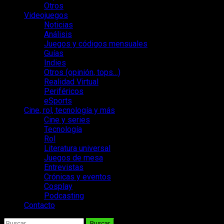
Otros
Videojuegos
Noticias
Análisis
Juegos y códigos mensuales
Guías
Indies
Otros (opinión, tops…)
Realidad Virtual
Periféricos
eSports
Cine, rol, tecnología y más
Cine y series
Tecnología
Rol
Literatura universal
Juegos de mesa
Entrevistas
Crónicas y eventos
Cosplay
Podcasting
Contacto
Buscar: