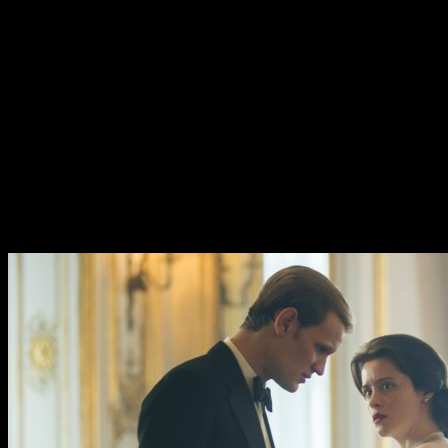
SHE-RA Y LAS PRINCESAS DEL PODER
– 5 de noviembre
Adora es una chica normal hasta que encuentra una espada
nada normal. Se trata de una espada mágica que la lleva a
convertirse en la
legendaria guerrera She-Ra
. Esta serie
animada ha sido producida por
DreamWorks Animation
junto con Netflix
y este 5 de noviembre de 2019 estrena su
cuarta temporada.
THE CROWN
– 17 de noviembre