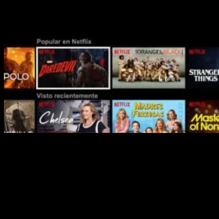
Quedan apenas tres días para la llegada de noviembre y
Netflix
nos tiene preparados grandes reencuentros con
nuestras series favoritas en este 2019.
ATÍPICO
– 1 de noviembre
Sam es un joven con autismo
que no hace de su condición
un impedimento, sino que está decidido a conseguir valerse