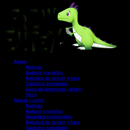
Saltar
al
contenido
Menú
Anime
principal
Noticias
Análisis y reseñas
Artículos de opinión y tops
Capítulos semanales
Guías de temporada (anime)
Otros
Manga y cómic
Noticias
Análisis y reseñas
Novedades editoriales
Artículos de opinión y tops
Capítulos semanales