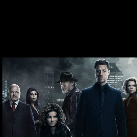
por sí mismo. Sin embargo, quizá no todo el mundo a su
alrededor lo lleve igual de bien. Por la
originalidad de su
argumento y la naturalidad a la hora de aproximarse al
tema
, la serie creada por Robia Rashid ha conquistado a
miles de personas. Su tercera temporada llegará a
Netflix
este
noviembre de 2019
.
GOTHAM
– 1 de noviembre