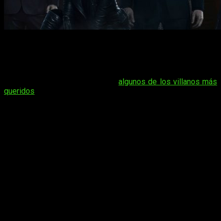
Parece que el primer día de este mes viene cargadito en
Netflix
pues
el 1 de noviembre aterriza también en la
plataforma la última temporada de
Gotham
, la ficción
precuela de la historia de Batman que nos presentó a un joven
James Gordon
y los inicios de
algunos de los villanos más
queridos
de los cómics. Recordad que esta quinta entrega
será la encargada de poner fin a la serie.
THE ENF OF THE F***ING WORLD
– 5
de noviembre
La serie está
basada en la novela gráfica de Charles S.
Forsman
y sigue las aventuras de
James y Alyssa, un
psicópata y una jovencita algo rebelde
.
The End of the
F***ing World
enamoró a prácticamente todo aquel que la vio,
por lo que la segunda temporada se ha convertido en uno de
los estrenos más esperados de
Netflix
.