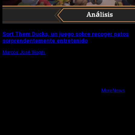
Sort Them Ducks, un juego sobre recoger patos
sorprendentemente entretenido
Marcos José Wagih
8 de agosto, 2026
X
Facebook
Instagram
Youtube
Copyright © Todos los derechos reservados.
|
MoreNews
por AF themes.