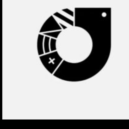
La industria del anime está de celebración, porque ha nacido