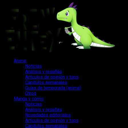
Saltar
al
contenido
Menú
Anime
principal
Noticias
Análisis y reseñas
Artículos de opinión y tops
Capítulos semanales
Guías de temporada (anime)
Otros
Manga y cómic
Noticias
Análisis y reseñas
Novedades editoriales
Artículos de opinión y tops
Capítulos semanales