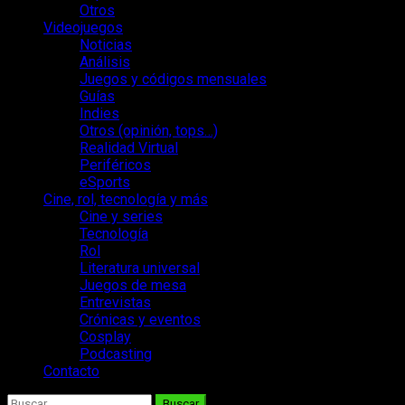
Otros
Videojuegos
Noticias
Análisis
Juegos y códigos mensuales
Guías
Indies
Otros (opinión, tops…)
Realidad Virtual
Periféricos
eSports
Cine, rol, tecnología y más
Cine y series
Tecnología
Rol
Literatura universal
Juegos de mesa
Entrevistas
Crónicas y eventos
Cosplay
Podcasting
Contacto
Buscar: