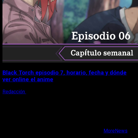
Black Torch episodio 7, horario, fecha y dónde
ver online el anime
Redacción
8 de agosto, 2026
X
Facebook
Instagram
Youtube
Copyright © Todos los derechos reservados.
|
MoreNews
por AF themes.