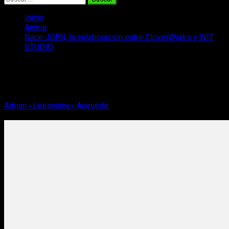
Inicio
Anime
Nace JOEN, la colaboración entre CloverWorks y WIT
STUDIO
Nace JOEN, la colaboración entre
CloverWorks y WIT STUDIO
Adrian «Lessname» Acevedo
30 de mayo, 2022
3 minutos de
lectura