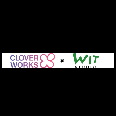
JOEN
. JOEN es la colaboración de los estudios de animación
CloverWorks
y
WIT STUDIO
, la editora
Shueisha
y la
productora
Aniplex
.
JOEN una nueva forma de crear anime
La idea principal de este proyecto
es unir a ambos
estudios en todo el proceso de producción, desde la
planificación hasta el producto final.
Los dos estudios estarán involucrados en cada paso del
proceso creativo. Esto
asegurará un producto final de
calidad
y se produzca con un objetivo empresarial en mente.
Además,
la colaboración entre los estudios pretende
usar las conexiones
de ambos para ampliar miras y
colaborar con otros estudio
s, productores, y creadores
para crear una estación de trabajo que permita a JOEN
priorizar a los involucrados en el proceso de producción.