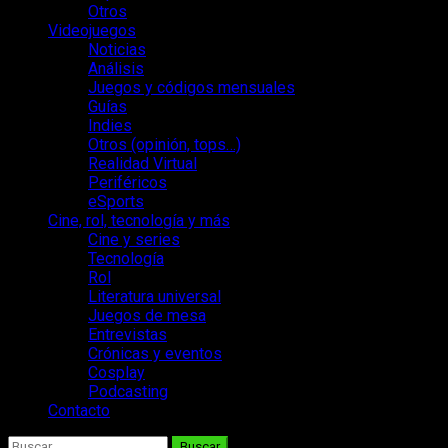
Otros
Videojuegos
Noticias
Análisis
Juegos y códigos mensuales
Guías
Indies
Otros (opinión, tops…)
Realidad Virtual
Periféricos
eSports
Cine, rol, tecnología y más
Cine y series
Tecnología
Rol
Literatura universal
Juegos de mesa
Entrevistas
Crónicas y eventos
Cosplay
Podcasting
Contacto
Buscar: