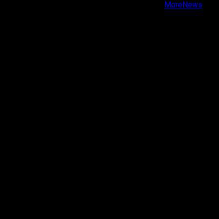
Copyright © Todos los derechos reservados.
|
MoreNews
por AF themes.