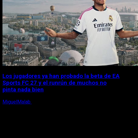
Los jugadores ya han probado la beta de EA
Sports FC 27 y el runrún de muchos no
pinta nada bien
MiguelMalab
9 de agosto, 2026
X
Facebook
Instagram
Youtube