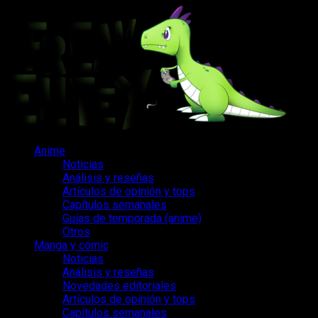
Saltar
al
contenido
Menú
Anime
principal
Noticias
Análisis y reseñas
Artículos de opinión y tops
Capítulos semanales
Guías de temporada (anime)
Otros
Manga y cómic
Noticias
Análisis y reseñas
Novedades editoriales
Artículos de opinión y tops
Capítulos semanales