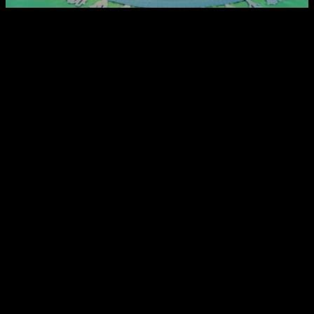
Cría a los bebés dragón más adorables.
Hazte con
los codiciados huevos de dragón, incúbalos
proporcionándoles un entorno acogedor y cálido con la
ayuda de artículos suaves y bonitos. Cada dragón está
ligado a uno de los cuatro elementos naturales,
satisfacer sus necesidades específicas será clave para
su crecimiento. Dependerá de ti encontrar a qué familia
elemental pertenece cada dragón para criarlo y ayudarle
a crecer.
¡Enseña a tu dragón a volar y todo sobre
la magia!
Como cuidador de dragones, te encargarás de
su desarrollo, lo que incluye enseñarles todos los
trucos que necesitan saber. Entrénalos para que utilicen
sus alas, así como sus habilidades mágicas,
¡preparándolos para la escuela de dragones!
¡Consigue tu título y conviértete en el mejor
guardián de dragones!
¡Cuantos más dragones
descubras, mejor cuidador serás! ¡Cría todo tipo de
dragones y recoge insignias para obtener tu diploma
oficial de Guardián de Dragones!
My Baby Dragon
forma parte de la línea
My Universe
, junto