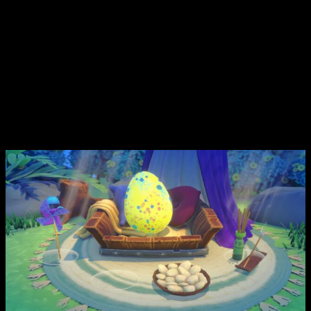
Ayúdales a salir del cascarón y a desarrollar su magia,
colmándoles de mimos y dulces hasta que despeguen hacia
la Escuela de Dragones. Tómate tu tiempo para jugar con
ellos y entender su magia, gánate su confianza y crea un
vínculo especial con ellos que dure para siempre.
Características de
My Universe My
Baby Dragon