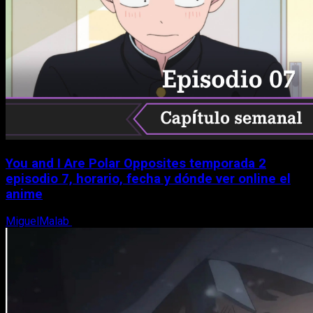
You and I Are Polar Opposites temporada 2
episodio 7, horario, fecha y dónde ver online el
anime
MiguelMalab
9 de agosto, 2026