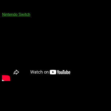
el tráiler de
My Universe My Baby Dragon
, desarrollado por
el estudio It Matters Games (My Universe – Pet Clinic Cats &
Dogs). El juego ya está disponible en formato físico para
Nintendo Switch
.
Como nuevo cuidador de dragones, estarás a cargo de tu
propia guardería. Sea cual sea su elemento (agua, aire, fuego
o tierra) cada bebé dragón necesitará mucho amor y atención
para crecer y prosperar adecuadamente. ¡Tendrás que estar
muy atento a las necesidades de cada dragón, ya que
requerirán toda tu atención!