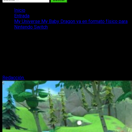
Inicio
Entrada
My Universe My Baby Dragon ya en formato físico para
Nintendo Switch
My Universe My Baby Dragon ya en
formato físico para Nintendo Switch
¡Buenas noticias! Meridiem Games acaba de publicar en
formato físico para Nintendo Switch el precioso My Universe
My Baby Dragon.
Redacción
1 de diciembre, 2022
3 minutos de lectura