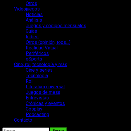
Otros
Videojuegos
Noticias
Análisis
Juegos y códigos mensuales
Guías
Indies
Otros (opinión, tops…)
Realidad Virtual
Periféricos
eSports
Cine, rol, tecnología y más
Cine y series
Tecnología
Rol
Literatura universal
Juegos de mesa
Entrevistas
Crónicas y eventos
Cosplay
Podcasting
Contacto
Buscar: