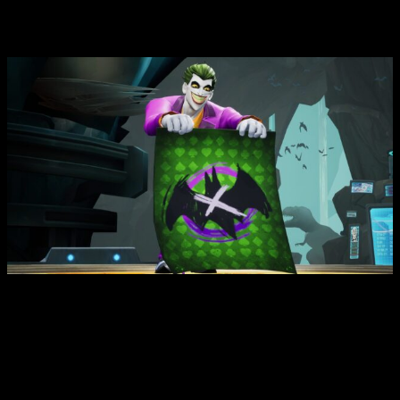
enemigos de la IA
. Con él, podremos desbloquear
características y cosméticos únicos que luego luciremos en
las partidas online.
MultiVersus El Joker
Por supuesto, cada personaje habrá sido
revisado,
equilibrando sus atributos, pero añadiendo de
paso nuevos ataques y movimientos
. La hoja de ruta con
los próximos luchadores que llegarán al juego, se desvelarán
próximamente.