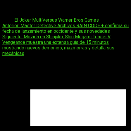
Multiversus
se lanzará definitivamente en PlayStation, Xbox y
PC a través de Steam el próximo 28 de mayo.
Tags:
El Joker
MultiVersus
Warner Bros Games
Navegación
Anterior:
Master Detective Archives RAIN CODE + confirma su
fecha de lanzamiento en occidente y sus novedades
de
Siguiente:
Movida en Shinjuku, Shin Megami Tensei V
entradas
Vengeance muestra una extensa guía de 15 minutos
mostrando nuevos demonios, mazmorras y detalla sus
mecánicas
Deja una respuesta
Tu dirección de correo electrónico no será publicada.
Los
campos obligatorios están marcados con
*
Comentario
*