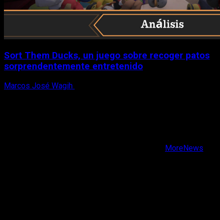
Sort Them Ducks, un juego sobre recoger patos
sorprendentemente entretenido
Marcos José Wagih
8 de agosto, 2026
X
Facebook
Instagram
Youtube
Copyright © Todos los derechos reservados.
|
MoreNews
por AF themes.