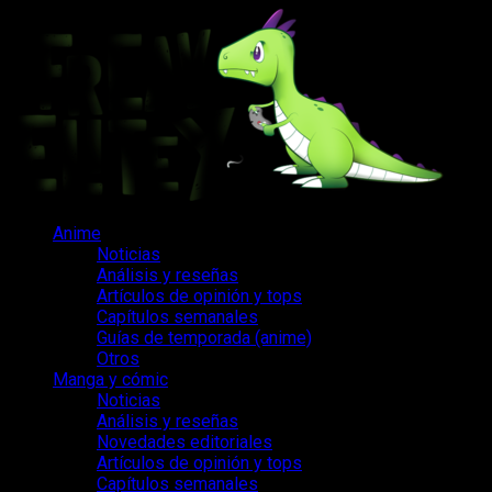
Saltar
al
contenido
Menú
Anime
principal
Noticias
Análisis y reseñas
Artículos de opinión y tops
Capítulos semanales
Guías de temporada (anime)
Otros
Manga y cómic
Noticias
Análisis y reseñas
Novedades editoriales
Artículos de opinión y tops
Capítulos semanales