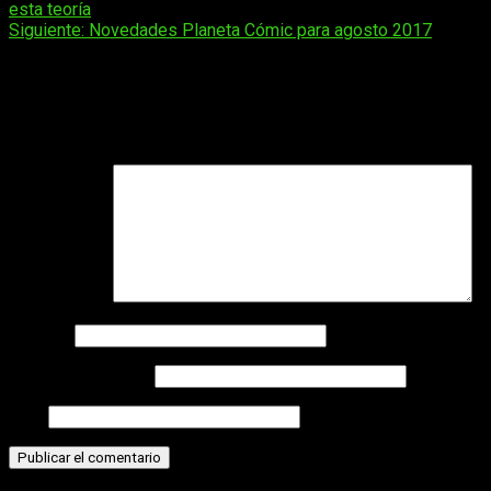
esta teoría
de
Siguiente:
Novedades Planeta Cómic para agosto 2017
entradas
Deja una respuesta
Tu dirección de correo electrónico no será publicada.
Los
campos obligatorios están marcados con
*
Comentario
*
Nombre
Correo electrónico
Web