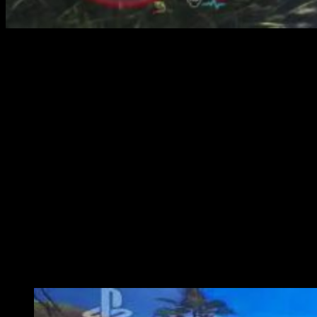
Monster Hunter World: Anjanath
Capcom
ha liberado un nuevo y extenso
vídeo
gameplay
sobre su nuevo título,
Monster Hunter World
, que muestra
cómo funcionará y qué nos espera en esta aventura.
El
gameplay
en cuestión, que dejamos arriba al inicio de esta
noticia, desarrolla una de las misiones que se podrán
disfrutar en pos de vencer al monstruo gigante, el
Anjanath
,
en un frondoso y detallado mapa conocido como Bosque
Antiguo.
23 minutos
donde podemos hacernos una ligera idea de
cómo será el título y qué tipo de herramientas, mecánicas y
misiones nos encontraremos. Así como enemigos que
existirán en este Nuevo Mundo, el continente ficticio donde
se desarrolla
Monster Hunter World.