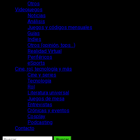
Otros
Videojuegos
Noticias
Análisis
Juegos y códigos mensuales
Guías
Indies
Otros (opinión, tops…)
Realidad Virtual
Periféricos
eSports
Cine, rol, tecnología y más
Cine y series
Tecnología
Rol
Literatura universal
Juegos de mesa
Entrevistas
Crónicas y eventos
Cosplay
Podcasting
Contacto
Buscar: