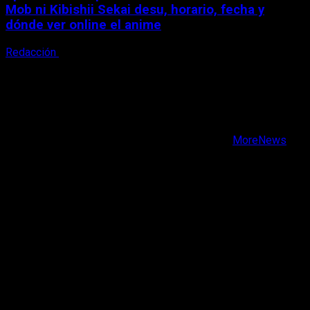
Mob ni Kibishii Sekai desu, horario, fecha y
dónde ver online el anime
Redacción
5 de agosto, 2026
X
Facebook
Instagram
Youtube
Copyright © Todos los derechos reservados.
|
MoreNews
por AF themes.