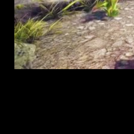
El título nos permitirá utilizar muchos objetos que nos
Fuertes enemigos, varias estrategias
Uno de esos enemigos a los que nos podremos enfrentar y
que ha aparecido en el vídeo es
The Great Jagras
, que tiene
la habilidad (que nos ha dejado impactados) de tragarse a su
presa entera.
Para poder vencer a este tipo de criaturas tan peligrosas
podremos utilizar
múltiples estrategias y una gran