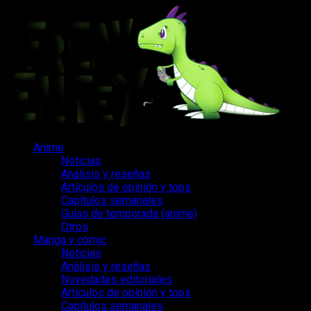
Saltar
al
contenido
Menú
Anime
principal
Noticias
Análisis y reseñas
Artículos de opinión y tops
Capítulos semanales
Guías de temporada (anime)
Otros
Manga y cómic
Noticias
Análisis y reseñas
Novedades editoriales
Artículos de opinión y tops
Capítulos semanales