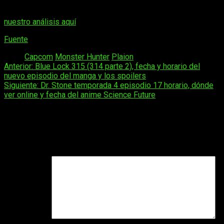
primeras entregas ya están disponibles en consolas
PlayStation, PC, Xbox Series y Nintendo Switch. Podéis leer
nuestro análisis aquí
.
Fuente
Tags:
Capcom
Monster Hunter
Plaion
Navegación
Anterior:
Blue Lock 315 (314 parte 2), fecha y horario del
nuevo episodio del manga y los spoilers
de
Siguiente:
Dr. Stone temporada 4 episodio 17 horario, dónde
entradas
ver online y fecha del anime Science Future
Deja una respuesta
Tu dirección de correo electrónico no será publicada.
Los
campos obligatorios están marcados con
*
Comentario
*