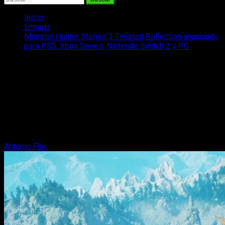
Inicio
Entrada
Monster Hunter Stories 3 Twisted Reflection anunciado
para PS5, Xbox Series, Nintendo Switch 2 y PC
Monster Hunter Stories 3 Twisted
Reflection anunciado para PS5, Xbox
Series, Nintendo Switch 2 y PC
Anunciado Monster Hunter Stories 3: Stwisted Reflection para
consolas y PC, con un prometedor tráiler cargado de
novedades.
Antonio Flor
31 de julio, 2025
2 minutos de lectura