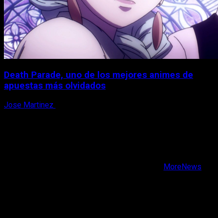
Death Parade, uno de los mejores animes de
apuestas más olvidados
Jose Martinez
7 de agosto, 2026
X
Facebook
Instagram
Youtube
Copyright © Todos los derechos reservados.
|
MoreNews
por AF themes.