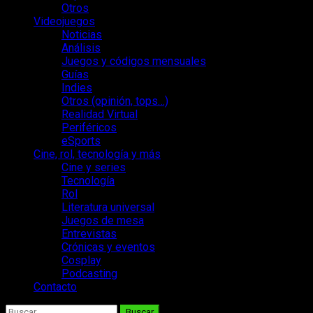
Otros
Videojuegos
Noticias
Análisis
Juegos y códigos mensuales
Guías
Indies
Otros (opinión, tops…)
Realidad Virtual
Periféricos
eSports
Cine, rol, tecnología y más
Cine y series
Tecnología
Rol
Literatura universal
Juegos de mesa
Entrevistas
Crónicas y eventos
Cosplay
Podcasting
Contacto
Buscar: