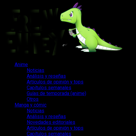
Saltar
al
contenido
Menú
Anime
principal
Noticias
Análisis y reseñas
Artículos de opinión y tops
Capítulos semanales
Guías de temporada (anime)
Otros
Manga y cómic
Noticias
Análisis y reseñas
Novedades editoriales
Artículos de opinión y tops
Capítulos semanales