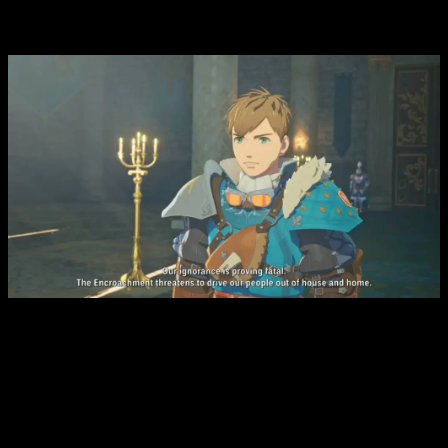
y entrenar monstruos para usarlos de compañeros en
combate.
Para ello, tendremos que visitar los nidos de los monstruos y
excavar en busca de huevos que podamos incubar para
conseguir estar criaturas. Lógicamente, dependiendo del
método de crianza y del tipo de wyvern que busquemos, el
resultado podría ser muy distinto.
Además, os recordamos que la remasterización de las dos