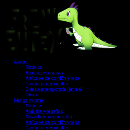
Saltar
al
contenido
Menú
Anime
principal
Noticias
Análisis y reseñas
Artículos de opinión y tops
Capítulos semanales
Guías de temporada (anime)
Otros
Manga y cómic
Noticias
Análisis y reseñas
Novedades editoriales
Artículos de opinión y tops
Capítulos semanales