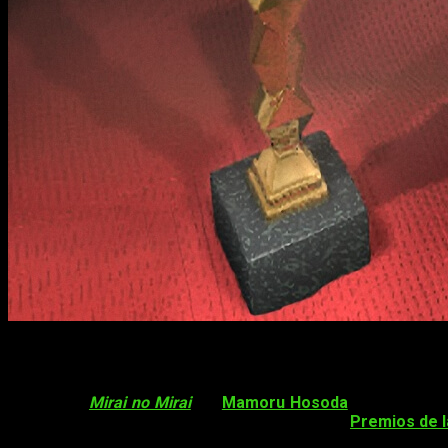
Mirai, mi hermana pequeña
, ganadora c
La película
Mirai no Mirai
, de
Mamoru Hosoda
, se ha alzad
Animación
en la edición anual número 42 de los
Premios de 
Okami wa Shōgakusei!
también estuvieron nominadas a dicha 