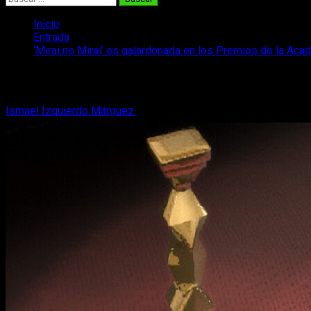
Inicio
Entrada
‘Mirai no Mirai’ es galardonada en los Premios de la Ac
‘Mirai no Mirai’ es galardonada en los 
Ismael Izquierdo Márquez
3 de marzo, 2019
2 minutos de lect