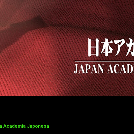
omo mejor película de animación
o con una importante condecoración japonesa. A pesar de no se
la Academia Japonesa
. Las películas
Dragon Ball Super: Broly
categoría.