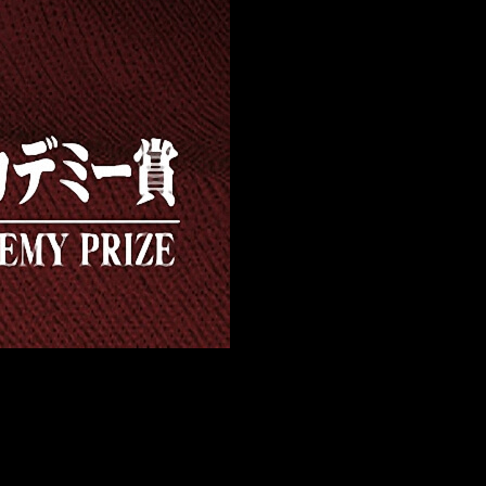
r premiada en los Óscar, ganó el premio de
Mejor Película de
,
Penguin Highway
,
Meitantei Conan Zero no Shikkōnin y Waka