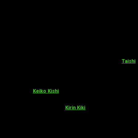
 los Premios de la Academia Japonesa. Todos los nominados
: Shōsetsuka ni Naru Hōhō
),
Kyōko Yoshine
(
Kasane
)
Taishi
ional. La actriz
Keiko Kishi
(
La tumba de las luciérnagas
) y el
 Meitantei Poirot to Marple
) y
Kirin Kiki
(
Arrietty y el mundo de
 que recibieron los Premios Especiales del Presidente a