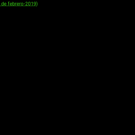
a de febrero-2019)
os obligatorios están marcados con
*