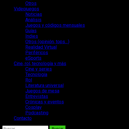
Otros
Videojuegos
Noticias
Análisis
Juegos y códigos mensuales
Guías
Indies
Otros (opinión, tops…)
Realidad Virtual
Periféricos
eSports
Cine, rol, tecnología y más
Cine y series
Tecnología
Rol
Literatura universal
Juegos de mesa
Entrevistas
Crónicas y eventos
Cosplay
Podcasting
Contacto
Buscar: