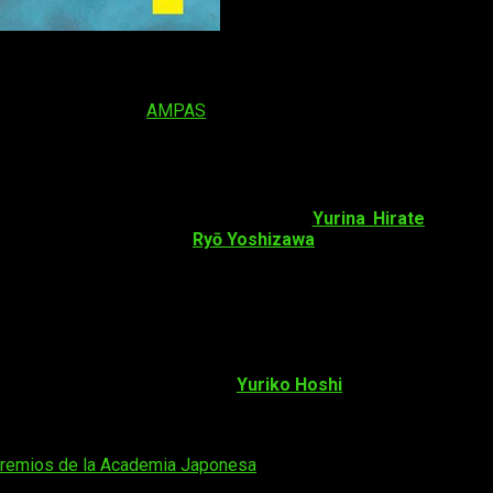
cierta medida a la
AMPAS
estadounidense— presenta cada año
u propio galardón.
o
fueron, en total, cinco. Estos fueron:
Yurina Hirate
(
Hibiki
op Biblia’s Case Files
) y
Ryō Yoshizawa
(
River’s Edge
).
un
Premio especial de la Asociación
por su trayectoria profes
 del Presidente
por sus carreras profesionales.
a princesa Kaguya
), las actrices
Yuriko Hoshi
(
Agatha Christie no
oogiepop and Others
) se encuentran entre las
seis personas
remios de la Academia Japonesa