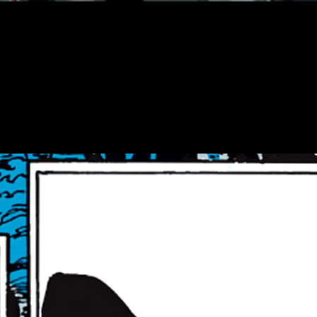
osteriormente la vimos en
Thor: El Mundo Oscuro (2013)
y
otalmente de vista
.
urante los
acontecimientos del Ragnarok
.
e seres vivos
del universo.