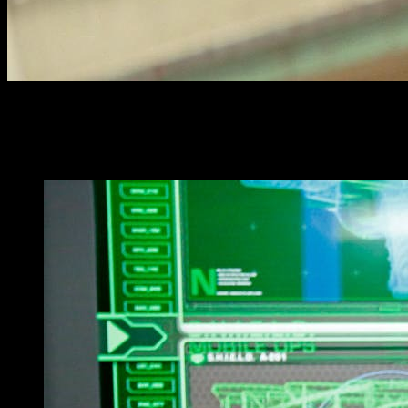
Varios
rumores
apuntan a
la guerrera Asgardiana
como el s
Según
Discussing Films,
la
Casa de las Ideas
estaría llev
mismísimo presidente
de
Marvel Studios
,
Kevin Feige
, co