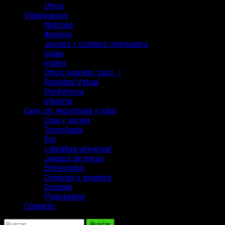
Otros
Videojuegos
Noticias
Análisis
Juegos y códigos mensuales
Guías
Indies
Otros (opinión, tops…)
Realidad Virtual
Periféricos
eSports
Cine, rol, tecnología y más
Cine y series
Tecnología
Rol
Literatura universal
Juegos de mesa
Entrevistas
Crónicas y eventos
Cosplay
Podcasting
Contacto
Buscar: