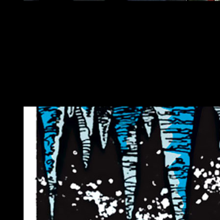
Lady Sif en Agents of S.H.I.E.L.D
La primera vez que vimos a
Sif
fue en
Thor (2011)
, pelí
sorprendentemente en la
segunda temporada
de
Agents of S.
Así que si este
rumor
llega a ser verdad,
sería una buena fo
Lady Sif en Infinity War
Una pregunta que circula entre los
fans
de las películas de
Ma