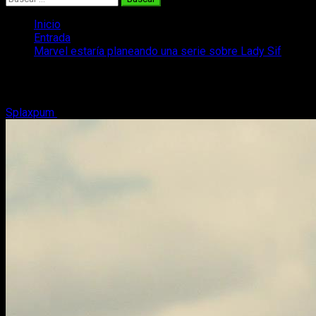
Inicio
Entrada
Marvel estaría planeando una serie sobre Lady Sif
Marvel estaría planeando una serie sobr
Splaxpum
13 de enero, 2019
2 minutos de lectura