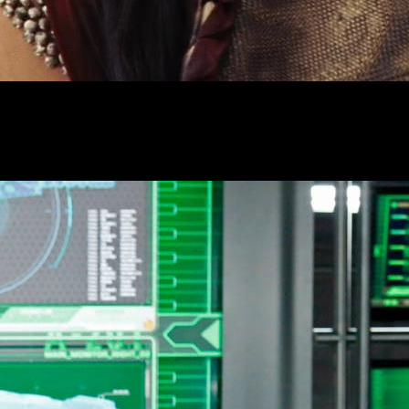
litario.
e nuevo en la piel del personaje. El medio también apunta
al