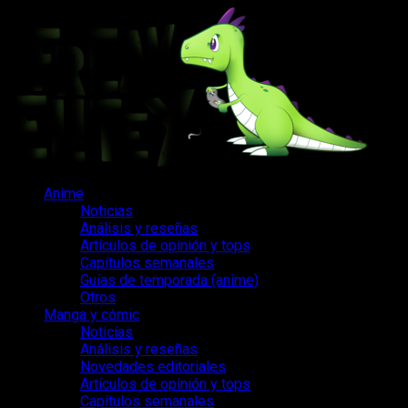
Saltar
al
contenido
Menú
Anime
principal
Noticias
Análisis y reseñas
Artículos de opinión y tops
Capítulos semanales
Guías de temporada (anime)
Otros
Manga y cómic
Noticias
Análisis y reseñas
Novedades editoriales
Artículos de opinión y tops
Capítulos semanales