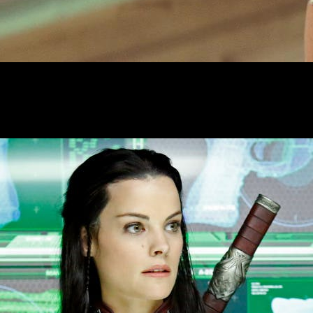
iguiente personaje de
Marvel Studios
en obtener una serie en so
ando a cabo una serie sobre
Lady Sif
, con
Jaimie Alexander
d
mo
productor ejecutivo
de la producción.