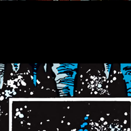
cula en la que luchó junto a
Thor
y
los Tres Guerreros
, p
H.I.E.L.D.
Fue en
Thor: Ragnarok (2017)
cuando la perdimos t
rma de contar
todas las aventuras que vivió tras desaparecer d
rvel
, es
si
Sif
sobrevivió al chasquido que mató a la mitad d