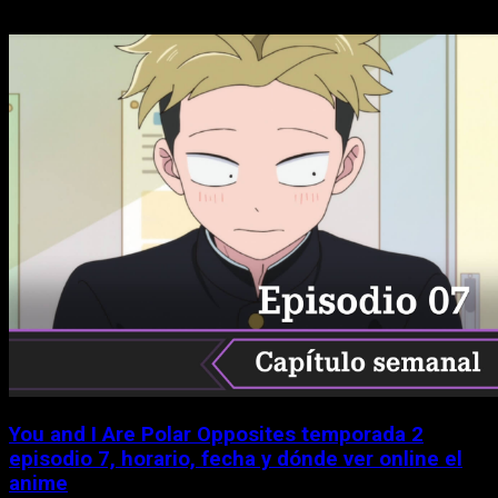
You and I Are Polar Opposites temporada 2
episodio 7, horario, fecha y dónde ver online el
anime