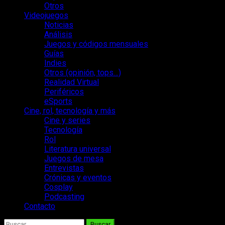
Otros
Videojuegos
Noticias
Análisis
Juegos y códigos mensuales
Guías
Indies
Otros (opinión, tops…)
Realidad Virtual
Periféricos
eSports
Cine, rol, tecnología y más
Cine y series
Tecnología
Rol
Literatura universal
Juegos de mesa
Entrevistas
Crónicas y eventos
Cosplay
Podcasting
Contacto
Buscar: