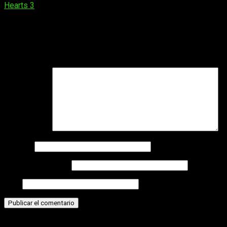
de
Hearts 3
entradas
Deja una respuesta
Tu dirección de correo electrónico no será publicada.
Los
campos obligatorios están marcados con
*
Comentario
*
Nombre
Correo electrónico
Web
Historias relacionadas