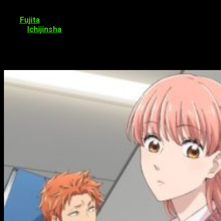
Wotaku ni Koi wa Muzukashii
es un manga escrito e ilustrado
por
Fujita
. Comenzó a subirlo en la página web Pixiv en
2014.
Ichijinsha
lo trasladó a su revista digital de manga
POOL. El manga lleva publicados 6 tomos. Por otro lado, el
manga inspiró una adaptación al anime, la cual finalizó en junio
de este año y con un total de
11 episodios
.