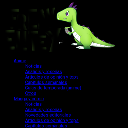
Saltar
al
contenido
Menú
Anime
principal
Noticias
Análisis y reseñas
Artículos de opinión y tops
Capítulos semanales
Guías de temporada (anime)
Otros
Manga y cómic
Noticias
Análisis y reseñas
Novedades editoriales
Artículos de opinión y tops
Capítulos semanales