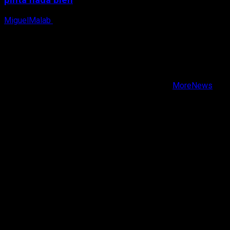
pinta nada bien
MiguelMalab
9 de agosto, 2026
X
Facebook
Instagram
Youtube
Copyright © Todos los derechos reservados.
|
MoreNews
por AF themes.