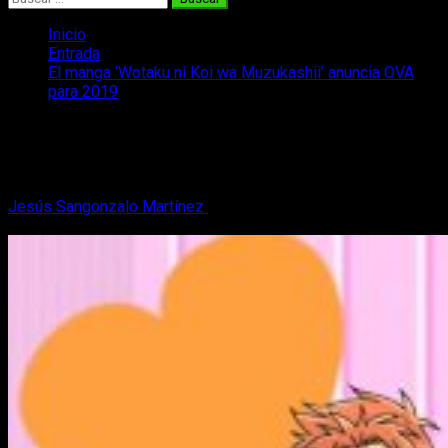
Inicio
Entrada
El manga ‘Wotaku ni Koi wa Muzukashii’ anuncia OVA
para 2019
El manga ‘Wotaku ni Koi wa
Muzukashii’ anuncia OVA para 2019
Jesús Sangonzalo Martínez
18 de septiembre, 2018
2
minutos de lectura