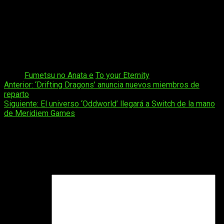
sus caminos se separaron. Luz, olor, sonido, calor,
dolor, alegría, tristeza… Deambulando por este
mundo repleto de estímulos, esa esfera inició su
viaje eterno.
Esta es la historia de cómo fue adquiriendo
individualidad.
Tags:
Fumetsu no Anata e
To your Eternity
Navegación
Anterior:
‘Drifting Dragons’ anuncia nuevos miembros de
reparto
de
Siguiente:
El universo ‘Oddworld’ llegará a Switch de la mano
entradas
de Meridiem Games
Deja una respuesta
Tu dirección de correo electrónico no será publicada.
Los
campos obligatorios están marcados con
*