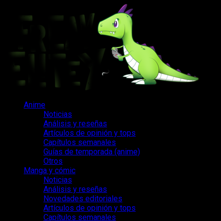
Saltar
al
contenido
Menú
Anime
principal
Noticias
Análisis y reseñas
Artículos de opinión y tops
Capítulos semanales
Guías de temporada (anime)
Otros
Manga y cómic
Noticias
Análisis y reseñas
Novedades editoriales
Artículos de opinión y tops
Capítulos semanales