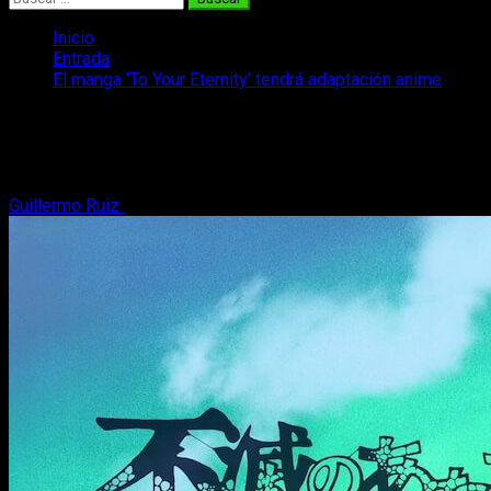
Inicio
Entrada
El manga ‘To Your Eternity’ tendrá adaptación anime
El manga ‘To Your Eternity’ tendrá
adaptación anime
Guillermo Ruiz
9 de enero, 2020
2 minutos de lectura