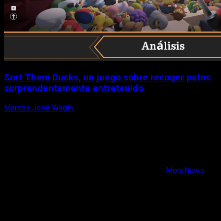
Sort Them Ducks, un juego sobre recoger patos
sorprendentemente entretenido
Marcos José Wagih
8 de agosto, 2026
X
Facebook
Instagram
Youtube
Copyright © Todos los derechos reservados.
|
MoreNews
por AF themes.