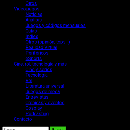
Otros
Videojuegos
Noticias
Análisis
Juegos y códigos mensuales
Guías
Indies
Otros (opinión, tops…)
Realidad Virtual
Periféricos
eSports
Cine, rol, tecnología y más
Cine y series
Tecnología
Rol
Literatura universal
Juegos de mesa
Entrevistas
Crónicas y eventos
Cosplay
Podcasting
Contacto
Buscar: