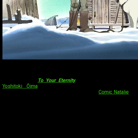
Con menudo notición abrimos el día. Kōdansha, una de las
principales editoriales en Japón, ha anunciado recientemente
que
el manga
To Your Eternity
(
Fumetsu no Anata e
) de
Yoshitoki Ōima
recibirá una adaptación anime para
televisión
. Según confirman desde la web
Comic Natalie
, el
anime se estrenará en NHK Educational en
octubre
.
En octubre de 2020 llegará el anime de
To Your Eternity
Además de la confirmación del proyecto y del mes de