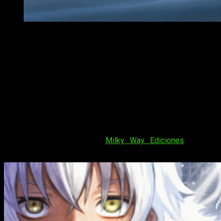
Primera imagen del anime To Your Eternity
Ōima, autora conocida por el manga
A Silent Voice
, comenzó a
publicar
To Your Eternity
(不滅のあなたへ) en noviembre de
2016. La obra aún sigue en publicación y su undécimo
volumen recopilatorio se lanzó en Japón el pasado mes de
agosto; el duodécimo verá la luz el próximo 17 de enero.
To Your Eternity
ha conseguido varios premios y
reconocimientos entre crítica y público, entre el que destaca
principalmente el Premio de Manga Kōdansha a Mejor
shōnen
que recibió en mayo de 2019. La obra ha sido
licenciada en España por
Milky Way Ediciones
, que ha
publicado un total de nueve volúmenes recopilarios.