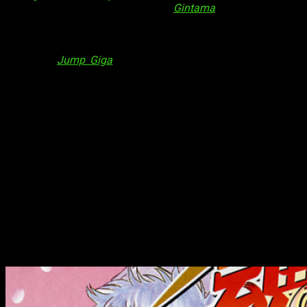
muchos ya sabréis, el
final
de
Gintama
fue corroborado
tiempo atrás. De hecho, sería la propia
Shōnen Jump
quien
albergaría sus últimos capítulos. Sin embargo, ahora la serie
continuará
, aunque
solo por un tiempo
. Lo hará a través de
la revista
Jump Giga
. Por consiguiente, solo se sabe que
durará «un tiempo más» (palabras de la editorial) a partir de
su edición de invierno.
El propio
Hideaki Sorachi
, autor del manga, explicó que
llevaba un tiempo queriendo terminar su obra. Explicó,
además, que la revista tiene un sistema cuando esto sucede:
el autor debe avisar a la revista con medio año de antelación
y luego ir trabajando en dicho final con el tiempo restante. Sin
embargo, Sorachi estuvo retrasando el anunciado final al
necesitar más páginas de las que creyó al principio. A raíz de
esto,
Sorachi se disculpó con sus autores para,
finalmente, decir que no terminarán en la
Jump
.
Datos sobre
Gintama