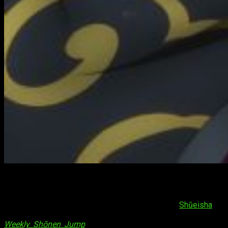
Gintama
se pasa a la
Jump Giga
¡Hola, muy buenas! Recientemente, la editorial
Shūeisha
ha
confirmado a través del #42 de su revista filial
Weekly Shōnen Jump
una noticia de lo más curiosa. Como