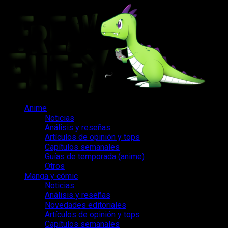
Saltar
al
contenido
Menú
Anime
principal
Noticias
Análisis y reseñas
Artículos de opinión y tops
Capítulos semanales
Guías de temporada (anime)
Otros
Manga y cómic
Noticias
Análisis y reseñas
Novedades editoriales
Artículos de opinión y tops
Capítulos semanales