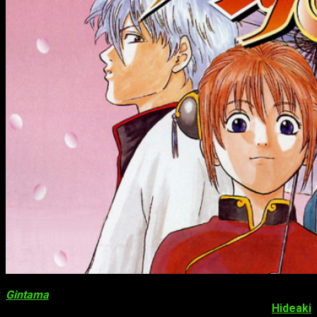
Gintama
,
motu proprio
, es una de las series anime más
populares del país nipón. Escrita e ilustrada por
Hideaki