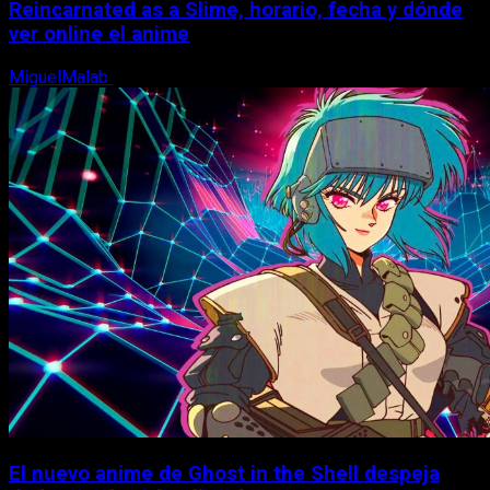
Reincarnated as a Slime, horario, fecha y dónde
ver online el anime
MiguelMalab
7 de agosto, 2026
El nuevo anime de Ghost in the Shell despeja