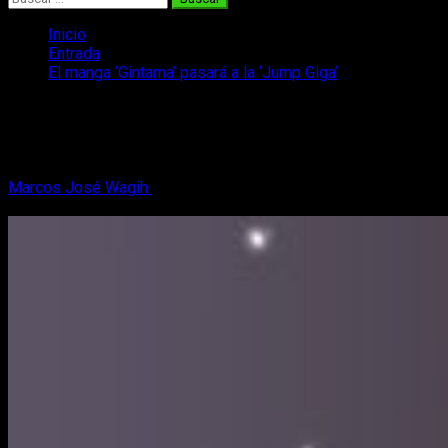
Inicio
Entrada
El manga ‘Gintama’ pasará a la ‘Jump Giga’
El manga ‘Gintama’ pasará a la ‘Jump
Giga’
Marcos José Wagih
17 de septiembre, 2018
3 minutos de
lectura