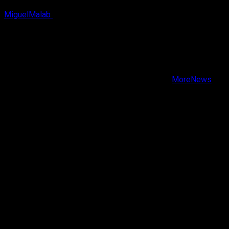
MiguelMalab
6 de agosto, 2026
X
Facebook
Instagram
Youtube
Copyright © Todos los derechos reservados.
|
MoreNews
por AF themes.