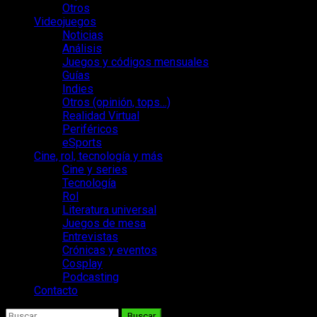
Otros
Videojuegos
Noticias
Análisis
Juegos y códigos mensuales
Guías
Indies
Otros (opinión, tops…)
Realidad Virtual
Periféricos
eSports
Cine, rol, tecnología y más
Cine y series
Tecnología
Rol
Literatura universal
Juegos de mesa
Entrevistas
Crónicas y eventos
Cosplay
Podcasting
Contacto
Buscar: