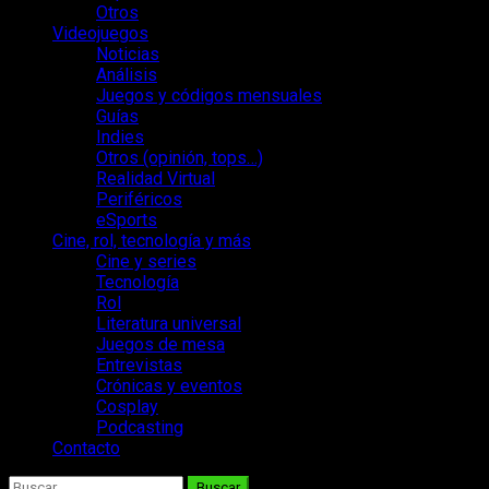
Otros
Videojuegos
Noticias
Análisis
Juegos y códigos mensuales
Guías
Indies
Otros (opinión, tops…)
Realidad Virtual
Periféricos
eSports
Cine, rol, tecnología y más
Cine y series
Tecnología
Rol
Literatura universal
Juegos de mesa
Entrevistas
Crónicas y eventos
Cosplay
Podcasting
Contacto
Buscar: