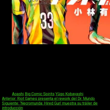
Confirmada adaptación anime de Ao Ashi
Kobayashi empezó a dibujar el manga
Ao Ashi
(アオアシ) en
la revista
Big Comic Spirits
de la editorial Shōgakukan en
enero de 2015
. El año pasado la obra consiguió
reconocimiento de la crítica gracias a ser obtener el premio a
mejor manga en la categoría general del
Shōgakukan Manga
Award
. Asimismo, obtuvo nominación en 2017 en los
prestigiosos premios
Manga Taishō Award
.
Tags:
Aoashi
Big Comic Spirits
Yūgo Kobayashi
Navegación
Anterior:
Riot Games presenta el rework del Dr. Mundo
Siguiente:
‘Necromunda: Hired Gun’ muestra su tráiler de
de
introducción