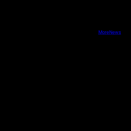
X
Facebook
Instagram
Youtube
Copyright © Todos los derechos reservados.
|
MoreNews
por AF themes.