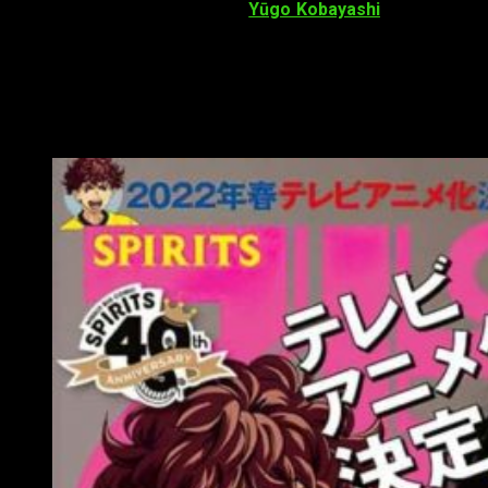
del manga
Ao Ashi
escrito por
Yūgo Kobayashi
. La fecha de
salida de la serie ha sido fijada para
primavera de 2022
.
La portada del nuevo número de la revista semanal
Big Comic
Spirits
reveló esta información. Se espera que esta misma
revista desvele el resto de la información acerca de este
anime basado en fútbol.