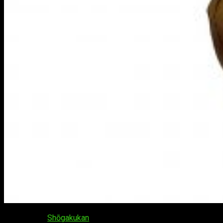
La editorial
Shōgakukan
ha anunciado una adaptación anime