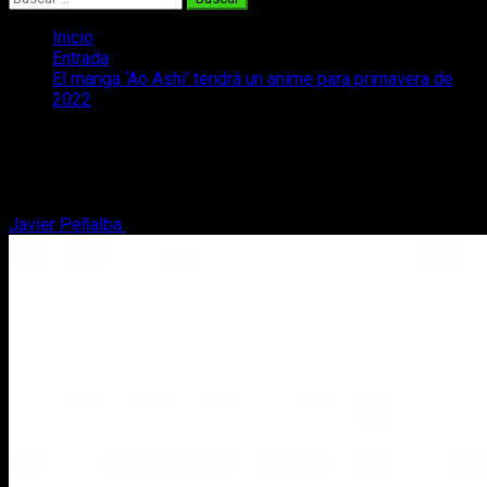
Inicio
Entrada
El manga ‘Ao Ashi’ tendrá un anime para primavera de
2022
El manga ‘Ao Ashi’ tendrá un anime
para primavera de 2022
Javier Peñalba
28 de mayo, 2021
2 minutos de lectura