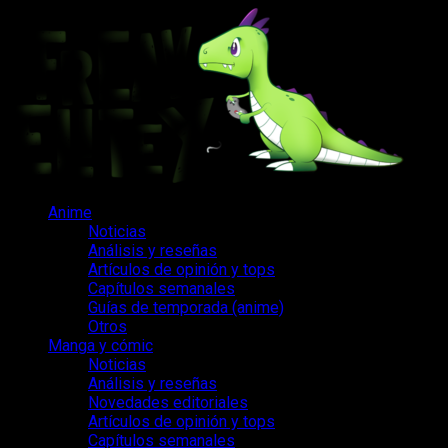
Saltar
al
contenido
Menú
Anime
principal
Noticias
Análisis y reseñas
Artículos de opinión y tops
Capítulos semanales
Guías de temporada (anime)
Otros
Manga y cómic
Noticias
Análisis y reseñas
Novedades editoriales
Artículos de opinión y tops
Capítulos semanales