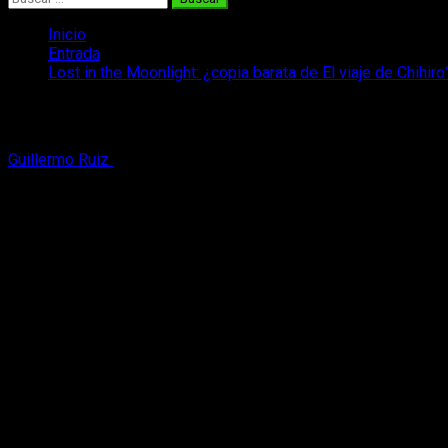
Inicio
Entrada
Lost in the Moonlight: ¿copia barata de El viaje de Chihiro
Lost in the Moonlight: ¿copia barata de E
Guillermo Ruiz
5 de septiembre, 2016
2 minutos de lectura
El viaje de Chihiro
no es solo una de las películas más taquil
película se reconoció el ya demostrado e indiscutible talento 
Lost in the Moonlight
es una película coreana, aún sin estren
muchas escenas y personajes muy similares a los mostrados en 
Un tráiler con mucho
hate
El director
Kim Hyun-Joo
, responsable de
Lost in the Moonli
plagio si la gente hubiese visto el filme y no el tráiler». Au
curioso. Vosotros mismos podéis juzgar si existe o no plagio d