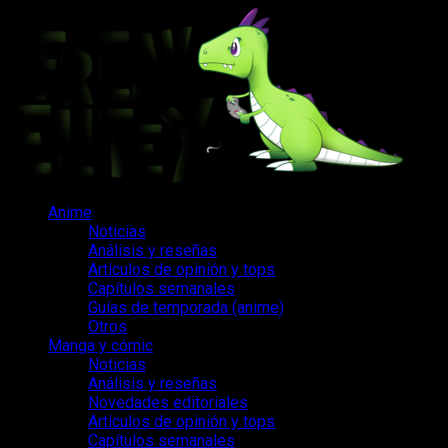
Saltar
al
contenido
Menú
Anime
principal
Noticias
Análisis y reseñas
Artículos de opinión y tops
Capítulos semanales
Guías de temporada (anime)
Otros
Manga y cómic
Noticias
Análisis y reseñas
Novedades editoriales
Artículos de opinión y tops
Capítulos semanales