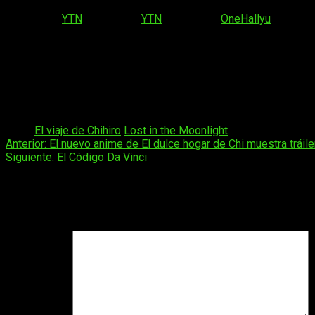
Imagen vía
YTN
Imagen vía
YTN
Imagen vía
OneHallyu
Lost in the Moonlight
se estrena el próximo
7 de septiembr
existe plagio o preferís darle el beneficio de la duda? Estare
‘Lost in the Moonlight’ se estrena el próximo 7 de septiembre
Tags:
El viaje de Chihiro
Lost in the Moonlight
Navegación
Anterior:
El nuevo anime de El dulce hogar de Chi muestra tráile
Siguiente:
El Código Da Vinci
de
entradas
Deja una respuesta
Tu dirección de correo electrónico no será publicada.
Los camp