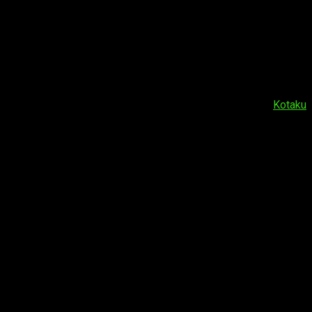
l mundo. Y a vosotros, ¿qué os parece la noticia? ¿Creéis que
Fuente:
Kotaku