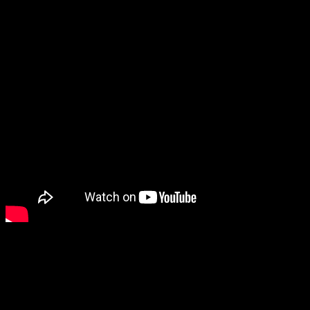
Después de casi un mes subido en YouTube, el tráiler del film
El tráiler de ‘Lost in the Moonlight’ cuenta con muchos dislikes
A continuación os mostraremos algunas de las imágenes de
L
y seréis vuestros propios jueces para decidir si de verdad es