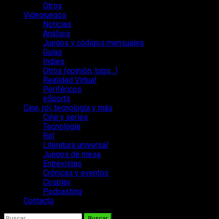
Otros
Videojuegos
Noticias
Análisis
Juegos y códigos mensuales
Guías
Indies
Otros (opinión, tops…)
Realidad Virtual
Periféricos
eSports
Cine, rol, tecnología y más
Cine y series
Tecnología
Rol
Literatura universal
Juegos de mesa
Entrevistas
Crónicas y eventos
Cosplay
Podcasting
Contacto
Buscar: