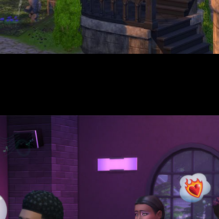
grandiosidad del pasado con los nuevos kits de
The Sims 4
! Tr
dos adiciones que transformarán por completo la experiencia de j
 a
Los Sims 4