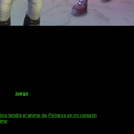
so kit
Castillo con Clase
. Este pack permite a los jugadores
 podrás sumergirte en la grandeza de una mansión de época. Co
ajarte en una fastuosa fortaleza rodeada de parapetos, coloridas 
ms gracias al kit
Gusto Gótico
. Este pack introduce un conju
de mallas y cuero hasta un maquillaje taciturno, podrás vesti
eales tanto para los días sombríos como para cualquier ocasión e
es a partir del
18 de enero de 2024
. Podrás adquirirlos para 
 X | S y Xbox One.
arás el
juego
base
de
Los Sims 4
, que puedes descargar de for
 al máximo de estos emocionantes kits.
ios tendrá el anime de Peligros en mi corazón
nime