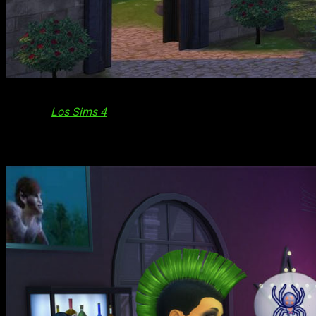
Simmers de todo el mundo, ¡preparaos para sumergiros en la 
kits para
Los Sims 4
de
Castillo con Clase
y
Gusto Gótico
, 
Castillo con Clase y Gusto Gótico llegan