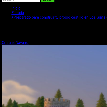
Inicio
Entrada
¿Preparado para construir tu propio castillo en Los Sim
¿Preparado para construir tu propio cas
Tras la votación de la comunidad, Los Sims 4 presenta los kits 
Cristina Navarro
17 de enero, 2024
2 minutos de lectura