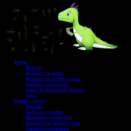
Saltar
al
contenido
Menú
Anime
principal
Noticias
Análisis y reseñas
Artículos de opinión y tops
Capítulos semanales
Guías de temporada (anime)
Otros
Manga y cómic
Noticias
Análisis y reseñas
Novedades editoriales
Artículos de opinión y tops
Capítulos semanales