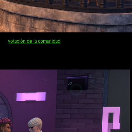
as la
votación de la comunidad
, EA presenta con entusiasmo los
uego.