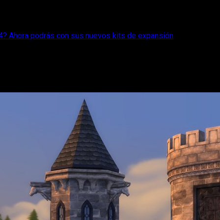
s 4? Ahora podrás con sus nuevos kits de expansión
tillo en Los Sims 4? Ahora podrás con su
Castillo con Clase y Gusto Gótico, dos grandes adiciones para el