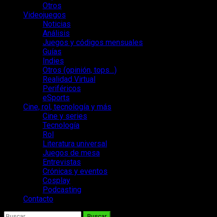
Otros
Videojuegos
Noticias
Análisis
Juegos y códigos mensuales
Guías
Indies
Otros (opinión, tops…)
Realidad Virtual
Periféricos
eSports
Cine, rol, tecnología y más
Cine y series
Tecnología
Rol
Literatura universal
Juegos de mesa
Entrevistas
Crónicas y eventos
Cosplay
Podcasting
Contacto
Buscar: