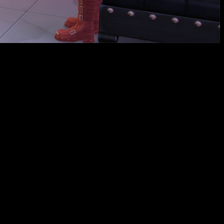
crear castillos personalizados
, inspirados en la arquitectura
n detalles impresionantes como verjas levadizas y escaleras
vidrieras y gárgolas de llamas!
nto de
prendas completamente negras
, llenas de texturas y
r a tus Sims con estilo oscuro y elegante. Añade zapatos de
special.
PC a través de EA app, Mac mediante Origin, Epic Games Store y
ma gratuita, junto con todas sus actualizaciones. Asegúrate de