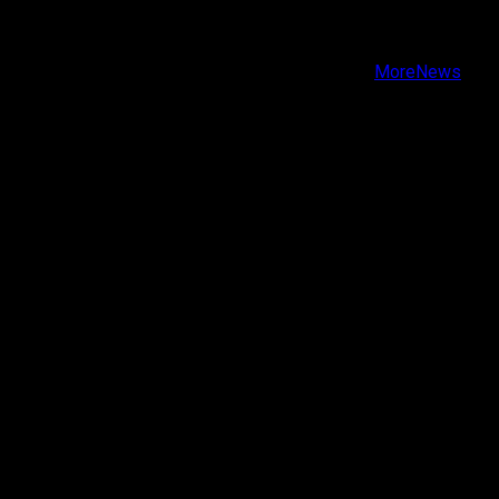
Instagram
Youtube
Copyright © Todos los derechos reservados.
|
MoreNews
por AF themes.