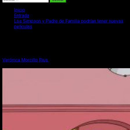
Inicio
Entrada
Los Simpson y Padre de Familia podrían tener nuevas
películas
Los Simpson y Padre de Familia
podrían tener nuevas películas
Verónica Morcillo Rius
13 de agosto, 2018
2 minutos de
lectura