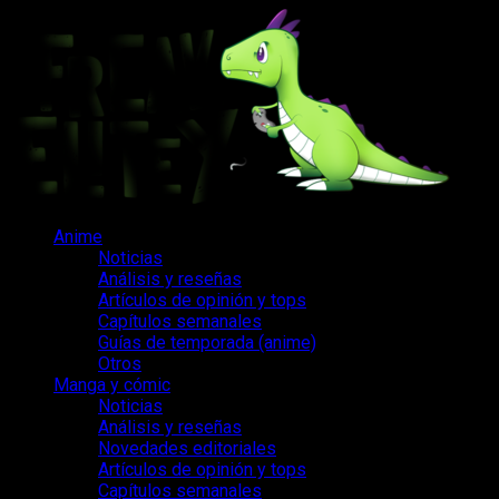
Saltar
al
contenido
Menú
Anime
principal
Noticias
Análisis y reseñas
Artículos de opinión y tops
Capítulos semanales
Guías de temporada (anime)
Otros
Manga y cómic
Noticias
Análisis y reseñas
Novedades editoriales
Artículos de opinión y tops
Capítulos semanales