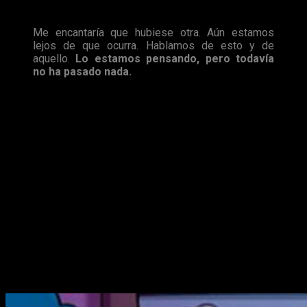
creación de una segunda película.
Me encantaría que hubiese otra. Aún estamos
lejos de que ocurra. Hablamos de esto y de
aquello.
Lo estamos pensando, pero todavía
no ha pasado nada.
Bien, pues el momento ya ha llegado. Parece que
20th
Century Fox
está negociando con
FOX
para adaptar algunas
de sus series más exitosas al cine:
Los Simpson, Padre de
Familia y Bob’s Burger
.
The Wallstreet Journal
ha sido el responsbale de difundir
estas ideas. El medio abordó los diversos
problemas que
están enfrentando los trabajadores de 20th Century
Fox debido a la incertidumbre que genera la adquisición
de la compañía por parte de
Disney
. Uno de los puntos
más interesantes que se han tratado en este artículo guarda
relación directa con los nuevos proyectos de animación que
intenta sacar adelante
Fox
,
lo que la llevará a colaborar
con la división televisiva para llevar nuevas ficciones a
la gran pantalla
.