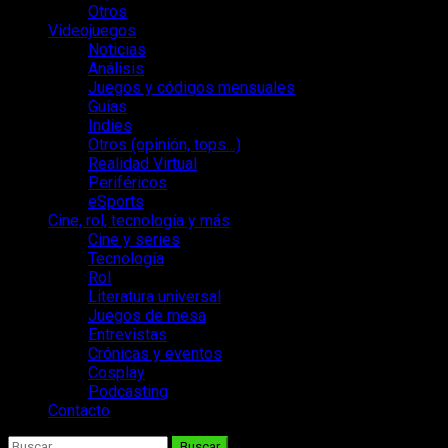
Otros
Videojuegos
Noticias
Análisis
Juegos y códigos mensuales
Guías
Indies
Otros (opinión, tops…)
Realidad Virtual
Periféricos
eSports
Cine, rol, tecnología y más
Cine y series
Tecnología
Rol
Literatura universal
Juegos de mesa
Entrevistas
Crónicas y eventos
Cosplay
Podcasting
Contacto
Buscar: