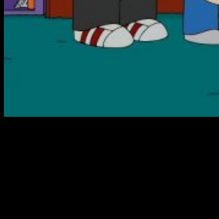
Desde que la primera película de
Los Simpson
aterrizó en la
gran pantalla, los fans de la familia amarilla más famosa de
todos los tiempos no han dejado de preguntarse
cuándo
podrán disfrutar de una nueva entrega.
Ahora, todo apunta
a que este deseo se ha hecho realidad.
Y no viene sola
.
Importantes acuerdos
El pasado verano, en 2017, el director de la cinta de
Los
Simpson
,
David Silverman
, ya adelantó la posibilidad de la