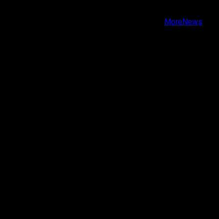
Youtube
Copyright © Todos los derechos reservados.
|
MoreNews
por AF themes.