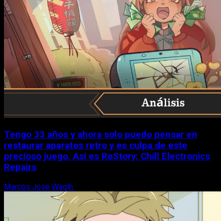
Tengo 33 años y ahora solo puedo pensar en
restaurar aparatos retro y es culpa de este
precioso juego. Así es ReStory: Chill Electronics
Repairs
Marcos José Wagih
9 de agosto, 2026