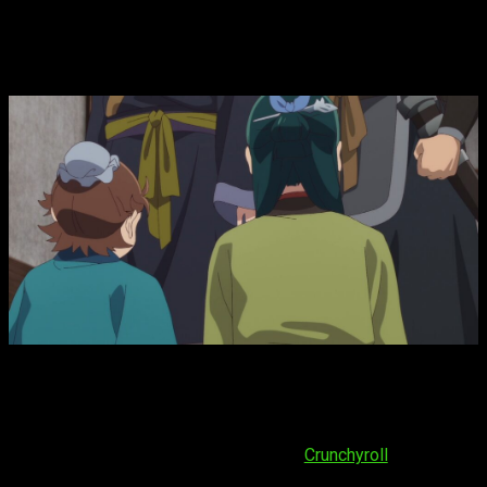
fecha y hora de estreno del episodio 23
del anime
Los diarios de la boticaria
T2, fecha y hora de estreno del
episodio 23 del anime
El
capítulo 23 de la temporada 2
de
The Apothecary
Diaries
está programado para el
viernes 20 de junio de
2025
. Los fans podrán disfrutarlo en
Crunchyroll
, disponible
en diversas regiones como América del Norte, América