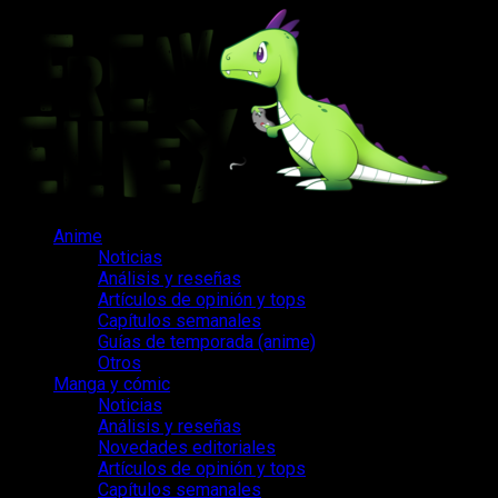
Saltar
al
contenido
Menú
Anime
principal
Noticias
Análisis y reseñas
Artículos de opinión y tops
Capítulos semanales
Guías de temporada (anime)
Otros
Manga y cómic
Noticias
Análisis y reseñas
Novedades editoriales
Artículos de opinión y tops
Capítulos semanales