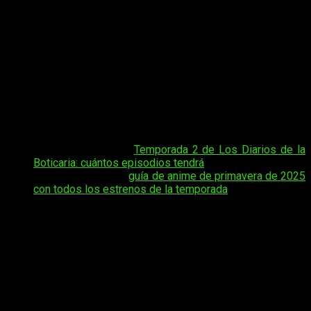
La segunda temporada de
Los diarios de la boticaria
se
acerca a su recta final, y el episodio 23 promete seguir
desarrollando los misterios, intrigas palaciegas y
descubrimientos médicos que han cautivado a los
espectadores desde el primer capítulo. En esta nota te
contamos
cuándo, dónde y cómo ver el anime online, en
español y de manera legal
Los diarios de la boticaria
temporada 2 episodio 23
, para que puedas seguir esta
historia única sin perderte ningún detalle.
Tal vez te interese:
Temporada 2 de Los Diarios de la
Boticaria: cuántos episodios tendrá
Tal vez te interese:
guía de anime de primavera de 2025
con todos los estrenos de la temporada
Además, encontrarás toda la información necesaria para
acceder al nuevo capítulo de manera oficial, en tu idioma y
desde las plataformas autorizadas. Si estás disfrutando del
crecimiento de Maomao y su papel dentro de la corte
imperial, esta guía te servirá para estar al día con uno de los
títulos más comentados de la temporada.
Los diarios de la boticaria
temporada 2,