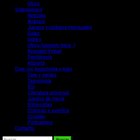
Otros
Videojuegos
Noticias
Análisis
Juegos y códigos mensuales
Guías
Indies
Otros (opinión, tops…)
Realidad Virtual
Periféricos
eSports
Cine, rol, tecnología y más
Cine y series
Tecnología
Rol
Literatura universal
Juegos de mesa
Entrevistas
Crónicas y eventos
Cosplay
Podcasting
Contacto
Buscar: