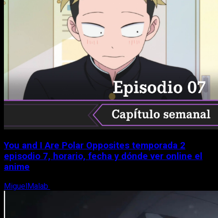
You and I Are Polar Opposites temporada 2
episodio 7, horario, fecha y dónde ver online el
anime
MiguelMalab
9 de agosto, 2026