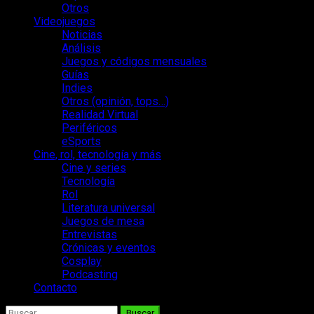
Otros
Videojuegos
Noticias
Análisis
Juegos y códigos mensuales
Guías
Indies
Otros (opinión, tops…)
Realidad Virtual
Periféricos
eSports
Cine, rol, tecnología y más
Cine y series
Tecnología
Rol
Literatura universal
Juegos de mesa
Entrevistas
Crónicas y eventos
Cosplay
Podcasting
Contacto
Buscar: