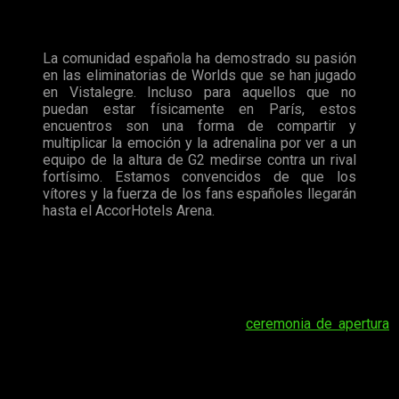
Maye Mac Swiney, Marketing Manager de Riot Games Iberia,
apunta:
La comunidad española ha demostrado su pasión
en las eliminatorias de Worlds que se han jugado
en Vistalegre. Incluso para aquellos que no
puedan estar físicamente en París, estos
encuentros son una forma de compartir y
multiplicar la emoción y la adrenalina por ver a un
equipo de la altura de G2 medirse contra un rival
fortísimo. Estamos convencidos de que los
vítores y la fuerza de los fans españoles llegarán
hasta el AccorHotels Arena.
«La comunidad española ha demostrado su
pasión en las eliminatorias de Worlds que se
han jugado en Vistalegre».
Como ya es costumbre en los eventos de este calibre de
Riot Games, la final contará con una
ceremonia de apertura
.
Cailin Russo y Chrissy Costanza interpretarán el tema musical
de Worlds 2019, “Phoenix”. Además, Valerie Broussard
cantará en directo “Awaken”, la canción que dio el pistoletazo
de salida a la temporada 2019 de League of Legends.