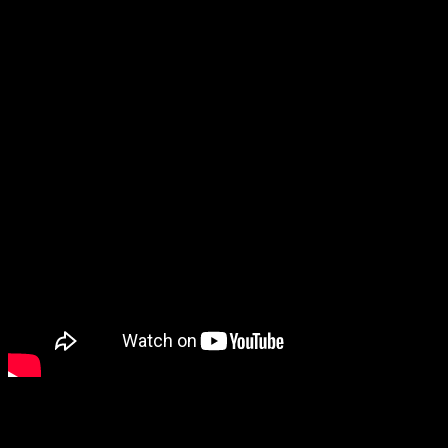
Sin embargo, la ceremonia de apertura no acabará ahí. Desde
Riot Games han querido repetir la creación de un grupo virtual
como ya hicieran el año pasado con K/DA. En este caso, se