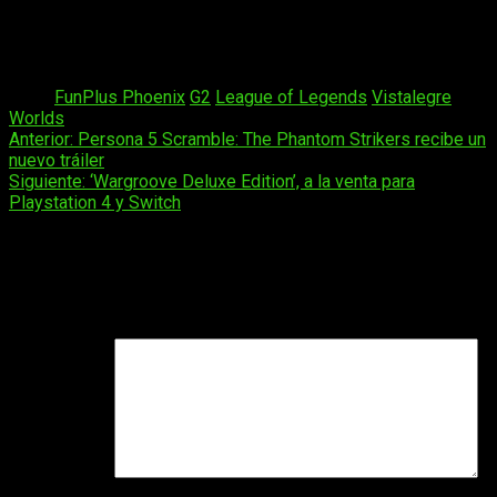
League of Legends
no para de crecer como eSport y la final
de los Worlds sin duda apunta a romper los récords una vez
más.
Tags:
FunPlus Phoenix
G2
League of Legends
Vistalegre
Worlds
Navegación
Anterior:
Persona 5 Scramble: The Phantom Strikers recibe un
nuevo tráiler
de
Siguiente:
‘Wargroove Deluxe Edition’, a la venta para
entradas
Playstation 4 y Switch
Deja una respuesta
Tu dirección de correo electrónico no será publicada.
Los
campos obligatorios están marcados con
*
Comentario
*