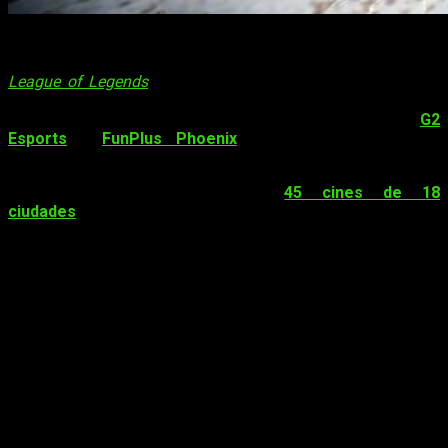
El
10 de noviembre
, a la 13:00 de la tarde, tendrá lugar el
momento del año que todo seguidor del competitivo de
League of Legends
espera: la final de
Worlds
. Igual que el
año pasado, los dos equipos que han llegado hasta aquí son
de
Europa y China
; pero en este caso se trata de
G2
Esports
y
FunPlus Phoenix
. Dos conjuntos que han
demostrado su clara superioridad en las fases de Madrid.
Con motivo de este partido,
45 cines de 18
ciudades
distintas de
España
preparan sus salas para recibir
a los fanáticos de
League of Legends
que quieren vivir un día
clave del año en compañía. Los cines no serán la única opción
para disfrutar de la final en directo. Habrá más de 30 bares y
centros
gaming
del país abrirán sus puertas para emitir la
retransmisión de la final. Además, Riot Games prepara junto a
Sirocco Media tres quedadas multitudinarias en Canarias,
Málaga y Los Barrios (Cádiz).
«
La fuerza de los fans españoles llegará
hasta el AccorHotels Arena
»