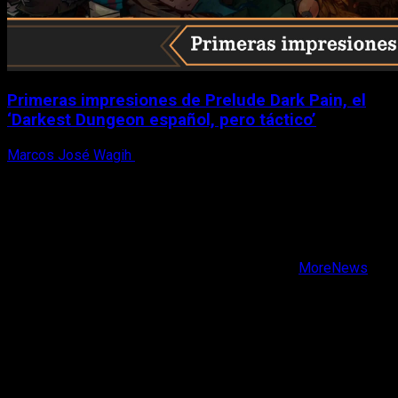
Primeras impresiones de Prelude Dark Pain, el
‘Darkest Dungeon español, pero táctico’
Marcos José Wagih
6 de agosto, 2026
X
Facebook
Instagram
Youtube
Copyright © Todos los derechos reservados.
|
MoreNews
por AF themes.