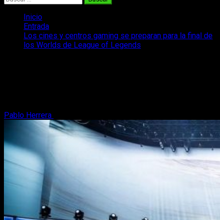
Inicio
Entrada
Los cines y centros gaming se preparan para la final de
los Worlds de League of Legends
Los cines y centros gaming se
preparan para la final de los Worlds de
League of Legends
Pablo Herrera
6 de noviembre, 2019
4 minutos de lectura