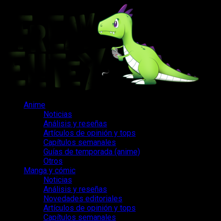
Saltar
al
contenido
Menú
Anime
principal
Noticias
Análisis y reseñas
Artículos de opinión y tops
Capítulos semanales
Guías de temporada (anime)
Otros
Manga y cómic
Noticias
Análisis y reseñas
Novedades editoriales
Artículos de opinión y tops
Capítulos semanales