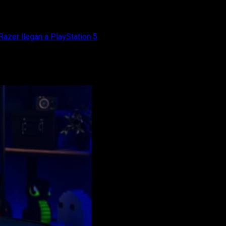
Razer llegan a PlayStation 5
a para mandos de Razer llegan a PlayStati
ra