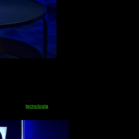
es
Kaira y Kaira Pro en PlayStation 5
tras su éxito en PC y Xb
y
uestro juego en una auténtica experiencia inmersiva en la consol
Sense
, una
tecnología
inteligente que ofrece una retroalimenta
cia de juego inmersiva.