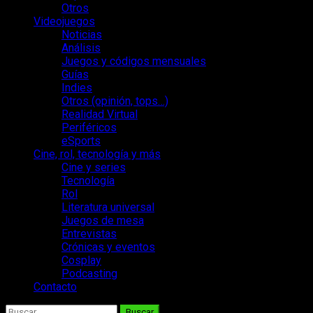
Otros
Videojuegos
Noticias
Análisis
Juegos y códigos mensuales
Guías
Indies
Otros (opinión, tops…)
Realidad Virtual
Periféricos
eSports
Cine, rol, tecnología y más
Cine y series
Tecnología
Rol
Literatura universal
Juegos de mesa
Entrevistas
Crónicas y eventos
Cosplay
Podcasting
Contacto
Buscar: