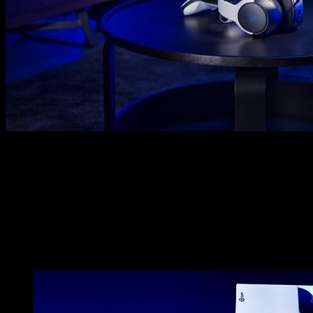
Hace unos días, Razer anunció el lanzamiento de los auricular
que hace poco vio la luz para mandos de Xbox One.
Nuevos periféricos exclusivos para Son
Los auriculares wireless
Razer Kaira Pro
prometen convertir n
para PlayStation 5 y potenciado con tecnología
Razer Hyper
permite a los jugadores sumergir sus sentidos en una experien