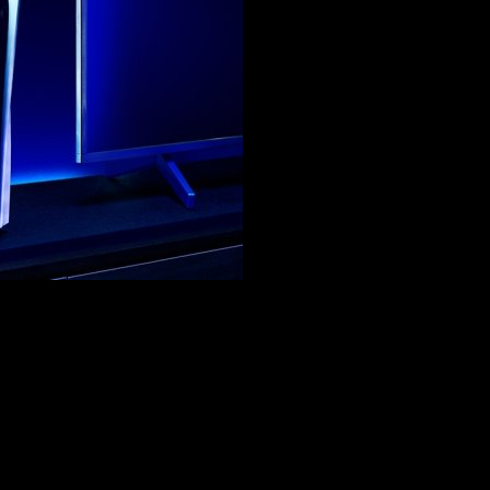
azer llegan a PlayStation 5.
es
Razer
TriForce Titanium
de 50 mm para una claridad absolu
pales del
Kaira Pro
son:
táctil y una mayor inmersión.
a experiencia de audio de alto nivel.
ar
para un audio potente y realista.
e conexión
2.4 GHz y Bluetooth
.
hroma RGB Mobile App.