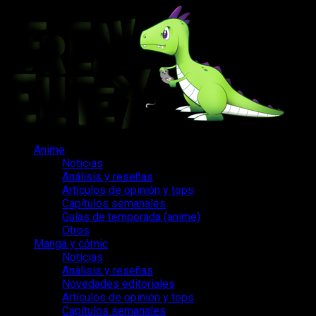
Saltar
al
contenido
Menú
Anime
principal
Noticias
Análisis y reseñas
Artículos de opinión y tops
Capítulos semanales
Guías de temporada (anime)
Otros
Manga y cómic
Noticias
Análisis y reseñas
Novedades editoriales
Artículos de opinión y tops
Capítulos semanales