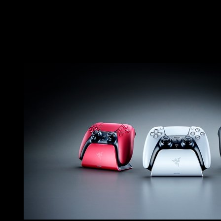
Base de carga rápida
También se han anunciado las bases de
carga rápida Razer
carga rápida Razer
proporcionan una carga rápida de los ma
juegos para los usuarios de
PS5
.