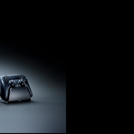
. Estas bases han sido diseñadas en una gama de colores a j
ndos para alcanzar sus niveles de carga máxima en
menos de 3