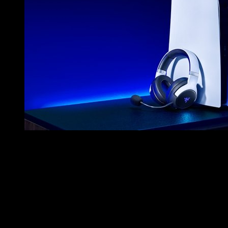
Los auriculares Kaira y la base de carga para mandos de R
Los
Razer Kaira Pro
vienen equipados con los controlador
largas sesiones de juego. Alguna de las características princi
Razer HyperSense
para una retroalimentación sensorial 
Controladores
Razer TriForce Titanium
de 50mm para un
Micrófono
extraible y supercardioide Razer HyperCle
Razer SmartSwitch para intercambiar entre los modos d
Razer Chroma RGB
personalizable a través de Razer C