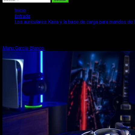
Inicio
Entrada
Los auriculares Kaira y la base de carga para mandos de 
Los auriculares Kaira y la base de carg
Manu García-Blanco
25 de noviembre, 2021
2 minutos de lectu