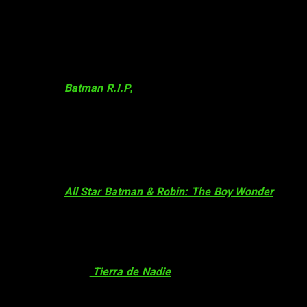
reflejo. Finalmente, enloquece de una forma muy impactante, y n
8. Y… y se cortó su propia lengua
En el cómic
Batman R.I.P
,
de
Grant Morrison
,
Batman
y el
J
sus signos de locura (que no son pocos), pero a eso ya estam
la mitad! Y, lo que aún lo hace más impactante, ¡parece disfruta
7. ¿Muerte a sangre fría? Sí, por favor
En el cómic
All Star Batman & Robin: The Boy Wonder
, de
Fr
Joker
empieza a decir cosas extrañas, como ahora «Te amo… a 
Finalmente acaba con la joven, deja su cadáver tirado, se viste
6. Un disparo a Sarah Gordon
En los cómics de
Tierra de Nadie
, el
Joker
secuestró a un m
asesinada por el
este
, que le dispara en la cabeza. A continua
como si nada hubiera ocurrido. Es increíblemente macabro, ¿no 