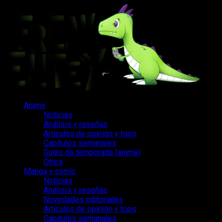
Saltar
al
contenido
Menú
Anime
principal
Noticias
Análisis y reseñas
Artículos de opinión y tops
Capítulos semanales
Guías de temporada (anime)
Otros
Manga y cómic
Noticias
Análisis y reseñas
Novedades editoriales
Artículos de opinión y tops
Capítulos semanales