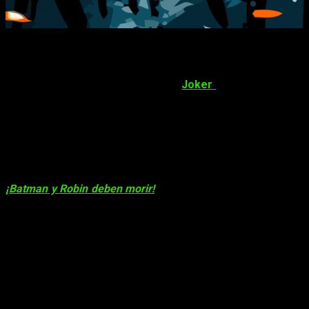
Los 10 momentos más siniestros del Jo
¡Os sorprendería lo siniestro que el
Joker
puede llegar a ser
incluso agradables, ¿no creéis? A continuación os enseñaré 1
del espectáculo!
10. Provocando a Damian
¡Batman y Robin deben morir!
, de
Grant Morrison
.
Damian
e
él. El Joker parece disfrutar con cada golpe, como si le e
sorprendido por sus actos Finalmente, le araña con veneno en 
9. Contempla su rostro
Una de las escenas más famosas de la historia del
Joker
, e
las aguas residuales en las que cayó durante su desafortuna