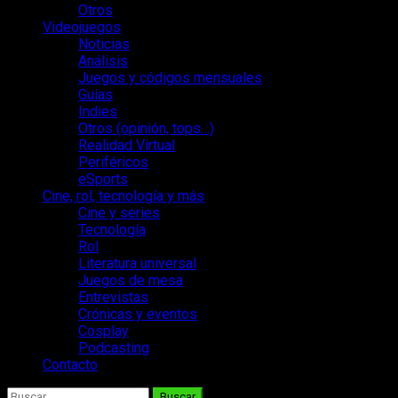
Otros
Videojuegos
Noticias
Análisis
Juegos y códigos mensuales
Guías
Indies
Otros (opinión, tops…)
Realidad Virtual
Periféricos
eSports
Cine, rol, tecnología y más
Cine y series
Tecnología
Rol
Literatura universal
Juegos de mesa
Entrevistas
Crónicas y eventos
Cosplay
Podcasting
Contacto
Buscar: