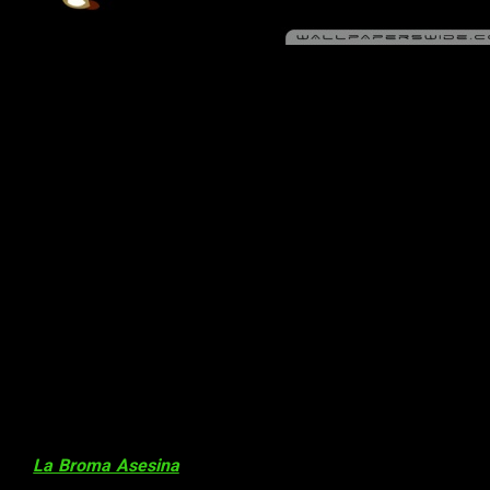
. A veces llegan a ser tan malévolos y perversos que resultan
 extrañéis si esta noche tenéis pesadillas con él… ¡Disfrutad
uentra él, con intención de golpearle hasta… bueno, acabar con
a Damian para que le siga pegando. Damian está cada vez más
atar o dañar al chico no estaban entre los planes del Joker.
.
En
La Broma Asesina
, de
Alan Moore
, vemos como sale de
o su horrible cara desfigurada por los residuos químicos en su