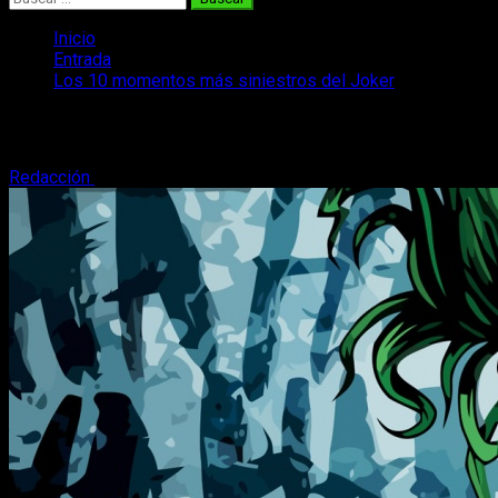
Inicio
Entrada
Los 10 momentos más siniestros del Joker
Los 10 momentos más siniestros del Jo
Redacción
5 de mayo, 2015
6 minutos de lectura