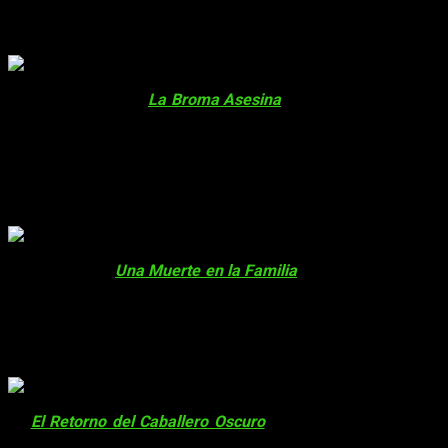
5. Toc, Toc
Citando de nuevo a
La Broma Asesina
, de
Alan Moore
, hay 
repente pica a la puerta de casa de
James Gordon
y abre su 
Barbara
.
Barbara
entonces cae al suelo, y el
Joker
la desnu
(quién acabará sintiendo un odio hacia el
Joker
, y también cier
4. La muerte de Jason Todd
En el cómic de
Una Muerte en la Familia
, de
Jim Starlin
,
Jas
palanca, comenzó a pegar a
Jason Todd
sin descanso alguno,
cerrada, y colocó una bomba al lado. Ambos murieron, y la mue
3. ¿Quién necesita cuello?
En
El Retorno del Caballero Oscuro
, de
Frank Miller
. Batma
sirenas, y decide terminar de romper su propio cuello para 