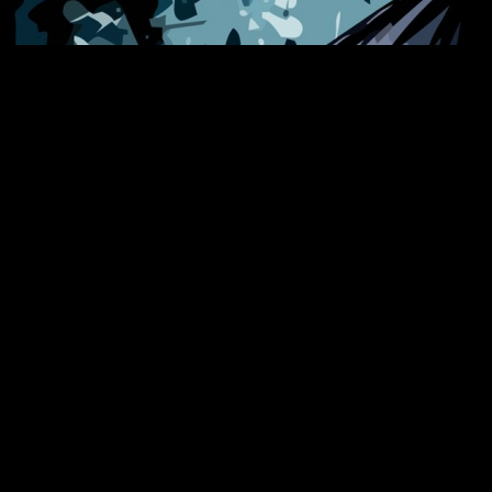
ker
! Sus actos, en muchas ocasiones, son increíblemente macabros
0 de sus momentos más siniestros en el mundo del cómic. No os
ntra con una palanca en sus manos en una sala en la que se enc
ncantara el sabor de su propia sangre. No deja de provocar 
sus uñas; Damian cae al suelo, a su merced…. Afortunadamente, m
s sin duda alguna también uno de sus momentos más siniestros
do encuentro con
Batman
y se quita la capucha roja, contempland