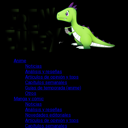
Saltar
al
contenido
Menú
Anime
principal
Noticias
Análisis y reseñas
Artículos de opinión y tops
Capítulos semanales
Guías de temporada (anime)
Otros
Manga y cómic
Noticias
Análisis y reseñas
Novedades editoriales
Artículos de opinión y tops
Capítulos semanales