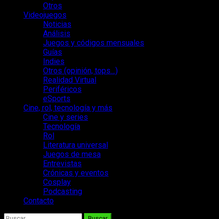
Otros
Videojuegos
Noticias
Análisis
Juegos y códigos mensuales
Guías
Indies
Otros (opinión, tops…)
Realidad Virtual
Periféricos
eSports
Cine, rol, tecnología y más
Cine y series
Tecnología
Rol
Literatura universal
Juegos de mesa
Entrevistas
Crónicas y eventos
Cosplay
Podcasting
Contacto
Buscar: