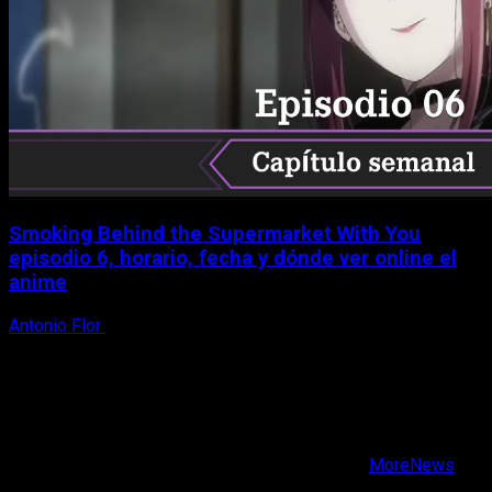
Smoking Behind the Supermarket With You
episodio 6, horario, fecha y dónde ver online el
anime
Antonio Flor
6 de agosto, 2026
X
Facebook
Instagram
Youtube
Copyright © Todos los derechos reservados.
|
MoreNews
por AF themes.