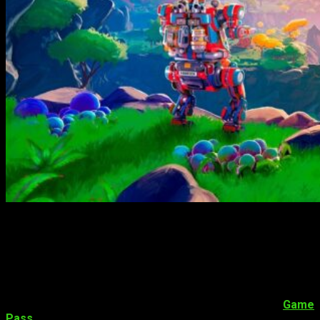
Durante Xbox & Bethesda’s Games Showcase de hoy, FRAME
BREAK y Amplifier Game Invest revelaron que
Lightyear
Frontier
llegará en 2023. Para quienes no sepan de qué trata
la cosa, se trata de una pacífica aventura agrícola de mundo
abierto. Se desarrolla en un planeta alienígena. Como tal, se
lanzará en Xbox y PC en la primavera de 2023.
Además,
estará disponible desde el primer día a través de
Game
Pass
.