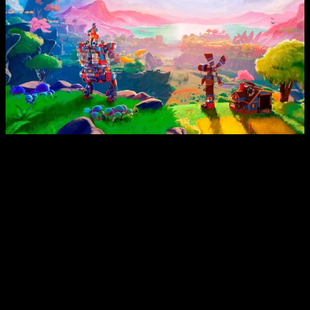
La visión que FRAME BREAK tiene para
Lightyear Frontier
es
única, y estamos emocionados de apoyarlos en un proyecto
que abre nuevos caminos interestelares en el género de
aventuras agrícolas. Estén atentos a Gamescom en agosto,
donde compartiremos noticias aún más emocionantes sobre
nuestros planes para
Lightyear Frontier
Denis Ferrier, Jefe de Publicaciones de Amplifier Game Invest