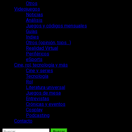
Otros
Videojuegos
Noticias
Análisis
Juegos y códigos mensuales
Guías
Indies
Otros (opinión, tops…)
Realidad Virtual
Periféricos
eSports
Cine, rol, tecnología y más
Cine y series
Tecnología
Rol
Literatura universal
Juegos de mesa
Entrevistas
Crónicas y eventos
Cosplay
Podcasting
Contacto
Buscar: