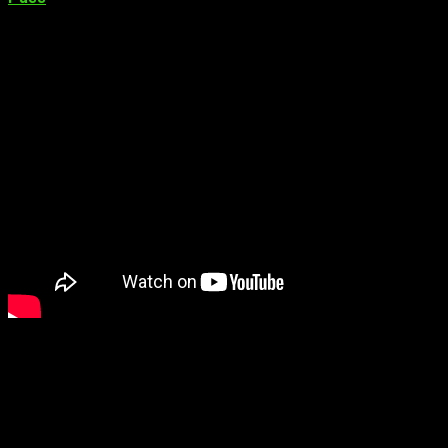
Lightyear Frontier
Lightyear Frontier
es una pacífica aventura agrícola de mundo
abierto. Según sus desarrolladores, se ubica en un planeta en
el extremo más alejado de la galaxia.
¿Quieres comenzar
una nueva vida en un nuevo jugar, pero en un lugar muy
distante?
Pues podrás hacerlo con hasta tres amigos. Todo
ello mientras te encargas de gestionar tus propios cultivos y