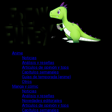
Saltar
al
contenido
Menú
Anime
principal
Noticias
Análisis y reseñas
Artículos de opinión y tops
Capítulos semanales
Guías de temporada (anime)
Otros
Manga y cómic
Noticias
Análisis y reseñas
Novedades editoriales
Artículos de opinión y tops
Capítulos semanales