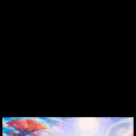
campos alienígenas. Y por si eso no es suficiente, podrás
construir tu propia granja mientras exploras su mundo.
Estamos más que emocionados de compartir lo que creemos
que es una nueva versión del género agrícola, tomando
aspectos de lo que normalmente son juegos bastante
frenéticos como los shooters y los juegos de supervivencia y
recontextualizándolos en una experiencia relajada y pacífica.
Estamos ansiosos por poner nuestro juego en manos de los
jugadores y ver qué crearán.
Joakim Hedström, CEO de FRAME BREAK