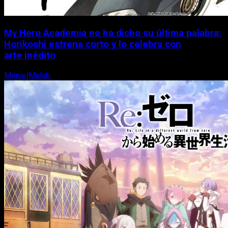
My Hero Academia no ha dicho su última palabra:
Horikoshi estrena corto y lo celebra con
arte inédito
MiguelMalab
6 de agosto, 2026