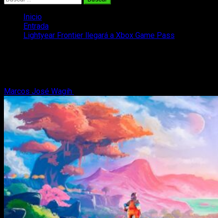
Inicio
Entrada
Lightyear Frontier llegará a Xbox Game Pass
Lightyear Frontier llegará a Xbox Game
Pass
Marcos José Wagih
12 de junio, 2022
2 minutos de lectura