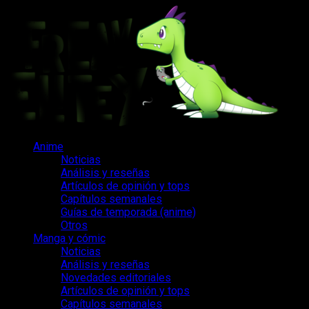
Saltar
al
contenido
Menú
Anime
principal
Noticias
Análisis y reseñas
Artículos de opinión y tops
Capítulos semanales
Guías de temporada (anime)
Otros
Manga y cómic
Noticias
Análisis y reseñas
Novedades editoriales
Artículos de opinión y tops
Capítulos semanales