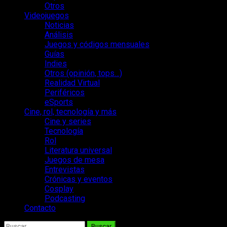
Otros
Videojuegos
Noticias
Análisis
Juegos y códigos mensuales
Guías
Indies
Otros (opinión, tops…)
Realidad Virtual
Periféricos
eSports
Cine, rol, tecnología y más
Cine y series
Tecnología
Rol
Literatura universal
Juegos de mesa
Entrevistas
Crónicas y eventos
Cosplay
Podcasting
Contacto
Buscar: