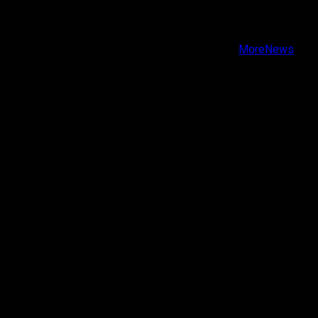
Instagram
Youtube
Copyright © Todos los derechos reservados.
|
MoreNews
por AF themes.