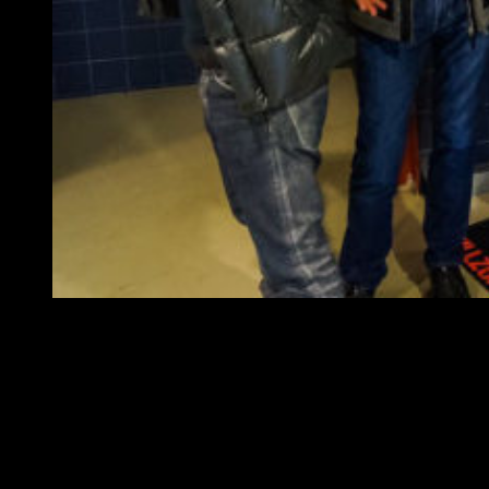
Hideo Kojima durante una de sus visitas al estudio Guerri
«He visitado muchos estudios por todo el mundo y he
conocido a gente estupenda», comienza explicándose Hideo.
«Como Guerrilla Games, en Ámsterdam:
su tecnología está
a años luz por delante de cualquiera
. Incluso con un mundo
abierto, son capaces de renderizar escenas de gran riqueza,
con muchos objetos. Como sabéis, su próximo lanzamiento,
Horizon Zero Dawn
, que sale en marzo, tiene esa