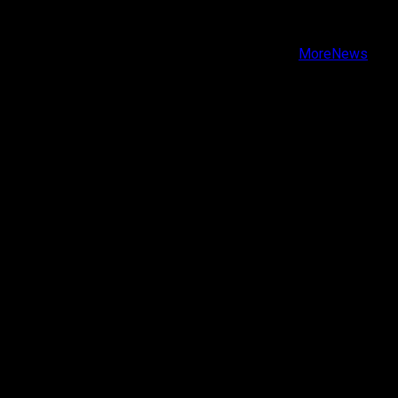
Instagram
Youtube
Copyright © Todos los derechos reservados.
|
MoreNews
por AF themes.