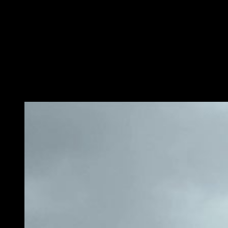
sensibilidad artística, particularmente en cuanto al uso de los
colores, mientras que
nosotros estamos buscando una
sensibilidad hiperrealista
«.
Kojima explica que había que tener en cuenta que todavía «no
habíamos firmado ningún acuerdo, y aún así me dieron en
mano lo que básicamente era la materialización de todos sus
esfuerzos durante tantos años.
Simplemente dijeron:
<<Señor Kojima, por favor, utilice este motor>>, y
pensamos que esta gente era increíble
«.