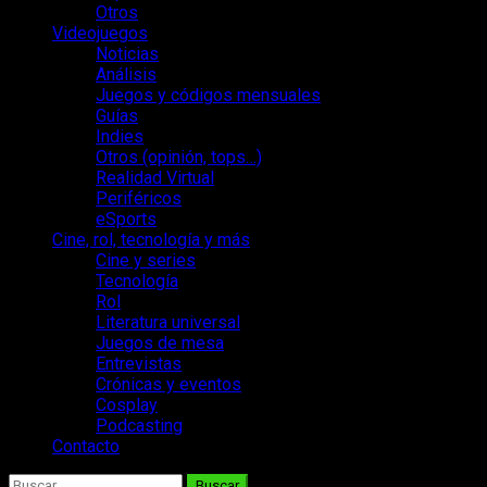
Otros
Videojuegos
Noticias
Análisis
Juegos y códigos mensuales
Guías
Indies
Otros (opinión, tops…)
Realidad Virtual
Periféricos
eSports
Cine, rol, tecnología y más
Cine y series
Tecnología
Rol
Literatura universal
Juegos de mesa
Entrevistas
Crónicas y eventos
Cosplay
Podcasting
Contacto
Buscar: