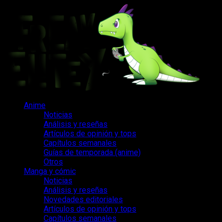
Saltar
al
contenido
Menú
Anime
principal
Noticias
Análisis y reseñas
Artículos de opinión y tops
Capítulos semanales
Guías de temporada (anime)
Otros
Manga y cómic
Noticias
Análisis y reseñas
Novedades editoriales
Artículos de opinión y tops
Capítulos semanales