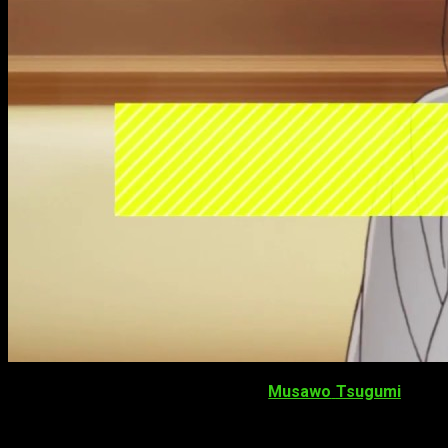
Koi to Uso
es una manga creado por
Musawo
Tsugumi
. La s
lanzó el sexto volumen recopilatorio en Japón el pasado 9 de 
Además de la adaptación anime para televisión se espera una