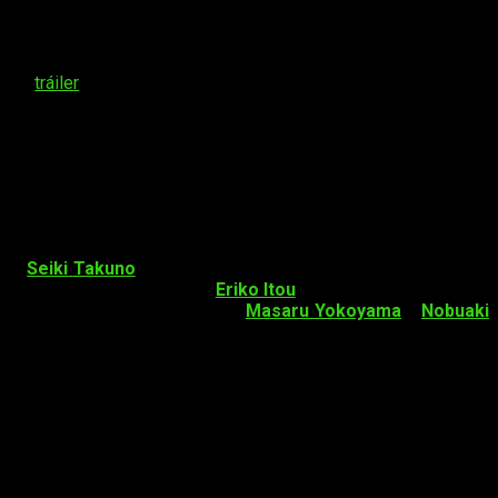
do un
tráiler
donde se ha revelado el
staff
y el reparto de voces
os a
Seiki
Takuno
(
Sekkou Boys
), que contará con la asistencia
personajes estará a cargo de
Eriko Itou
, que también se encarga
da sonora estará compuesta por
Masaru Yokoyama
y
Nobuaki