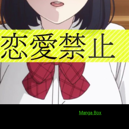
erie comenzó a publicarse en la revista
Manga Box
en agosto de
junio. El manga ha sido listado en numerosas ocasiones en lista
 película
live-action
basado en el manga para este otoño. Al con