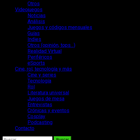
Otros
Videojuegos
Noticias
Análisis
Juegos y códigos mensuales
Guías
Indies
Otros (opinión, tops…)
Realidad Virtual
Periféricos
eSports
Cine, rol, tecnología y más
Cine y series
Tecnología
Rol
Literatura universal
Juegos de mesa
Entrevistas
Crónicas y eventos
Cosplay
Podcasting
Contacto
Buscar: