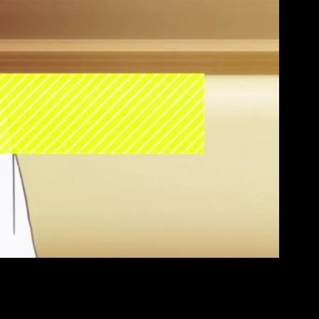
 2014. Actualmente sigue publicándose. La editorial Kodansha
 de los 50 mejores mangas de Oricon.
trario que en el manga, que se centra en un triángulo amoroso