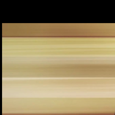
Yui Makino
como Ririna Sanada
Shinnosuke Tachibana
(
Overlord
) como Yūsuke Nisaka
Datos sobre
Koi to Uso