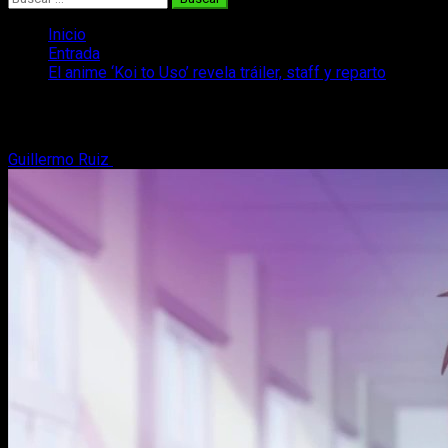
Inicio
Entrada
El anime ‘Koi to Uso’ revela tráiler, staff y reparto
El anime ‘Koi to Uso’ revela tráiler, staff
Guillermo Ruiz
13 de junio, 2017
3 minutos de lectura