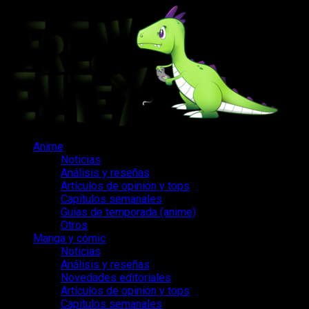
Saltar
al
contenido
Menú
Anime
principal
Noticias
Análisis y reseñas
Artículos de opinión y tops
Capítulos semanales
Guías de temporada (anime)
Otros
Manga y cómic
Noticias
Análisis y reseñas
Novedades editoriales
Artículos de opinión y tops
Capítulos semanales