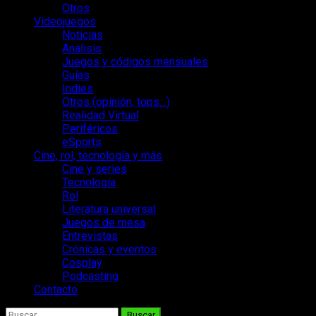
Otros
Videojuegos
Noticias
Análisis
Juegos y códigos mensuales
Guías
Indies
Otros (opinión, tops…)
Realidad Virtual
Periféricos
eSports
Cine, rol, tecnología y más
Cine y series
Tecnología
Rol
Literatura universal
Juegos de mesa
Entrevistas
Crónicas y eventos
Cosplay
Podcasting
Contacto
Buscar: