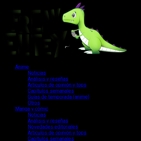
Saltar
al
contenido
Menú
Anime
principal
Noticias
Análisis y reseñas
Artículos de opinión y tops
Capítulos semanales
Guías de temporada (anime)
Otros
Manga y cómic
Noticias
Análisis y reseñas
Novedades editoriales
Artículos de opinión y tops
Capítulos semanales