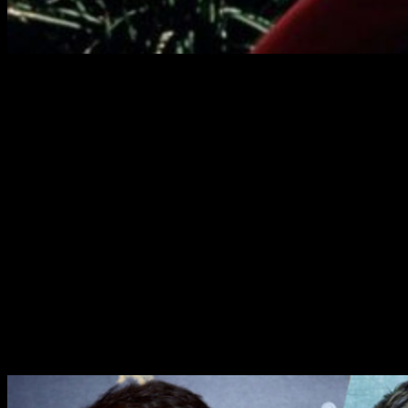
Si eres de los que aún no ha olvidado ese mítico «dar cera,
pulir cera» o sigues intentando cazar moscas con palillos
chinos, estás de enhorabuena.
Acaba de ser confirmada
una secuela del clásico
Karate Kid
.
El acontecimiento tendrá forma de
serie de televisión
.
Según informa el medio
THR
, será estrenada en el canal
YouTube Red
y tendrá una duración de
10 capítulos
. Cada
episodio se extenderá alrededor de los
30 minutos
.
Pero, sin duda alguna, la mejor de las noticias es que la
ficción basada en
Karate Kid
contará con la participación de
los actores originales de la película de los 80,
Ralph
Macchio
y
William Zabka
. Dichos actores, recordemos,
daban vida a
Daniel
y
Johnny
, respectivamente. En esta
secuela, ambos personajes recuperarán esa rivalidad que les
enfrentó en el film.