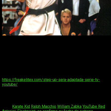
Finalmente fue la cadena de televisión bajo demanda de
YouTube
quien consiguió los derechos, dando un paso más
en su andanza como canal televisivo. Recordad que en este
mismo canal está pendiente el estreno de una serie reboot
de las películas de baile
Step Up
. Podéis consultar el
siguiente enlace donde os conté los detalles si tenéis
curiosidad al respecto:
https://freakelitex.com/step-up-sera-adaptada-serie-tv-
youtube/
¿Qué os parece esta noticia? ¿Tenéis curiosidad por saber
qué fue de los jóvenes protagonistas?
Tags:
Karate Kid
Ralph Macchio
William Zabka
YouTube Red