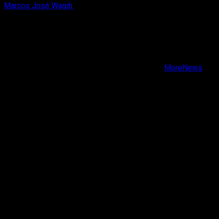
Marcos José Wagih
6 de agosto, 2026
X
Facebook
Instagram
Youtube
Copyright © Todos los derechos reservados.
|
MoreNews
por AF themes.