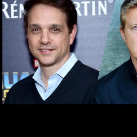
La chispa para que esto ocurra la pone la nueva apertura del
Cobra Kai Dojo
por parte de
Johnny
30 años después de
que tuviera lugar el torneo celebrado en la película. Así pues,
la serie se ambientará en el presente
, concretamente en
2018. Este evento es precisamente el que pone título a la