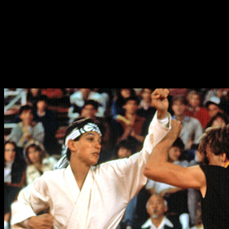
ficción:
Cobra Kai
. ¿Cómo le habrá ido a
Daniel San
sin su
mentor, el
Señor Miyagi
?
La historia parece tener miga, pues puedo confirmar que
antes de que
YouTube Red
se llevara el gato al agua,
Cobra
Kai
despertó el interés de otros gigantes de la televisión
como
Netflix
,
Amazon
,
AMC
o
Hulu
, quienes llegaron a
poner sus propias ofertas sobre la mesa.