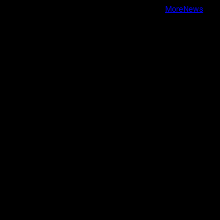
Copyright © Todos los derechos reservados.
|
MoreNews
por AF themes.