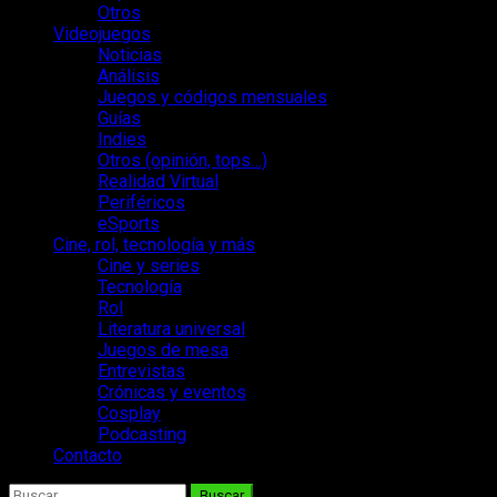
Otros
Videojuegos
Noticias
Análisis
Juegos y códigos mensuales
Guías
Indies
Otros (opinión, tops…)
Realidad Virtual
Periféricos
eSports
Cine, rol, tecnología y más
Cine y series
Tecnología
Rol
Literatura universal
Juegos de mesa
Entrevistas
Crónicas y eventos
Cosplay
Podcasting
Contacto
Buscar: