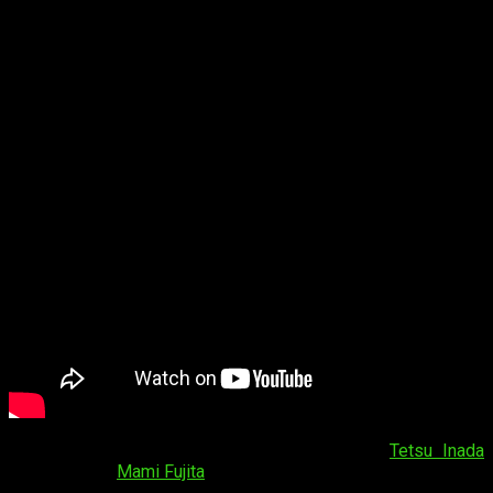
Los nuevos miembros del elenco incluyen a
Tetsu Inada
como
Brett
y
Mami Fujita
como
Blade
. Minami Kuribayashi es
responsable del tema de inicio (
opening
)
Zankoku na Yume