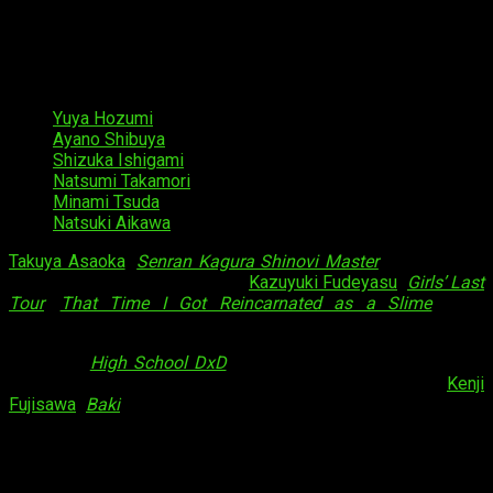
to Nemure
y ARCANA PROJECT es quien se encarga del
tema de cierre (
ending
)
Yume de Sekai wo Kaeru nara
.
Otros miembros del elenco son:
Yuya Hozumi
como
Keyarga
;
Ayano Shibuya
como
Freya
;
Shizuka Ishigami
como
Setsuna
;
Natsumi Takamori
como
Eve
;
Minami Tsuda
como
Norn
;
Natsuki Aikawa
como
Kureha
.
Takuya Asaoka
(
Senran Kagura Shinovi Master
) es
director
del proyecto en estudios
TNK
.
Kazuyuki Fudeyasu
(
Girls’ Last
Tour
,
That Time I Got Reincarnated as a Slime
) está
encargado de escribir y supervisar el
guion
.
Juji Goto (
High School DxD
,
Senran Kagura Shinovi Master
)
es responsable del
diseño de personajes
y finalmente
Kenji
Fujisawa
(
Baki
) está detrás de la
banda sonora
.
Sinopsis
«Los hechiceros sanadores no pueden pelear