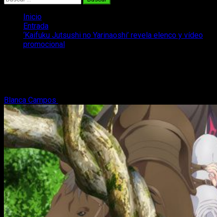
Inicio
Entrada
‘Kaifuku Jutsushi no Yarinaoshi’ revela elenco y vídeo
promocional
‘Kaifuku Jutsushi no Yarinaoshi’ revela
elenco y vídeo promocional
Blanca Campos
31 de octubre, 2020
2 minutos de lectura