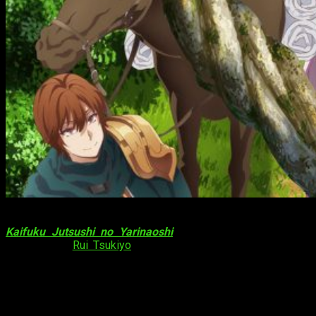
A través del sitio oficial para la adaptación al anime de
Kaifuku Jutsushi no Yarinaoshi
, serie de novelas ligeras
escritas por
Rui Tsukiyo
e ilustradas por Souken Haga, se
publicó el primer vídeo promocional proyecto. El sitio reveló
también una nueva imagen, dos miembros nuevos del elenco,
el tema de inicio así como el tema de cierre de
Kaifuku
Jutsushi no Yarinaoshi
. El proyecto se tiene planeado
estrenar para
enero de 2021
a través de AT-X y Tokyo MX.