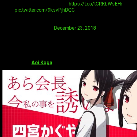
に！✨
https://t.co/tCRKbWsEHr
pic.twitter.com/9ksvPjhDQC
— アニメ「かぐや様は告らせたい」公式
(@anime_kaguya)
December 23, 2018
Miembros del reparto
El reparto de voces anunciado anteriormente incluye a:
Aoi Koga
como Kaguya Shinomiya