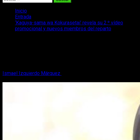
Inicio
Entrada
‘Kaguya-sama wa Kokurasetai’ revela su 2.º vídeo
promocional y nuevos miembros del reparto
‘Kaguya-sama wa Kokurasetai’ revela
su 2.º vídeo promocional y nuevos
miembros del reparto
Ismael Izquierdo Márquez
23 de diciembre, 2018
2 minutos
de lectura