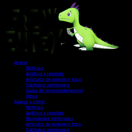
Saltar
al
contenido
Menú
Anime
principal
Noticias
Análisis y reseñas
Artículos de opinión y tops
Capítulos semanales
Guías de temporada (anime)
Otros
Manga y cómic
Noticias
Análisis y reseñas
Novedades editoriales
Artículos de opinión y tops
Capítulos semanales