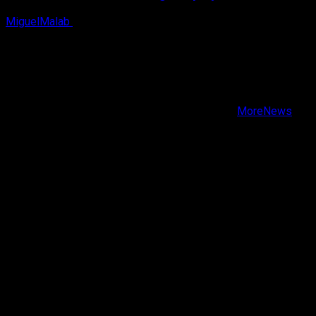
MiguelMalab
8 de agosto, 2026
X
Facebook
Instagram
Youtube
Copyright © Todos los derechos reservados.
|
MoreNews
por AF themes.