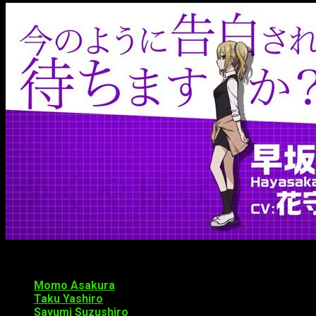
Los nuevos miembros anunciados son:
Momo Asakura
como Nagisa Kashiwagi
Taku Yashiro
como joven estudiante
Sayumi Suzushiro
como Kei Shirogane