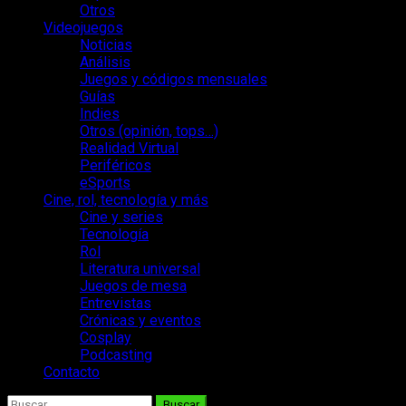
Otros
Videojuegos
Noticias
Análisis
Juegos y códigos mensuales
Guías
Indies
Otros (opinión, tops…)
Realidad Virtual
Periféricos
eSports
Cine, rol, tecnología y más
Cine y series
Tecnología
Rol
Literatura universal
Juegos de mesa
Entrevistas
Crónicas y eventos
Cosplay
Podcasting
Contacto
Buscar: