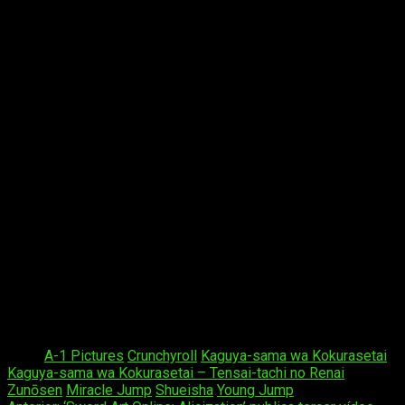
Sinopsis
¡Todo vale en el amor y en la guerra!
Dos genios Dos cerebros. Dos corazones. Una
batalla. ¿Quién se declarará primero…?
Kaguya Shinomiya y Miyuki Shirogane son dos
genios que destacan en el prestigioso consejo
estudiantil de la academia, lo que los convierte en
la élite de la élite. Pero el estar en la cima solo
les acarrea soledad por lo que se enamoran el uno
del otro. Solo hay un gran problema que se
interpone en el camino de la felicidad: ¡ambos son
demasiado orgullosos para ser los primeros en
confesar sus sentimientos y así convertirse en el
«perdedor» en la competencia del amor! ¡Y así
comienzan sus batallas diarias para obligar al otro
a confesarse primero!
Tags:
A-1 Pictures
Crunchyroll
Kaguya-sama wa Kokurasetai
Kaguya-sama wa Kokurasetai – Tensai-tachi no Renai
Zunōsen
Miracle Jump
Shueisha
Young Jump