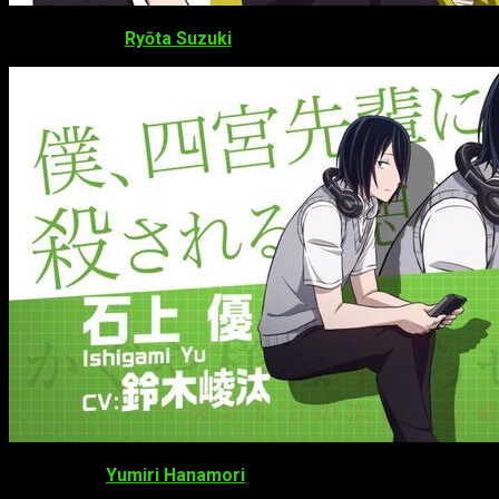
Ryōta Suzuki
como Yū Ishigami
Yumiri Hanamori
como Ai Hayasaka