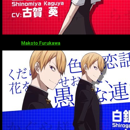
Makoto Furukawa
como Miyuki Shirogane