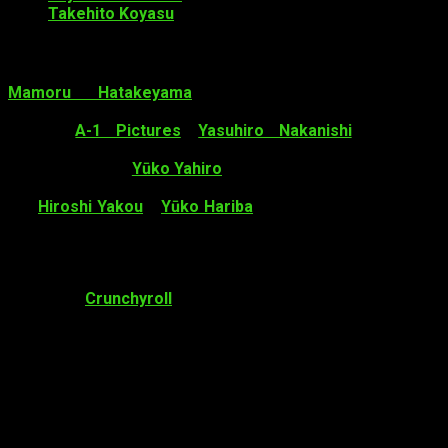
Takehito Koyasu
como el padre de Shirogane
Staff
y datos sobre la serie
Mamoru Hatakeyama
(
Shōwa Genroku Rakugo
Shinjū
,
Grancrest Senki
,
Sankarea
) se dirigirá el anime bajo el
estudio
A-1 Pictures
.
Yasuhiro Nakanishi
(
Shiawase
Restaurant
,
Digimon Adventure tri. Sōshitsu
) supervisará el
guion de la serie.
Yūko Yahiro
(
Diabolik Lovers
,
Toji no Miko
)
se encarga del diseño de personajes además, junto
con
Hiroshi Yakou
y
Yūko Hariba
, también se encarga de la
dirección principal de animación.
La serie se estrenará el próximo 12 de enero
, la cual
será retransmitido en la popular plataforma de anime en
streaming
Crunchyroll
.
Akasaka comenzó a publicar el manga en la revista
Miracle
Jump
de la compañía Shūeisha en mayo de 2015,
trasladándose a la revista
Young Jump
en marzo de 2016. El
décimo volumen recopilatorio se puso a la venta el pasado
19 de junio. La serie tiene más de 3,5 millones de copias
impresas.