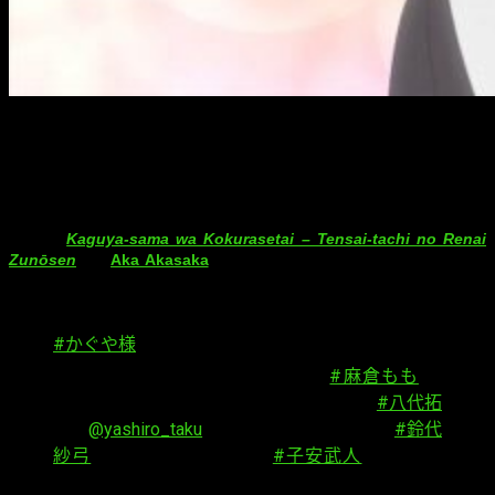
Segundo vídeo promocional y nuevos
miembros de reparto
La cuenta oficial de Twitter del anime televisivo basado en el
manga
Kaguya-sama wa Kokurasetai – Tensai-tachi no Renai
Zunōsen
, de
Aka Akasaka
, comenzó a retransmitir este domingo
el
segundo vídeo promocional
de la serie. En el vídeo también se
revelan
nuevos miembros del reparto
.
#かぐや様
追加キャスト情報発表❣️
白銀のクラスメイト・柏木渚役に
#麻倉もも
さ
ん、白銀に恋愛相談をする男子生徒役に
#八代拓
さん
@yashiro_taku
、白銀の妹・白銀圭役に
#鈴代
紗弓
さん、白銀の父役は
#子安武人
さんに決
定！🏫👨‍👧‍👦各キャラクターの登場をお楽しみ