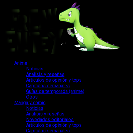
Saltar
al
contenido
Menú
Anime
principal
Noticias
Análisis y reseñas
Artículos de opinión y tops
Capítulos semanales
Guías de temporada (anime)
Otros
Manga y cómic
Noticias
Análisis y reseñas
Novedades editoriales
Artículos de opinión y tops
Capítulos semanales