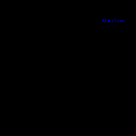
Instagram
Youtube
Copyright © Todos los derechos reservados.
|
MoreNews
por AF themes.