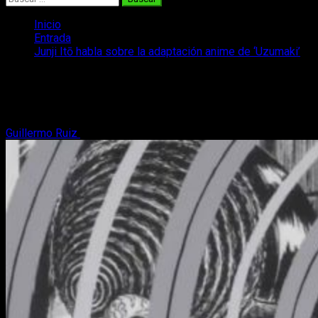
Inicio
Entrada
Junji Itō habla sobre la adaptación anime de ‘Uzumaki’
Junji Itō habla sobre la adaptación
anime de ‘Uzumaki’
Guillermo Ruiz
15 de mayo, 2020
5 minutos de lectura