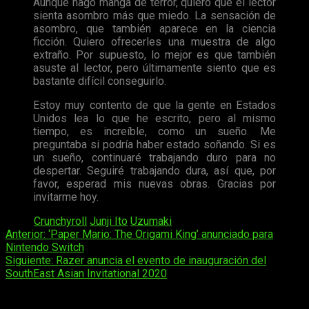
Aunque hago manga de terror, quiero que el lector
sienta asombro más que miedo. La sensación de
asombro, que también aparece en la ciencia
ficción. Quiero ofrecerles una muestra de algo
extraño. Por supuesto, lo mejor es que también
asuste al lector, pero últimamente siento que es
bastante difícil conseguirlo.
Estoy muy contento de que la gente en Estados
Unidos lea lo que he escrito, pero al mismo
tiempo, es increíble, como un sueño. Me
preguntaba si podría haber estado soñando. Si es
un sueño, continuaré trabajando duro para no
despertar. Seguiré trabajando dura, así que, por
favor, esperad mis nuevas obras. Gracias por
invitarme hoy.
Tags:
Crunchyroll
Junji Ito
Uzumaki
Navegación
Anterior:
‘Paper Mario: The Origami King’ anunciado para
Nintendo Switch
de
Siguiente:
Razer anuncia el evento de inauguración del
entradas
SouthEast Asian Invitational 2020
Deja una respuesta