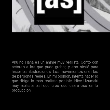
Junji Itō habla en una entrevista sobre la adaptación an
Seguidamente, Itō habla sobre el talento del director,
relacionando su gusto con el realismo en la adaptación anime
del manga
Las flores del mal
y el realismo en
Uzumaki
.
Aku no Hana es un anime muy realista. Contó con
actores a los que pudo grabar, y eso sirvió para
hacer las ilustraciones. Los movimientos eran los
de personas reales. En mi opinión, intenta hacer lo
que dirige lo más realista posible. Hice Uzumaki
muy realista, así que creo que usará eso en la
producción.
Pese a que el proyecto no cuenta con una fecha concreta de
salida, parece que sigue viento en popa. Itō alaba el esfuerzo
de sus realizadores y del buen hacer del guion, pese a que la