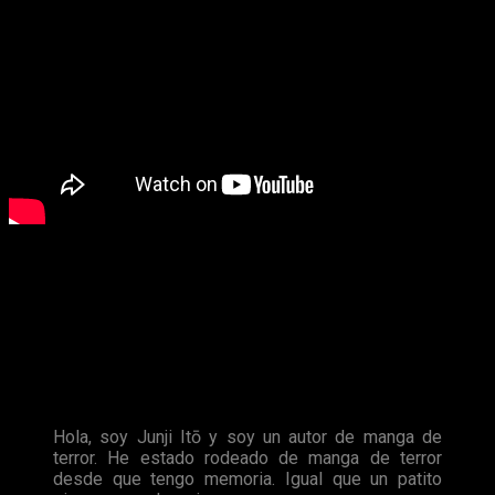
¿Quién es Junji Itō?
No obstante, para aquellos que no tengan cierto nivel de
ingles —o de japonés, claro—, hemos traducido las
intervenciones de Itō. En primer lugar, el
mangaka
se
presenta, explica su relación con el manga de terror y su
relación laboral con el mismo.
Hola, soy Junji Itō y soy un autor de manga de
terror. He estado rodeado de manga de terror
desde que tengo memoria. Igual que un patito