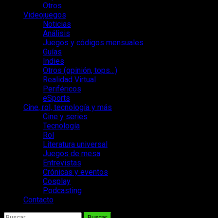
Otros
Videojuegos
Noticias
Análisis
Juegos y códigos mensuales
Guías
Indies
Otros (opinión, tops…)
Realidad Virtual
Periféricos
eSports
Cine, rol, tecnología y más
Cine y series
Tecnología
Rol
Literatura universal
Juegos de mesa
Entrevistas
Crónicas y eventos
Cosplay
Podcasting
Contacto
Buscar: