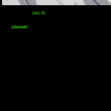
Hace unos días,
Junji Itō
, célebre autor de mangas de terror,
concedió una entrevista con Crunchyroll donde habla un poco
de su trayectoria y, sobre todo, del anime basado en su mítica
obra
Uzumaki
. La entrevista fue subida al canal Crunchyroll
Extras y cuanta con subtítulos en inglés. Podéis verla
completa a continuación: