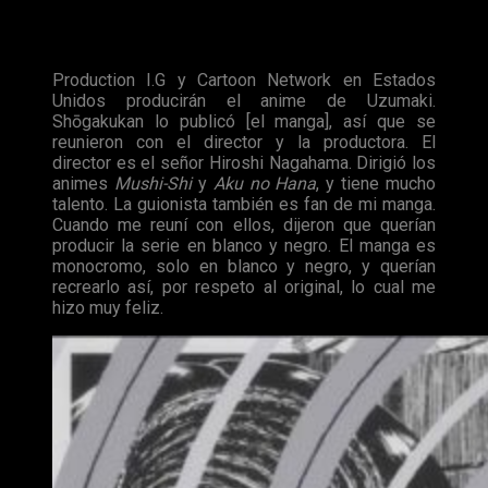
El siguiente bloque tiene más relación con el tema que nos
ocupa: el anime de
Uzumaki
. Junji Itō indiga un poco en el
proceso de su adaptación y su entusiasmo ante el proyecto.
Production I.G y Cartoon Network en Estados
Unidos producirán el anime de Uzumaki.
Shōgakukan lo publicó [el manga], así que se
reunieron con el director y la productora. El
director es el señor Hiroshi Nagahama. Dirigió los
animes
Mushi-Shi
y
Aku no Hana
, y tiene mucho
talento. La guionista también es fan de mi manga.
Cuando me reuní con ellos, dijeron que querían
producir la serie en blanco y negro. El manga es
monocromo, solo en blanco y negro, y querían
recrearlo así, por respeto al original, lo cual me
hizo muy feliz.