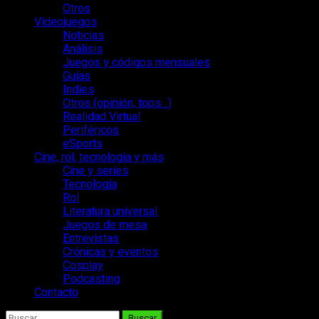
Otros
Videojuegos
Noticias
Análisis
Juegos y códigos mensuales
Guías
Indies
Otros (opinión, tops…)
Realidad Virtual
Periféricos
eSports
Cine, rol, tecnología y más
Cine y series
Tecnología
Rol
Literatura universal
Juegos de mesa
Entrevistas
Crónicas y eventos
Cosplay
Podcasting
Contacto
Buscar: