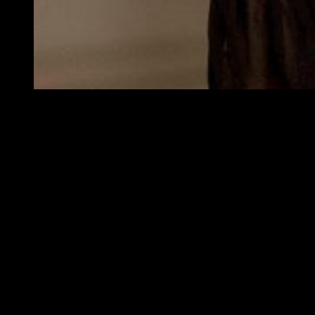
Fotograma de Jessica Lange en la tercera temporada de 
En un principio este papel iba a ser para
Barbara
Streisand
pero la actriz y cantante tuvo que rechazarlo por
problemas de agenda. Así que le ofrecieron este papel a
Lange
que al haber colaborado ya con
Murphy
en
American
Horror Story
aceptó el trabajo, lo que hace que los fans de
Jessica
se hayan alegrado enormemente.
Reparto
Además de
Lange
dentro de este nuevo proyecto por el
momento están también
Ben Plat
t
(
Dando La Nota
) ,
Zoey
Deutch
(
Set It Up
),
Lucy Boynton
(
Bohemian
Rhapsody
),
Laura Dreyfuss
(
Glee
) y
Dylan
McDermott
(
American Horror Story
).