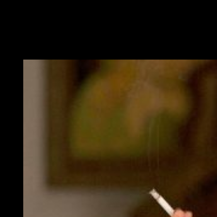
Jessica Lange // T13
Jessica Lnage
conocida entre otras cosas por actuar en la
mayoría de las temporadas de
American Horror Story
se
vuelve a poner en las manos de
Ryan Murphy
.