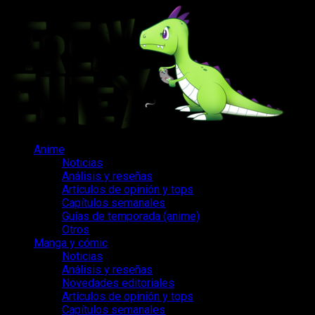
Saltar
al
contenido
Menú
Anime
principal
Noticias
Análisis y reseñas
Artículos de opinión y tops
Capítulos semanales
Guías de temporada (anime)
Otros
Manga y cómic
Noticias
Análisis y reseñas
Novedades editoriales
Artículos de opinión y tops
Capítulos semanales