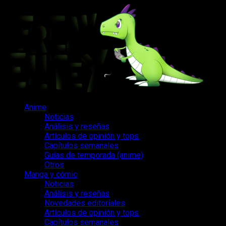
Saltar
al
contenido
Menú
Anime
principal
Noticias
Análisis y reseñas
Artículos de opinión y tops
Capítulos semanales
Guías de temporada (anime)
Otros
Manga y cómic
Noticias
Análisis y reseñas
Novedades editoriales
Artículos de opinión y tops
Capítulos semanales