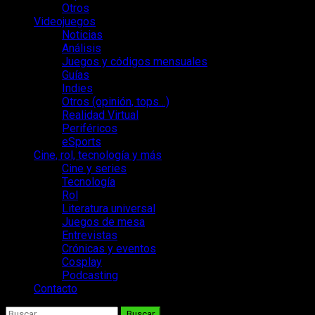
Otros
Videojuegos
Noticias
Análisis
Juegos y códigos mensuales
Guías
Indies
Otros (opinión, tops…)
Realidad Virtual
Periféricos
eSports
Cine, rol, tecnología y más
Cine y series
Tecnología
Rol
Literatura universal
Juegos de mesa
Entrevistas
Crónicas y eventos
Cosplay
Podcasting
Contacto
Buscar: