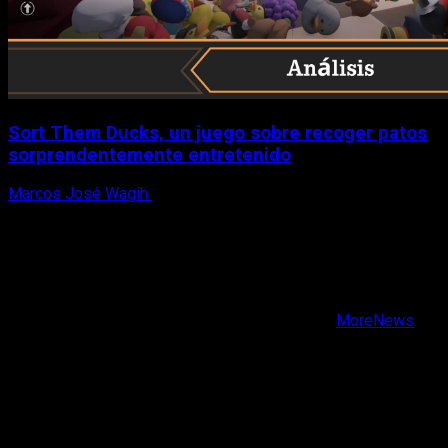
Sort Them Ducks, un juego sobre recoger patos
sorprendentemente entretenido
Marcos José Wagih
8 de agosto, 2026
X
Facebook
Instagram
Youtube
Copyright © Todos los derechos reservados.
|
MoreNews
por AF themes.