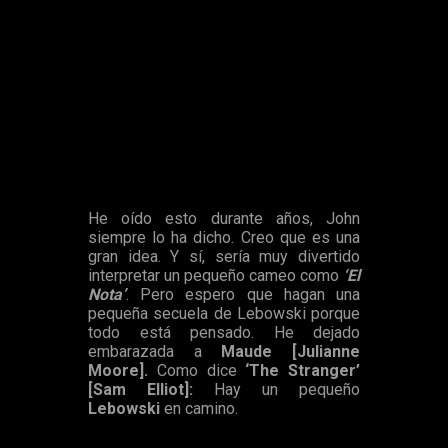
Desde hace años,
John Turturro (
Jesús Quintana
en
El
gran Lebowski
)
ha intentado realizar un spin-off centrado en
su personaje. En una reciente entrevista de
The Hollywood
Reporter, Turturro
ha explicado que el proyecto no está
muerto, aunque no está en una buena situación legal. Además,
los Coen no quieren dirigirla,
y eso es algo que según él,
es necesario.
Según
Business Insider
, Jeff Bridges
volvería sin duda para
interpretar a su personaje,
El Nota:
He oído esto durante años, John
siempre lo ha dicho. Creo que es una
gran idea. Y sí, sería muy divertido
interpretar un pequeño cameo como
‘El
Nota’
. Pero espero que hagan una
pequeña secuela de Lebowski porque
todo está pensado. He dejado
embarazada a
Maude [Julianne
Moore].
Como dice
‘The Stranger’
[Sam Elliot]:
Hay un pequeño
Lebowski
en camino.
Realizó estas declaraciones en la promoción de su nuevo