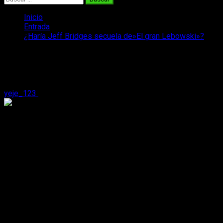
Inicio
Entrada
¿Haría Jeff Bridges secuela de»El gran Lebowski»?
¿Haría Jeff Bridges secuela de»El gran
Lebowski»?
yeje_123
31 de julio, 2016
2 minutos de lectura
La película de 1998 se convirtió en muy poco tiempo en una
película de culto, por ello no son pocas las personas que
quieren volver a ver a
Jeff Bridges
en el rol de
El Nota
. De
los
hermanos Coen,
cosechó tantas buenas críticas y
adeptos como fama, por ello se especula sobre la secuela.
El gran éxito que tuvo es el principal aliciente para volver, la
pega es que los
hermanos Coen
no son conocidos por
realizar secuelas. No obstante, si la serie
Fargo,de los
hermanos Coen,
va por la segunda temporada, ¿por qué no
puede
El gran Lebowski
tener una secuela
?