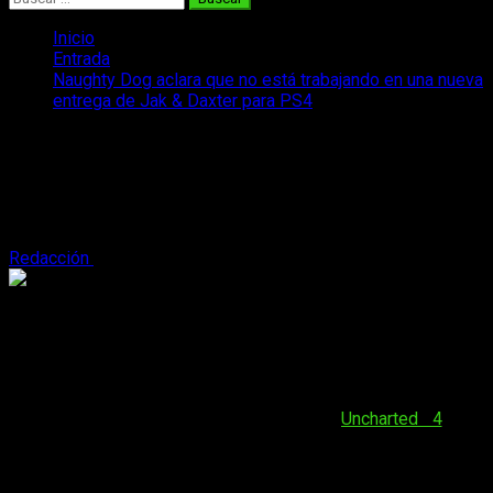
Inicio
Entrada
Naughty Dog aclara que no está trabajando en una nueva
entrega de Jak & Daxter para PS4
Naughty Dog aclara que no está
trabajando en una nueva entrega de
Jak & Daxter para PS4
Redacción
2 de mayo, 2016
2 minutos de lectura
Hoy es un día triste. Lo que muchos nos temíamos ha
ocurrido, Naughty Dog ha desmentido que esté
trabajando en una nueva entrega, para PS4, de la
queridísima saga Jak & Daxter.
Tras terminar el laborioso y logrado
Uncharted 4
nos
preguntabamos en qué estarían trabajando el estudio.
Algunos de los rumores apuntaban a una posible nueva
entrega del dúo que
hacía competencia a Ratchet and