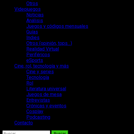
Otros
Videojuegos
Noticias
Análisis
Juegos y códigos mensuales
Guías
Indies
Otros (opinión, tops…)
Realidad Virtual
Periféricos
eSports
Cine, rol, tecnología y más
Cine y series
Tecnología
Rol
Literatura universal
Juegos de mesa
Entrevistas
Crónicas y eventos
Cosplay
Podcasting
Contacto
Buscar: