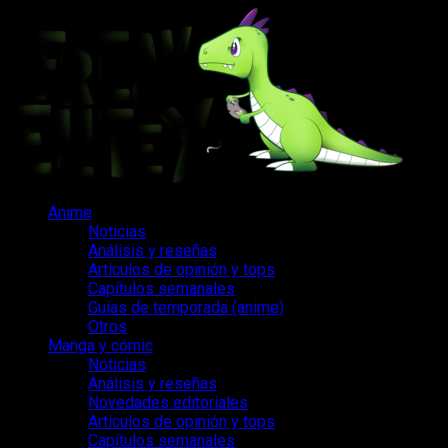
Saltar
al
contenido
Menú
Anime
principal
Noticias
Análisis y reseñas
Artículos de opinión y tops
Capítulos semanales
Guías de temporada (anime)
Otros
Manga y cómic
Noticias
Análisis y reseñas
Novedades editoriales
Artículos de opinión y tops
Capítulos semanales