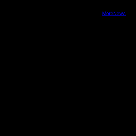
Youtube
Copyright © Todos los derechos reservados.
|
MoreNews
por AF themes.