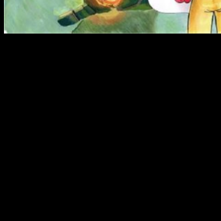
Licenciado por Selecta Visión
Selecta Visión
es la encargada de distribuirla en España.
Actualmente, su 1ª temporada está editada tanto en formato
DVD como en Blu-ray. Además pudo verse a través de
Movistar+
.
Sinopsis
La trama se desarrolla en Ciudad Z, Japón.
Saitama es un superhéroe que, debido a varias
circunstancias, puede derrotar de un puñetazo a
los monstruos y villanos que asolan el lugar.
Debido a esto, el chico se aburre, pues no
encuentra un rival a la altura. Es por ello que
emprende una singular aventura junto a la
Asociación de Héroes. Además de buscar a un
contrincante digno, Saitama tiene que conseguir