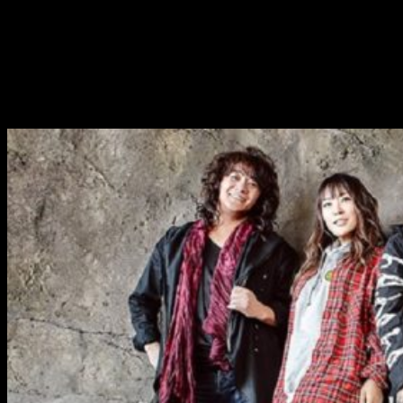
Regreso musical
JAM Project
regresa nuevamente para encargarse del tema
principal de
One Punch Man 2ª temporada
. La discográfica
Lantis
ha confirmado dicha participación.