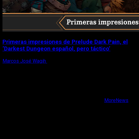
Primeras impresiones de Prelude Dark Pain, el
‘Darkest Dungeon español, pero táctico’
Marcos José Wagih
6 de agosto, 2026
X
Facebook
Instagram
Youtube
Copyright © Todos los derechos reservados.
|
MoreNews
por AF themes.