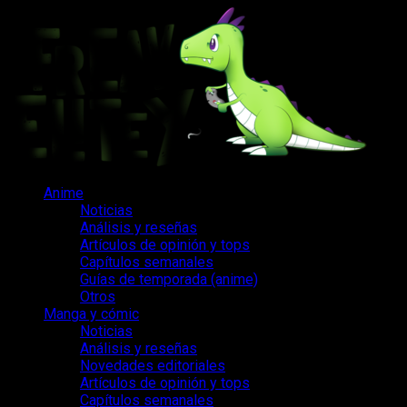
Saltar
al
contenido
Menú
Anime
principal
Noticias
Análisis y reseñas
Artículos de opinión y tops
Capítulos semanales
Guías de temporada (anime)
Otros
Manga y cómic
Noticias
Análisis y reseñas
Novedades editoriales
Artículos de opinión y tops
Capítulos semanales