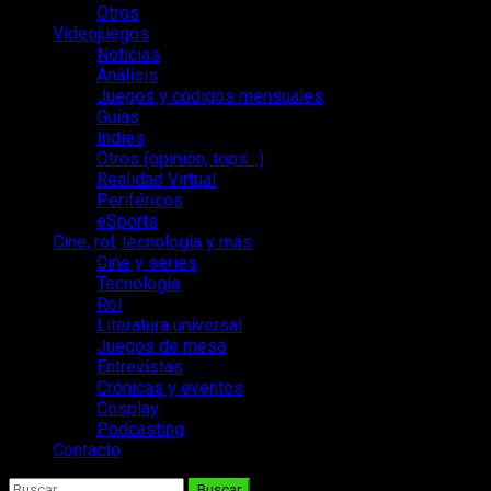
Otros
Videojuegos
Noticias
Análisis
Juegos y códigos mensuales
Guías
Indies
Otros (opinión, tops…)
Realidad Virtual
Periféricos
eSports
Cine, rol, tecnología y más
Cine y series
Tecnología
Rol
Literatura universal
Juegos de mesa
Entrevistas
Crónicas y eventos
Cosplay
Podcasting
Contacto
Buscar: