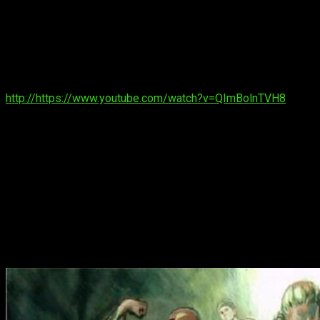
Anteriormente, el grupo a participado poniendo voz y música
en numerosos animes, como
Cyborg 009 vs. Devilman
,
Koutetsuhin Jeeg
,
Nobunaga the Fool
. Evidentemente,
estuvieron en la
1ª temporada de
One Punch Man
y a
continuación os dejamos una muestra.
http://https://www.youtube.com/watch?v=QImBolnTVH8
Datos sobre
One Punch-Man
El
mangaka
ONE
, con dibujo de
Yusuke Murata
, publicó
One
Punch-Man
en
Tonari no Young Jump
en diciembre de 2012.
Actualmente, la serie tiene 13 tomos publicados en Japón. En
España,
Ivrea
es la encargada de su publicación y lleva ya 12
tomos. El éxito del manga generó la realización de un anime
basado en las aventuras de Saitama y compañía. Consta 12
capítulos en su 1ª temporada más una serie de 7 ovas. Todo
este material está producido por el estudio
Madhouse
.