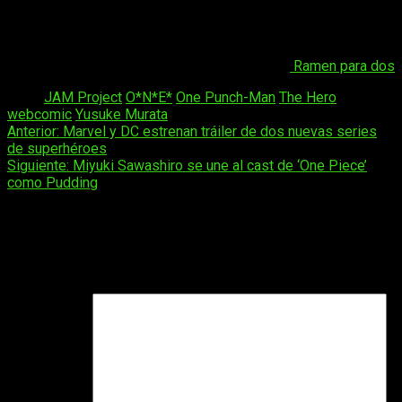
que el resto le valore, pues su aspecto hace que
la gente le discrimine y le considere un héroe de
tres al cuarto.
Fuente
:
Ramen para dos
Tags:
JAM Project
O*N*E*
One Punch-Man
The Hero
webcomic
Yusuke Murata
Navegación
Anterior:
Marvel y DC estrenan tráiler de dos nuevas series
de superhéroes
de
Siguiente:
Miyuki Sawashiro se une al cast de ‘One Piece’
entradas
como Pudding
Deja una respuesta
Tu dirección de correo electrónico no será publicada.
Los
campos obligatorios están marcados con
*
Comentario
*