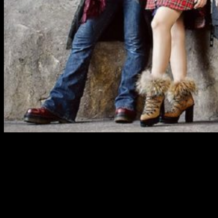
Ligados al anime
JAM Project
(«JAM» standing for «
J
apan
A
nimationsong
M
akers») es una de las agrupaciones más importantes del
género
anison
. Dicho género procede de la contracción de las
palabras «
Anime Song
«, «canción de anime». Es un término
con el que se clasifica en la industria musical japonesa a la
música utilizada en el anime.