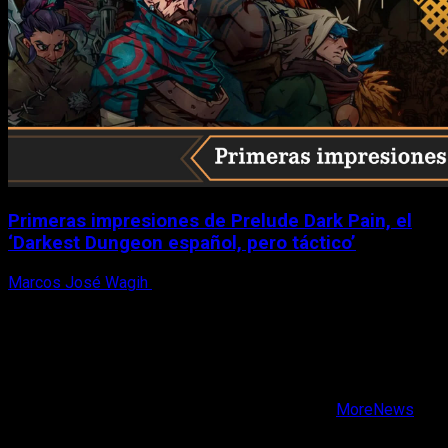
Primeras impresiones de Prelude Dark Pain, el
‘Darkest Dungeon español, pero táctico’
Marcos José Wagih
6 de agosto, 2026
X
Facebook
Instagram
Youtube
Copyright © Todos los derechos reservados.
|
MoreNews
por AF themes.