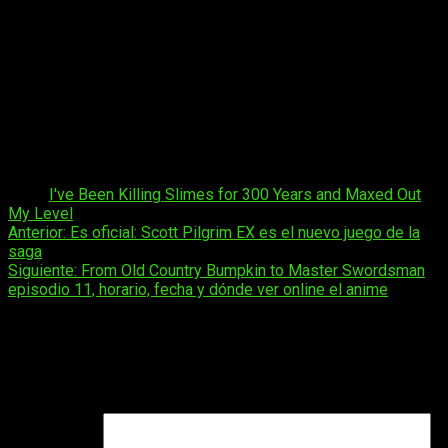
estrenó en abril de 2025.
La serie ha generado varios spin-offs. En septiembre de
2019, se lanzó una novela ligera derivada titulada
Hira
Yakunin Yatte 1500-nen, Maō no Chikara de Daijin ni
Sarechaimashita
, centrada en el personaje Beelzebub. Ese
mismo mes, debutó otra novela ligera derivada llamada
Red
Dragon Jogakuin
en el sitio web y la aplicación de Gangan
Online.
Tags:
I've Been Killing Slimes for 300 Years and Maxed Out
My Level
Navegación
Anterior:
Es oficial: Scott Pilgrim EX es el nuevo juego de la
saga
de
Siguiente:
From Old Country Bumpkin to Master Swordsman
entradas
episodio 11, horario, fecha y dónde ver online el anime
Deja una respuesta
Tu dirección de correo electrónico no será publicada.
Los
campos obligatorios están marcados con
*