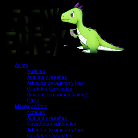
Saltar
al
contenido
Menú
Anime
principal
Noticias
Análisis y reseñas
Artículos de opinión y tops
Capítulos semanales
Guías de temporada (anime)
Otros
Manga y cómic
Noticias
Análisis y reseñas
Novedades editoriales
Artículos de opinión y tops
Capítulos semanales