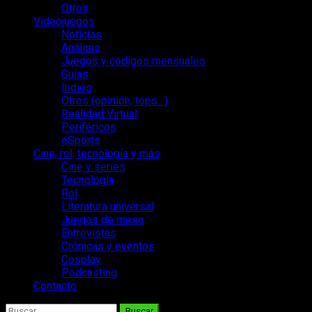
Otros
Videojuegos
Noticias
Análisis
Juegos y códigos mensuales
Guías
Indies
Otros (opinión, tops…)
Realidad Virtual
Periféricos
eSports
Cine, rol, tecnología y más
Cine y series
Tecnología
Rol
Literatura universal
Juegos de mesa
Entrevistas
Crónicas y eventos
Cosplay
Podcasting
Contacto
Buscar: