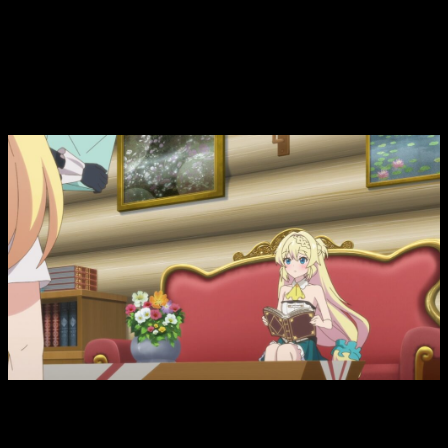
I
‘
ve Been Killing Slimes for 300 Years
and Maxed Out My Level
temporada 2,
fecha y hora de estreno del episodio 11
del anime
I
‘
ve Been Killing Slimes for 300 Years and Maxed Out My
Level
T2, fecha y hora de estreno del episodio 11 del anime
En lo que respecta a la fecha de estreno, el
capítulo 11