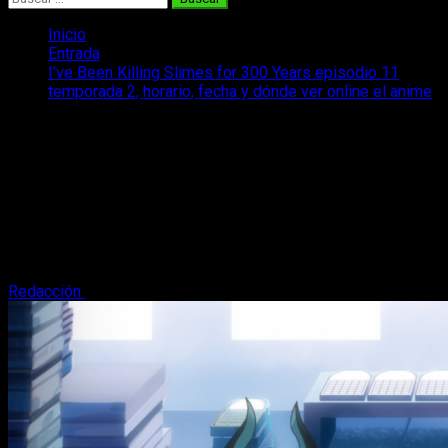
Inicio
Entrada
I’ve Been Killing Slimes for 300 Years episodio 11
temporada 2, horario, fecha y dónde ver online el anime
I’ve Been Killing Slimes for 300 Years
episodio 11 temporada 2, horario,
fecha y dónde ver online el anime
Te contamos dónde puedes ver, o cuándo y dónde se estrena
el episodio 11 de la temporada 2 de I've Been Killing Slimes
for 300 Years.
Redacción
7 de junio, 2025
4 minutos de lectura