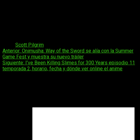
está metido hasta las cejas como asesor creativo,
asegurándose de que cada detalle tenga su sello. Junto a él,
BenDavid Grabinski, showrunner de Scott Pilgrim Takes Off,
aporta su visión para que la narrativa sea tan épica como
divertida. Y no podemos olvidar a Paul Robertson, cuyas
animaciones pixeladas son puro amor para los ojos.
Tags:
Scott Pilgrim
Navegación
Anterior:
Onimusha: Way of the Sword se alía con la Summer
Game Fest y muestra su nuevo tráiler
de
Siguiente:
I’ve Been Killing Slimes for 300 Years episodio 11
entradas
temporada 2, horario, fecha y dónde ver online el anime
Deja una respuesta
Tu dirección de correo electrónico no será publicada.
Los
campos obligatorios están marcados con
*