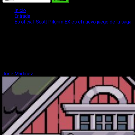
Inicio
Entrada
Es oficial: Scott Pilgrim EX es el nuevo juego de la saga
Es oficial: Scott Pilgrim EX es el nuevo
juego de la saga
Descubre Scott Pilgrim EX, el nuevo videojuego de acción
con pixel art retro y combates cooperativos para cuatro
jugadores.
Jose Martinez
7 de junio, 2025
3 minutos de lectura