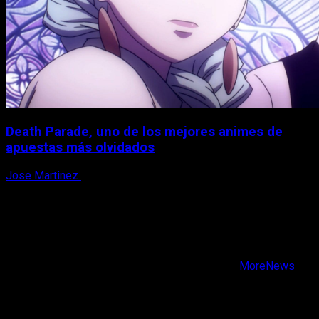
Death Parade, uno de los mejores animes de
apuestas más olvidados
Jose Martinez
7 de agosto, 2026
X
Facebook
Instagram
Youtube
Copyright © Todos los derechos reservados.
|
MoreNews
por AF themes.