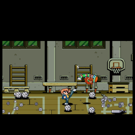
Anamanaguchi, que vuelve con temas nuevos que mezclan su
estilo 8 bits con rock hipermelódico. Si jugaste al Scott
Pilgrim vs. The World: The Game de 2010, sabes que la
música va a ser un puntazo.
Un equipo de lujo para un proyecto ambicioso
Así es
Scott Pilgrim EX
El equipo detrás de Scott Pilgrim EX es un auténtico dream
team. Bryan Lee O’Malley no solo da su bendición, sino que