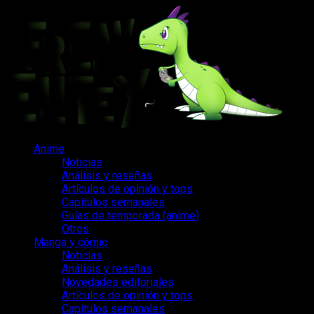
Saltar
al
contenido
Menú
Anime
principal
Noticias
Análisis y reseñas
Artículos de opinión y tops
Capítulos semanales
Guías de temporada (anime)
Otros
Manga y cómic
Noticias
Análisis y reseñas
Novedades editoriales
Artículos de opinión y tops
Capítulos semanales