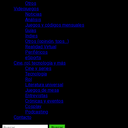
Otros
Videojuegos
Noticias
Análisis
Juegos y códigos mensuales
Guías
Indies
Otros (opinión, tops…)
Realidad Virtual
Periféricos
eSports
Cine, rol, tecnología y más
Cine y series
Tecnología
Rol
Literatura universal
Juegos de mesa
Entrevistas
Crónicas y eventos
Cosplay
Podcasting
Contacto
Buscar: