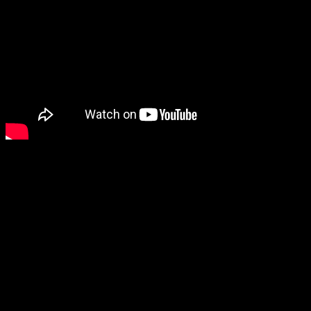
https://youtu.be/jQlv72I24Ck