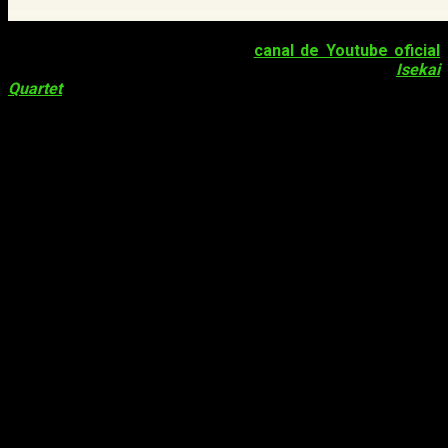
¡Muy buenas! Hace unos días,
el
canal de Youtube oficial
de Kadokawa
publicó
varios vídeos acerca de
Isekai
Quartet
, la serie que aúna las adaptaciones anime de
Overlord
,
Re:Zero
,
Konosuba
y
Yōjo Senki
. Son en total
3
vídeos
, dos de los cuales son anuncios destinados a la
televisión de duración breve. Por otro lado, el último de ellos,
el más largo, es un pequeño avance de la serie. Les dejamos
los vídeos a continuación.
El
crossover Isekai Quartet
emite 3
nuevos vídeos publicitarios