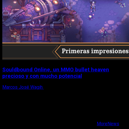
Souldbound Online, un MMO bullet heaven
precioso y con mucho potencial
Marcos José Wagih
7 de agosto, 2026
X
Facebook
Instagram
Youtube
Copyright © Todos los derechos reservados.
|
MoreNews