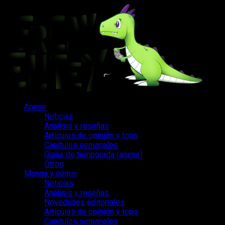
Saltar
al
contenido
Menú
Anime
principal
Noticias
Análisis y reseñas
Artículos de opinión y tops
Capítulos semanales
Guías de temporada (anime)
Otros
Manga y cómic
Noticias
Análisis y reseñas
Novedades editoriales
Artículos de opinión y tops
Capítulos semanales