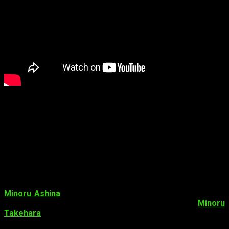
La serie se estrenará el próximo 9 de abril en numerosos
canales japoneses. Se desconoce todavía si llegará a España.
Respecto a la cantidad de capítulos, contará con 12
episodios. En cuanto al reparto, las voces que interpretaron a
los personajes que aparecen en la serie en sus adaptaciones
reales serán los encargados de darles vida en esta.
Staff
de Isekai Quartet
Minoru Ashina
(cortos
Pure Pure Purea Desu Overlord
) será
el
guionista
y
director
del proyecto. Por otro lado,
Minoru
Takehara
trabajará en el diseño de personajes y en la
dirección de animación. El estudio responsable de la