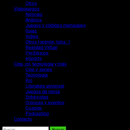
Otros
Videojuegos
Noticias
Análisis
Juegos y códigos mensuales
Guías
Indies
Otros (opinión, tops…)
Realidad Virtual
Periféricos
eSports
Cine, rol, tecnología y más
Cine y series
Tecnología
Rol
Literatura universal
Juegos de mesa
Entrevistas
Crónicas y eventos
Cosplay
Podcasting
Contacto
Buscar: