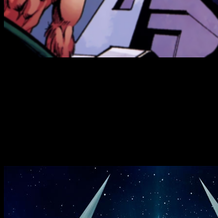
Inhumans
se ha convertido en una de las series de
superhéroes más comentadas de los últimos meses. No
todo lo que hemos ido descubriendo de ella ha caído tan bien
entre las huestes de fans de
Marvel
, pero lo que hoy os
traigo es, sin duda, una buena noticia.
Las buenas nuevas llegaron ayer directamente desde la
cuenta oficial de
Twitter
de
Marvel España
:
Inhumans
se
estrenará también en los cines IMAX del territorio
español el mismo 1 de septiembre
.