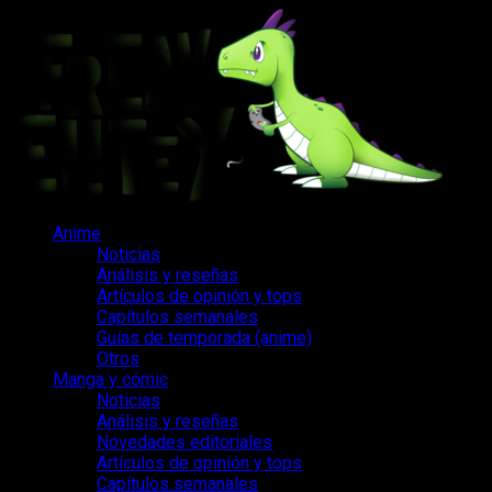
Saltar
al
contenido
Menú
Anime
principal
Noticias
Análisis y reseñas
Artículos de opinión y tops
Capítulos semanales
Guías de temporada (anime)
Otros
Manga y cómic
Noticias
Análisis y reseñas
Novedades editoriales
Artículos de opinión y tops
Capítulos semanales