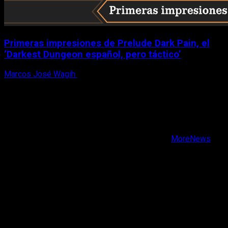
Primeras impresiones de Prelude Dark Pain, el
‘Darkest Dungeon español, pero táctico’
Marcos José Wagih
6 de agosto, 2026
X
Facebook
Instagram
Youtube
Copyright © Todos los derechos reservados.
|
MoreNews
por AF themes.