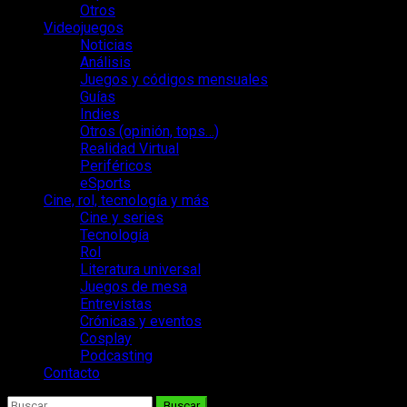
Otros
Videojuegos
Noticias
Análisis
Juegos y códigos mensuales
Guías
Indies
Otros (opinión, tops…)
Realidad Virtual
Periféricos
eSports
Cine, rol, tecnología y más
Cine y series
Tecnología
Rol
Literatura universal
Juegos de mesa
Entrevistas
Crónicas y eventos
Cosplay
Podcasting
Contacto
Buscar: