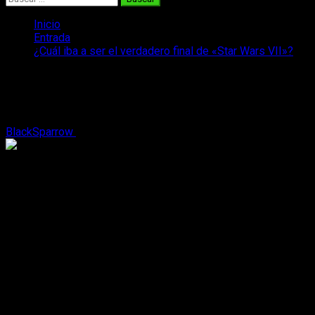
Inicio
Entrada
¿Cuál iba a ser el verdadero final de «Star Wars VII»?
¿Cuál iba a ser el verdadero final de
«Star Wars VII»?
BlackSparrow
23 de febrero, 2016
2 minutos de lectura
Star Wars El Despertar de la Fuerza
no iba a finalizar tal y
como esperábamos. Tenía otro punto de vista por parte del
director;
JJ Abrams
.
Cuidado con los Spoilers
Fue el productor de la película
Star Wars VII
;
Ben Rosenblatt
quién reveló el supuesto final que hubiera querido
JJ
Abrams
, no hubiéramos tenido el plano con Luke Skywalker
ni a Rey en esa isla, sino desde otra perspectiva, dejando
solo un plano a Rey para que se hiciése notar su importancia
en el papel debido a que la Fuerza a surgido en ella por
fuentes desconocidas aunque suenan muchas teorías acerca
de ello; por ejemplo.