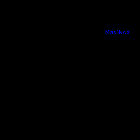
X
Facebook
Instagram
Youtube
Copyright © Todos los derechos reservados.
|
MoreNews
por AF themes.