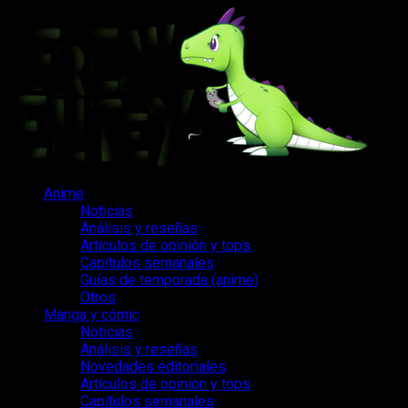
Saltar
al
contenido
Menú
Anime
principal
Noticias
Análisis y reseñas
Artículos de opinión y tops
Capítulos semanales
Guías de temporada (anime)
Otros
Manga y cómic
Noticias
Análisis y reseñas
Novedades editoriales
Artículos de opinión y tops
Capítulos semanales