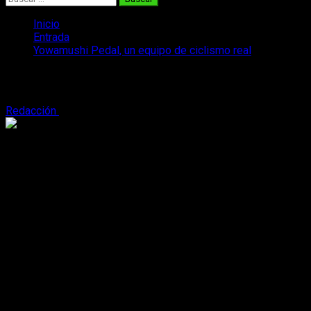
Inicio
Entrada
Yowamushi Pedal, un equipo de ciclismo real
Yowamushi Pedal, un equipo de ciclismo
Redacción
22 de febrero, 2016
2 minutos de lectura
Wataru Watanabe
es el
mangaka
responsable de la obra d
profesional de ciclismo
que como el título delata llevará po
Watanabe (Centro) posa con su nuevo equipo
El equipo competirá en la J Elite Tour que es la segunda divis
niños idolatren y quieran unirse al hacerse mayores, tambié
siempre ha querido participar en carreras de ciclismo. «Aunque
El equipo usa Kuota KOM Bikes, las preferidas por Yukinari de
El nuevo equipo competirá en Utsunomiya Criterium el 20 de 
que participó en las olimpiadas de verano de 2004 y que tiene e