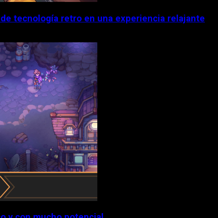
 de tecnología retro en una experiencia relajante
o y con mucho potencial