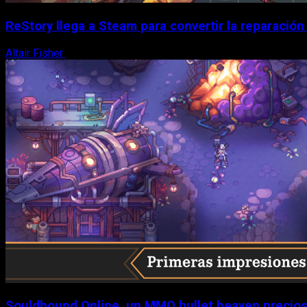
ReStory llega a Steam para convertir la reparación
Altair Fisher
8 de agosto, 2026
Souldbound Online, un MMO bullet heaven precios