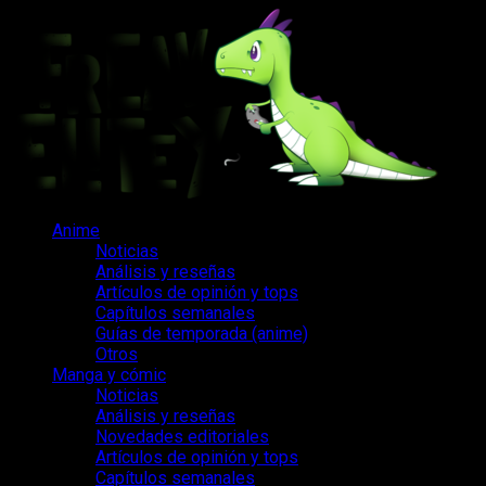
Saltar
al
contenido
Menú
Anime
principal
Noticias
Análisis y reseñas
Artículos de opinión y tops
Capítulos semanales
Guías de temporada (anime)
Otros
Manga y cómic
Noticias
Análisis y reseñas
Novedades editoriales
Artículos de opinión y tops
Capítulos semanales