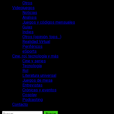
Otros
Videojuegos
Noticias
Análisis
Juegos y códigos mensuales
Guías
Indies
Otros (opinión, tops…)
Realidad Virtual
Periféricos
eSports
Cine, rol, tecnología y más
Cine y series
Tecnología
Rol
Literatura universal
Juegos de mesa
Entrevistas
Crónicas y eventos
Cosplay
Podcasting
Contacto
Buscar: