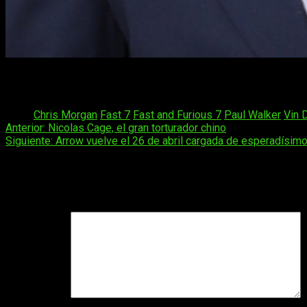
El equipo de
Fast 7
no quería terminar la película tras la terr
debate la productora junto con
Vin Diesel
y la familia de
Paul
d
Tags:
Chris Morgan
Fast 7
Fast and Furious 7
Paul Walker
Vin 
Navegación
Anterior:
Nicolas Cage, el gran torturador chino
Siguiente:
Arrow vuelve el 26 de abril cargada de esperadísim
de
entradas
Deja una respuesta
Tu dirección de correo electrónico no será publicada.
Los camp
Comentario
*