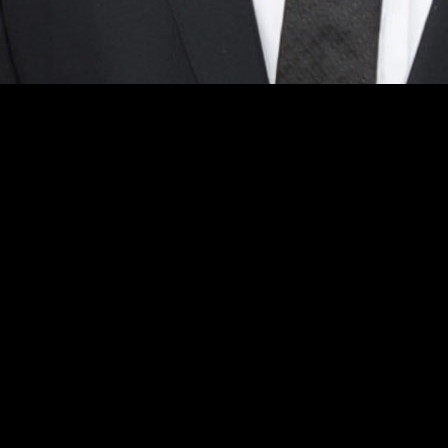
 un compañero, sino a un hermano. Gracias adiós tras un largo
Walker,
a su personaje,
Brian O’Conner
, uno más en la familia.