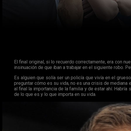
Como es lógico si la lamentable muerte de
Paul Walker
no hub
Así nos lo confirma el guionista de la superproducción de coc
El final original, si lo recuerdo correctamente, era con n
insinuación de que iban a trabajar en el siguiente robo. Pe
Es alguien que solía ser un policía que vivía en el grueso
preguntar cómo es su vida, no es una crisis de mediana ed
al final la importancia de la familia y de estar ahí. Habr
de lo que es y lo que importa en su vida.