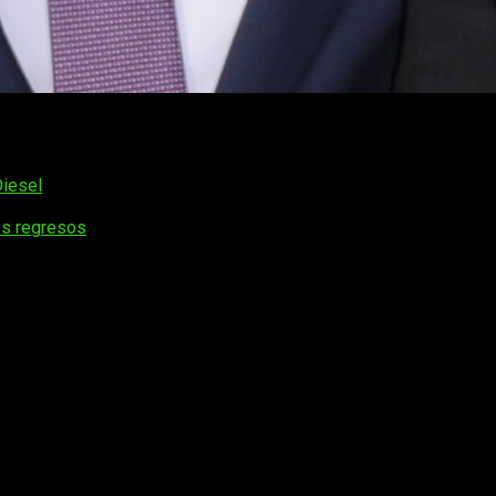
ible tragedia del accidente de
Paul
en el que no solo perdieron a
ecidieron terminar lo ya empezado pudiendo rendir homenaje a
Diesel
os regresos
os obligatorios están marcados con
*