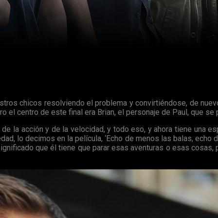
iera tenido lugar el final de
Fast 7
habría sido distinto.
hes,
Chris Morgan
, en una entrevista con
Collider
donde afirma qu
uestros chicos resolviendo el problema y convirtiéndose, de nuev
ro el centro de este final era Brian, el personaje de Paul, que se
 de la acción y de la velocidad, y todo eso, y ahora tiene una e
ad, lo decimos en la película, ‘Echo de menos las balas, echo d
ía significado que él tiene que parar esas aventuras o esas cosas, 