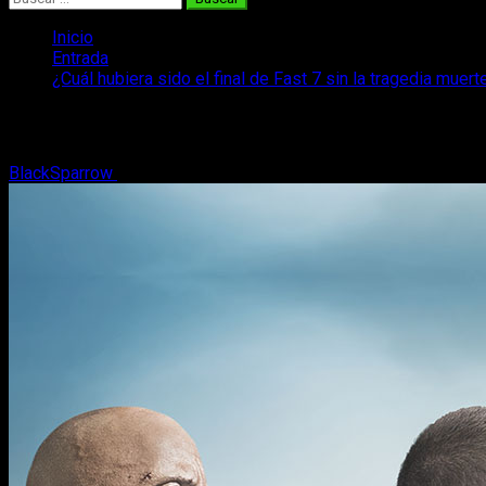
Inicio
Entrada
¿Cuál hubiera sido el final de Fast 7 sin la tragedia muer
¿Cuál hubiera sido el final de Fast 7 sin
BlackSparrow
14 de abril, 2017
2 minutos de lectura