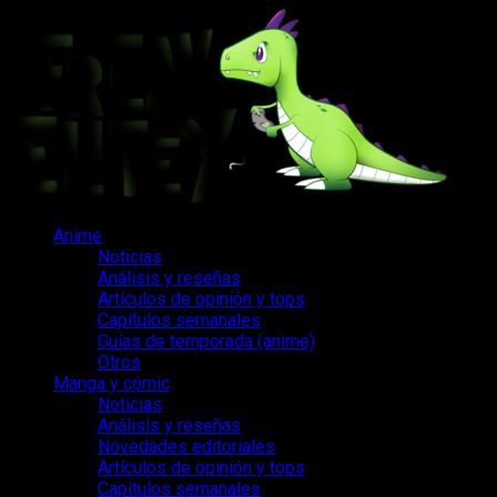
Saltar
al
contenido
Menú
Anime
principal
Noticias
Análisis y reseñas
Artículos de opinión y tops
Capítulos semanales
Guías de temporada (anime)
Otros
Manga y cómic
Noticias
Análisis y reseñas
Novedades editoriales
Artículos de opinión y tops
Capítulos semanales