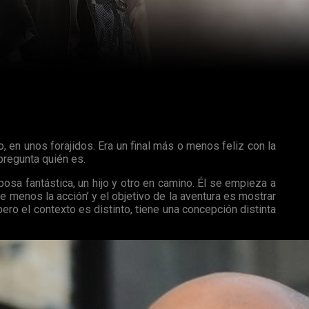
e el final de la trama habría sido simple y sencillo:
o, en unos forajidos. Era un final más o menos feliz con la
 pregunta quién es.
sposa fantástica, un hijo y otro en camino. Él se empieza a
e menos la acción’ y el objetivo de la aventura es mostrar
pero el contexto es distinto, tiene una concepción distinta