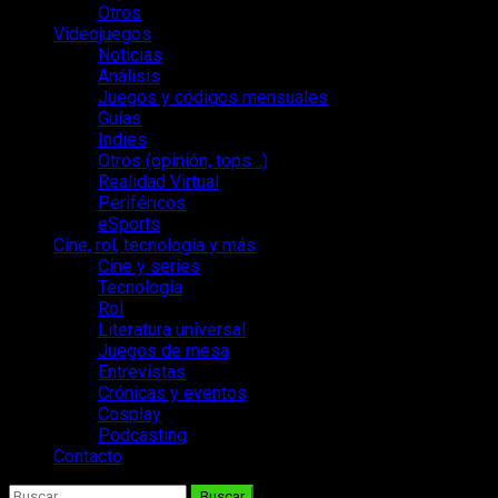
Otros
Videojuegos
Noticias
Análisis
Juegos y códigos mensuales
Guías
Indies
Otros (opinión, tops…)
Realidad Virtual
Periféricos
eSports
Cine, rol, tecnología y más
Cine y series
Tecnología
Rol
Literatura universal
Juegos de mesa
Entrevistas
Crónicas y eventos
Cosplay
Podcasting
Contacto
Buscar: