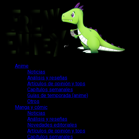
Saltar
al
contenido
Menú
Anime
principal
Noticias
Análisis y reseñas
Artículos de opinión y tops
Capítulos semanales
Guías de temporada (anime)
Otros
Manga y cómic
Noticias
Análisis y reseñas
Novedades editoriales
Artículos de opinión y tops
Capítulos semanales