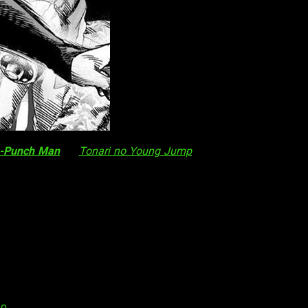
-Punch Man
en
Tonari no Young Jump
en diciembre de 2012. 
cado los mismos 15 primeros volúmenes. El éxito del manga g
a más una serie de 7 OVA. Todo este material está producido 
itada tanto en formato DVD como en Blu-ray. Además, pudo verse 
 superhéroe que, debido a varias circunstancias, puede derrota
ra un rival a la altura. Es por ello que emprende una singular av
resto le valore, pues su aspecto hace que la gente le discrimine 