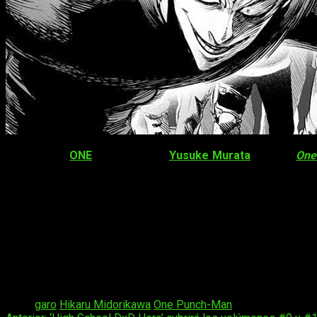
El
mangaka
ONE
, con dibujo de
Yusuke Murata
, publicó
One
España,
Ivrea
es la encargada de su publicación, y ha publi
Saitama y compañía. Consta 12 capítulos en su 1.ª temporad
distribuirla en España. Actualmente, su 1.ª temporada está ed
Sinopsis
La trama se desarrolla en Ciudad Z, Japón. Saitama es un
lugar. Debido a esto, el chico se aburre, pues no encuent
un contrincante digno, Saitama tiene que conseguir que el 
Tags:
garo
Hikaru Midorikawa
One Punch-Man