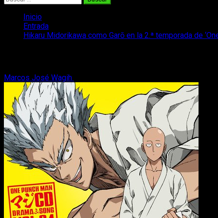
Inicio
Entrada
Hikaru Midorikawa como Garō en la 2.ª temporada de ‘On
Hikaru Midorikawa como Garō en la 2.ª
Marcos José Wagih
21 de marzo, 2018
2 minutos de lectura