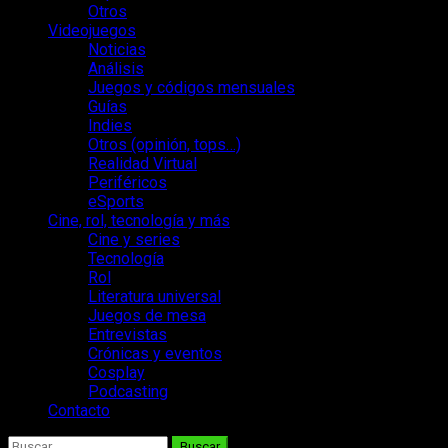
Otros
Videojuegos
Noticias
Análisis
Juegos y códigos mensuales
Guías
Indies
Otros (opinión, tops…)
Realidad Virtual
Periféricos
eSports
Cine, rol, tecnología y más
Cine y series
Tecnología
Rol
Literatura universal
Juegos de mesa
Entrevistas
Crónicas y eventos
Cosplay
Podcasting
Contacto
Buscar: