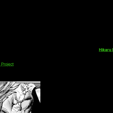
unch Man
e, se ha confirmado a un importante miembro del reparto:
Hikaru
rgo, su incorporación no es una verdadera sorpresa, pues ya
,
One-Punch Man Maji Gakuensai
, en Ōmiya Sonic City, de S
Project
.