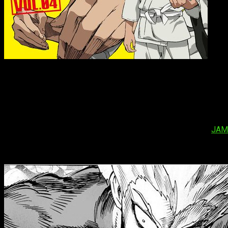
Hikaru Midorikawa como Garō en
One P
¡Hola, muy buenas! A través de la página web oficial del anim
fascinado por los monstruos y que quiere ser uno. Sin emba
Adicionalmente, se ha anunciado que se celebrará un evento
diversos actores de doblaje del a franquicia junto al grupo
JAM 
Datos sobre
One Punch Man