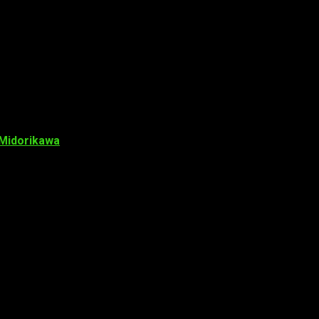
 Midorikawa
. El actor de doblaje interpretará a
Garō
, un humano
le interpretó en el CD drama
que se lanzará el 20 de junio.
aitama, el 12 de agosto. En dicho presente estarán presentes