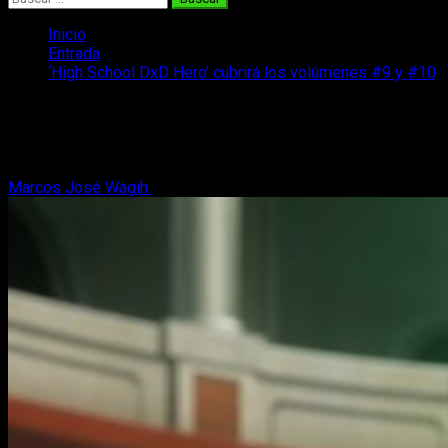
Inicio
Entrada
‘High School DxD Hero’ cubrirá los volúmenes #9 y #10
‘High School DxD Hero’ cubrirá los
volúmenes #9 y #10
Marcos José Wagih
21 de marzo, 2018
3 minutos de lectura