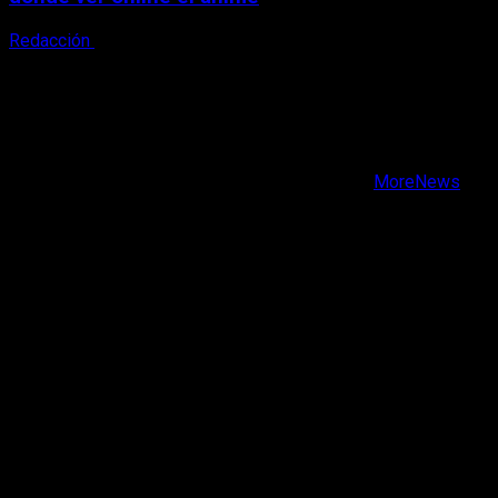
Redacción
5 de agosto, 2026
X
Facebook
Instagram
Youtube
Copyright © Todos los derechos reservados.
|
MoreNews
por AF themes.