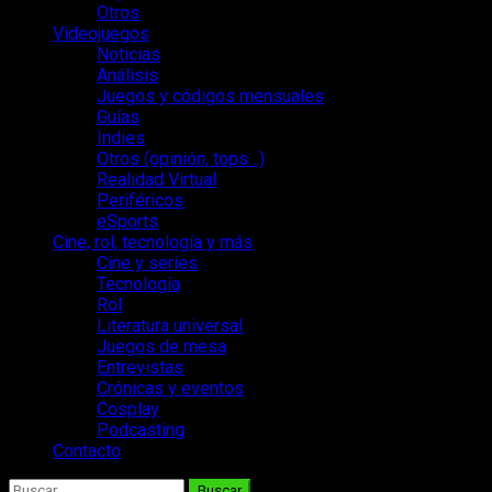
Otros
Videojuegos
Noticias
Análisis
Juegos y códigos mensuales
Guías
Indies
Otros (opinión, tops…)
Realidad Virtual
Periféricos
eSports
Cine, rol, tecnología y más
Cine y series
Tecnología
Rol
Literatura universal
Juegos de mesa
Entrevistas
Crónicas y eventos
Cosplay
Podcasting
Contacto
Buscar: