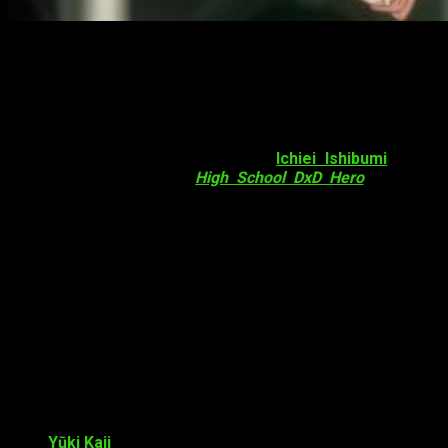
High School DxD Hero
adaptará los
volúmenes #9 y #10 de la serie de
novelas ligeras
¡Hola, muy buenas! Recientemente,
Ichiei Ishibumi
reveló
nueva información sobre
High School DxD Hero
. La nueva
temporada del anime, tal y como corroboró en la
contraportada del volumen número 25 de las novelas ligeras,
cubrirá los eventos acaecidos en los volúmenes nueve y
diez de la serie de novelas
. Se estrenará el
10 de abril
de
2018. Asimismo, la serie se estrenará en los canales
japoneses AT-X, Tokyo MX, Sun TV, KBS Kyoto, TV Aichi y
BS11.
Reparto
El reparto que participará en esta 4.ª temporada regresa de
temporadas anteriores, e incluye a:
Yūki Kaji
interpretará a Issei Hyōdō