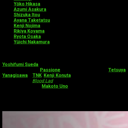
Yōko Hikasa
interpretará a Rias Gremory
Azumi Asakura
interpretará a Asia Argento
Shizuka Itou
interpretará a Akeno Himejima
Ayana Taketatsu
interpretará a Koneko Tōjō
Kenji Nojima
interpretará a Yūto Kiba
Rikiya Koyama
interpretará a Azazel
Ryota Osaka
interpretará a Vali Lucifer
Yūichi Nakamura
interpretará a Sairaorg Bael
Staff
Yoshifumi Sueda
(director de
Rail Wars!
) dirigirá la serie con
animación de
Passione
, sustituyendo a
Tetsuya
Yanagisawa
y
TNK
.
Kenji Konuta
(guionista y compositor de
personajes de
Blood Lad
) se encargará de la composición de
la serie. Por último,
Makoto Uno
trabajará en el diseño de los
personajes.
Datos sobre
High School DxD