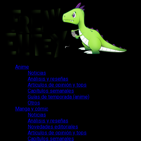
Saltar
al
contenido
Menú
Anime
principal
Noticias
Análisis y reseñas
Artículos de opinión y tops
Capítulos semanales
Guías de temporada (anime)
Otros
Manga y cómic
Noticias
Análisis y reseñas
Novedades editoriales
Artículos de opinión y tops
Capítulos semanales