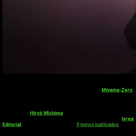
High School DxD
( ハイスクールD×D) es una novela ligera
escrita por
Ichiei Ishibumi
e ilustrada por
Miyama-Zero
.
Comenzó su publicación en septiembre de 2008, y hasta
ahora cuenta con 25 tomos publicados por
Kadokawa
. Tiene
una versión manga, cuya autoría corresponde a Ichiei, pero
dibujado por
Hiroji Mishima
, además de numerosos
spin-off
.
El manga se está publicando en España gracias a
Ivrea
Editorial
, y hasta ahora cuenta con
9 tomos publicados
.
Por otro lado, la novela cuenta con una adaptación anime