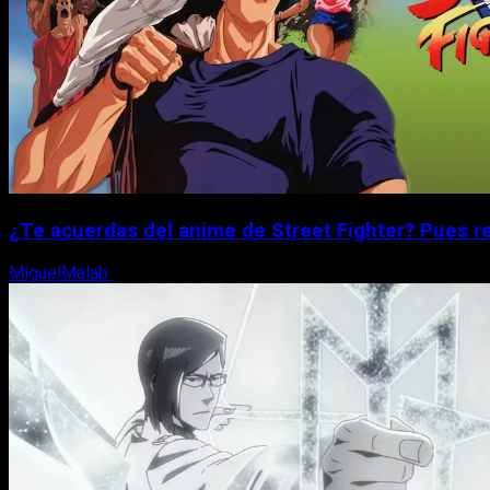
¿Te acuerdas del anime de Street Fighter? Pues r
MiguelMalab
8 de agosto, 2026