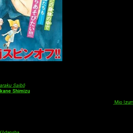
anga spin-off
araku Saibō
, también llamada
Cells at Work!
Recientemente, y a
kane Shimizu
tendrá un nuevo
spin-off
. El manga saldrá se e
se producirá con un especial de dos capítulos. No obstante, y com
 ha decidido contar con Kanna Kurono para la historia y
Mio Izum
Cells at Work!
, es una serie manga escrita e ilustrada por
Akane
Kōdansha
. Actualmente se encuentra en publicación. El manga, e