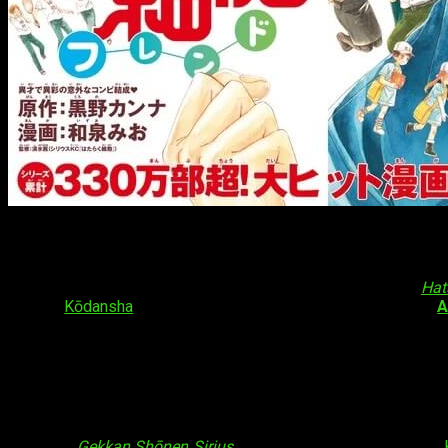
El manga
Hataraku Saibō
tendrá nuevo m
¡Hola, muy buenas! ¡Grandes noticias para los amantes de
Hat
filial de
Kōdansha
) se ha confirmado la noticia:
el manga de
A
título
Hataraku Saibō Friend
(
Cells at Work! Friend
). Su debut 
quien ya se encuentra con el manga original. En esta ocasión se
Datos sobre
Hataraku Saibō
Hataraku Saibō
(
はたらく細胞
), ampliamente conocida como
la revista
Gekkan Shōnen Sirius
, filial, a su vez, de la editorial