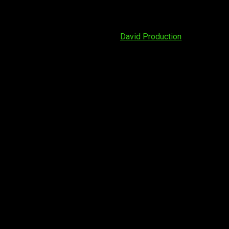
erpo distinto. Uno de sus
spin-off
más conocidos es
Hataraku
siones, problemas con el alcohol, etc.
18 y fue producida por el estudio
David Production
. Cuenta con
este
spin-off
Killer T busca algo de diversió y relax en su