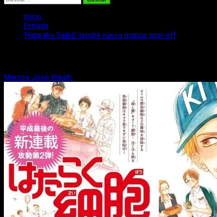
Inicio
Entrada
‘Hataraku Saibō’ tendrá nuevo manga spin-off
‘Hataraku Saibō’ tendrá nuevo manga sp
Marcos José Wagih
12 de enero, 2019
2 minutos de lectura