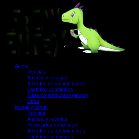
Saltar
al
contenido
Menú
Anime
principal
Noticias
Análisis y reseñas
Artículos de opinión y tops
Capítulos semanales
Guías de temporada (anime)
Otros
Manga y cómic
Noticias
Análisis y reseñas
Novedades editoriales
Artículos de opinión y tops
Capítulos semanales