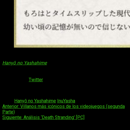
Hanyō Yashahime diseños a color: Setsuna
Hanyō no Yashahime
(半妖の夜叉姫) tiene contemplado su
estreno para este otoño en días sabados a las 5:30 —hora en
Japón— a través de Yomiuri TV y Nippon TV. A través de su
cuenta de
Twitter
se dio a conocer que habrá más
información para el seguimiento de la serie el próximo
viernes 7 de agosto.
Tags:
Hanyō no Yashahime
InuYasha
Navegación
Anterior:
Villanos más icónicos de los videojuegos (segunda
Parte)
de
Siguiente:
Análisis ‘Death Stranding’ [PC]
entradas
Deja una respuesta