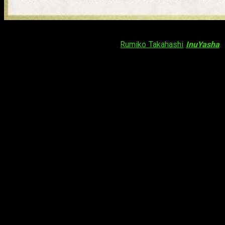
A pocos meses de su estreno, mediante la página oficial para
el
spin-off
de la obra original de
Rumiko Takahashi
InuYasha
,
se revelaron los diseños de personajes para
Hanyō no
Yashahime
a color.
Posterior a una rueda de prensa organizada con los
seiyūs
que dan vida a los personajes de
Sesshomaru
y
Rin
, se
dieron a conocer los diseños de los nuevos protagonistas.
Moroha
Moroha de catorce años, es la única hija de
Inuyasha
y
Kagome
. Sin embargo, desde pequeña ha vivido sola, por lo
que apenas recuerda a sus padres. Es una cazarrecompensas
de renombre en la era feudal. Tiene una personalidad alegre y
de corazón puro pero también tiende al alboroto.
Los elementos predominantes en la personalidad de Moroha
podrían recordarnos a cualidades características de ambos
progenitores. Por otro lado, la paleta de colores destaca por