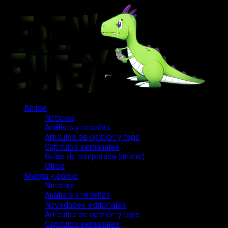
Saltar
al
contenido
Menú
Anime
principal
Noticias
Análisis y reseñas
Artículos de opinión y tops
Capítulos semanales
Guías de temporada (anime)
Otros
Manga y cómic
Noticias
Análisis y reseñas
Novedades editoriales
Artículos de opinión y tops
Capítulos semanales