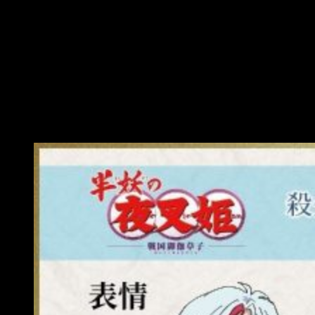
Towa, un niño de catorce años con un evidente atuendo
mucho más contemporáneo, es estudiante de secundaria
luego de que terminara en la época actual por deslizarse a
través de un túnel que conecta ambas eras.
Vive al cuidado de la familia
Higurashi
, destaca por su
habilidad en artes marciales y debido a una serie de peleas,
se transfiere a otra escuela para más tarde encontrarse con
Setsuna.