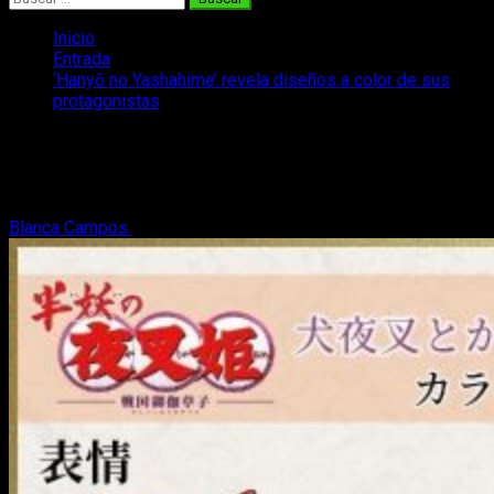
Inicio
Entrada
‘Hanyō no Yashahime’ revela diseños a color de sus
protagonistas
‘Hanyō no Yashahime’ revela diseños a
color de sus protagonistas
Blanca Campos
2 de agosto, 2020
3 minutos de lectura