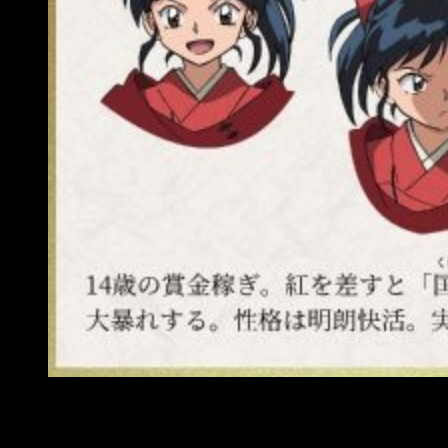
Hanyō Yashahime diseños a color: Moroha
Towa