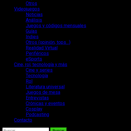
Otros
Videojuegos
Noticias
Análisis
Juegos y códigos mensuales
Guías
Indies
Otros (opinión, tops…)
Realidad Virtual
Periféricos
eSports
Cine, rol, tecnología y más
Cine y series
Tecnología
Rol
Literatura universal
Juegos de mesa
Entrevistas
Crónicas y eventos
Cosplay
Podcasting
Contacto
Buscar: