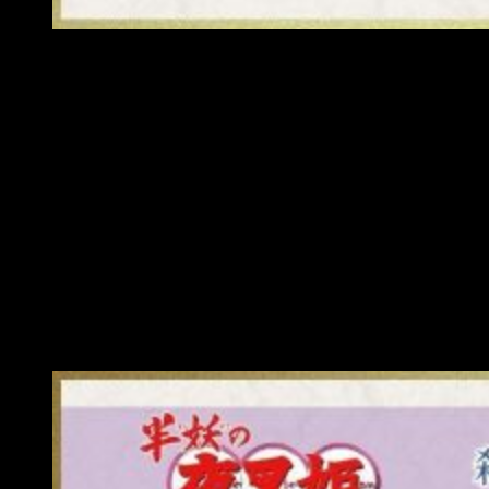
Hanyō Yashahime diseños a color: Towa
Setsuna
Setsuna es hermana de Towa y pertenece a un grupo de
exterminadores liderado por
Kohaku
. Fue separada de su
hermano durante un accidente en la época feudal diez años
antes. En la era actual, Setsuna se encuentra con su hermano,
pero no tiene recuerdos claros sobre su infancia por lo que
tampoco recuerda que son hermanos.
Su vestuario es una mezcla entre dos elementos: las
armaduras que suelen portar los exterminadores y una estola
sobre el hombro derecho idéntica a la que porta
Sesshomaru
.