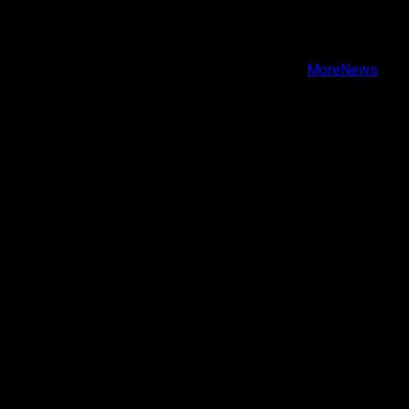
Facebook
Instagram
Youtube
Copyright © Todos los derechos reservados.
|
MoreNews
por AF themes.